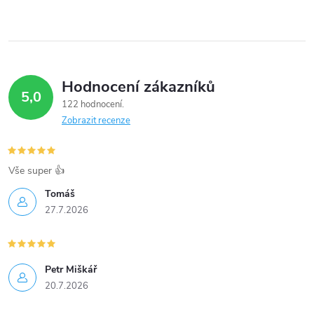
ů
v
ů
l
á
Hodnocení zákazníků
d
5,0
122 hodnocení
a
Zobrazit recenze
c
í
Vše super 👍
Tomáš
p
27.7.2026
r
v
Petr Miškář
k
20.7.2026