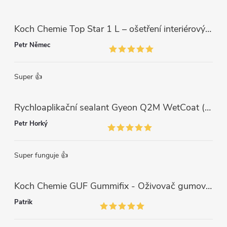
Koch Chemie Top Star 1 L – ošetření interiérových plastů, ochrana a matný vzhled
Petr Němec
Super 👍
Rychloaplikační sealant Gyeon Q2M WetCoat (1 L)
Petr Horký
Super funguje 👍
Koch Chemie GUF Gummifix - Oživovač gumových koberců (1000ml)
Patrik