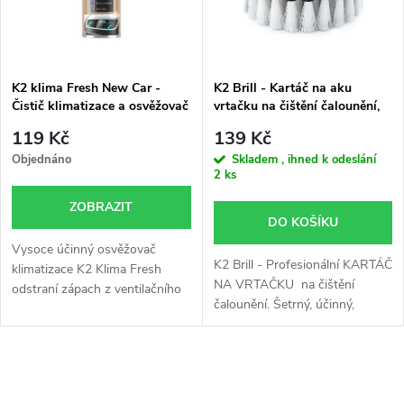
n
i
í
s
p
K2 klima Fresh New Car -
K2 Brill - Kartáč na aku
Čistič klimatizace a osvěžovač
vrtačku na čištění čalounění,
p
(150ml)
rohoží a koberců
r
119 Kč
139 Kč
r
Objednáno
Skladem , ihned k odeslání
2 ks
o
o
ZOBRAZIT
DO KOŠÍKU
d
d
Vysoce účinný osvěžovač
K2 Brill - Profesionální KARTÁČ
u
klimatizace K2 Klima Fresh
NA VRTAČKU na čištění
odstraní zápach z ventilačního
u
čalounění. Šetrný, účinný,
systému a během pár minut
k
snadný na použití. Odstraňuje
provoní celý interiér vozu.
k
tvrdé skvrny a zlepšuje vzhled.
t
O
t