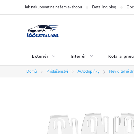
Přejít
Jak nakupovat na našem e-shopu
Detailing blog
Obc
na
obsah
Exteriér
Interiér
Kola a pne
Domů
Příslušenství
Autodoplňky
Neviditelné d