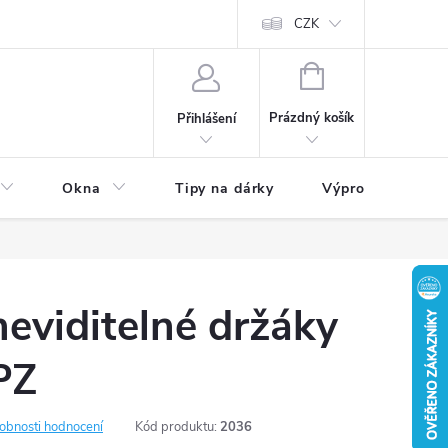
CZK
NÁKUPNÍ
KOŠÍK
Prázdný košík
Přihlášení
Okna
Tipy na dárky
Výprodej skladu
neviditelné držáky
PZ
obnosti hodnocení
Kód produktu:
2036