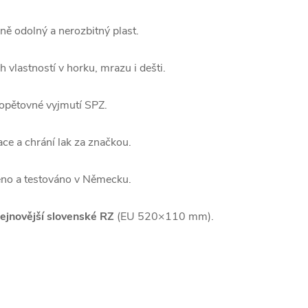
ě odolný a nerozbitný plast.
 vlastností v horku, mrazu i dešti.
 opětovné vyjmutí SPZ.
ce a chrání lak za značkou.
eno a testováno v Německu.
ejnovější slovenské RZ
(EU 520×110 mm).