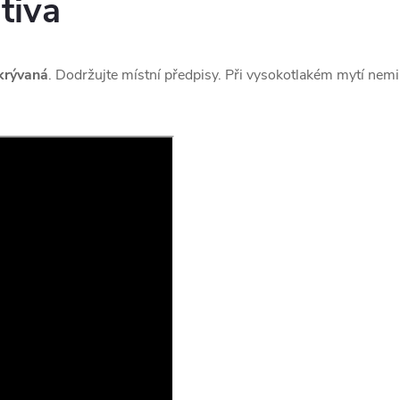
tiva
akrývaná
. Dodržujte místní předpisy. Při vysokotlakém mytí nemiř