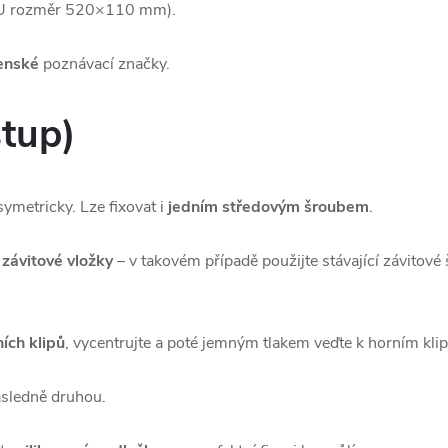
EU rozměr 520×110 mm).
venské
poznávací značky.
tup)
symetricky. Lze fixovat i
jedním středovým šroubem
.
 závitové vložky
– v takovém případě použijte stávající závitové 
ích klipů
, vycentrujte a poté jemným tlakem veďte k horním kli
ásledně druhou.