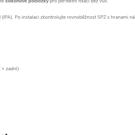
ňte
silikonové podložky
pro perfektní fixaci bez vůlí.
 (IPA). Po instalaci zkontrolujte rovnoběžnost SPZ s hranami ná
 + zadní)