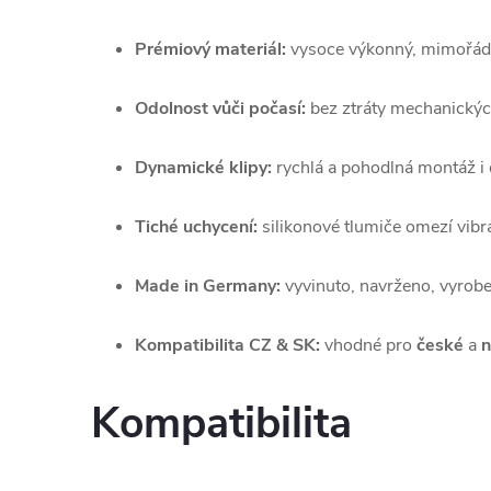
Prémiový materiál:
vysoce výkonný, mimořádn
Odolnost vůči počasí:
bez ztráty mechanických
Dynamické klipy:
rychlá a pohodlná montáž i
Tiché uchycení:
silikonové tlumiče omezí vibra
Made in Germany:
vyvinuto, navrženo, vyrob
Kompatibilita CZ & SK:
vhodné pro
české
a
n
Kompatibilita