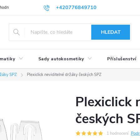
+420776849710
hodní podmínky
Podmínky ochrany osobních údajů
HLEDAT
umatiky
Sady autokosmetiky
Příslušenství
ržáky SPZ
Plexiclick neviditelné držáky českých SPZ
Plexiclick 
českých S
1 hodnocení
Podr