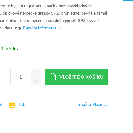
tém uchycení registrační značky
bez nevzhledných
u špičkové německé držáky SPZ: průhledné, pevné a téměř
 nárazníku, jisté uchycení a
snadné vyjmutí SPZ
kdykoli
, detailing).
Detailní informace
ní
>5 ks
VLOŽIT DO KOŠÍKU
et
Tisk
Značka:
Plexiclick