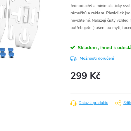
Jednoduchý a minimalistický sys
rámečků a reklam
.
Plexiclick
jso
neviditelné. Nabízejí čistý vzhled
potřebujete (sušení po mytí, focení
Skladem , ihned k odeslá
Možnosti doručení
299 Kč
Měrná
cena:
Dotaz k produktu
Sdíl