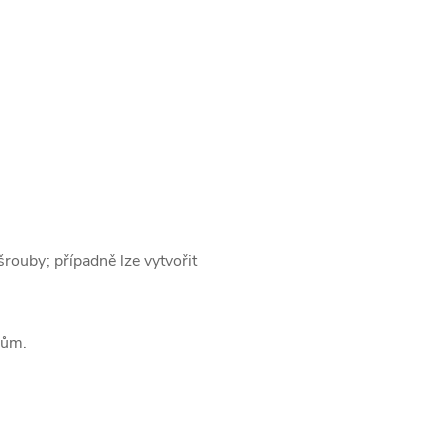
šrouby; případně lze vytvořit
pům.