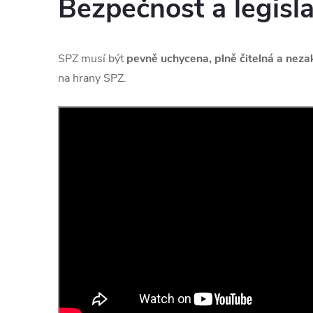
Bezpečnost a legisla
SPZ musí být
pevně uchycena, plně čitelná a nez
na hrany SPZ.