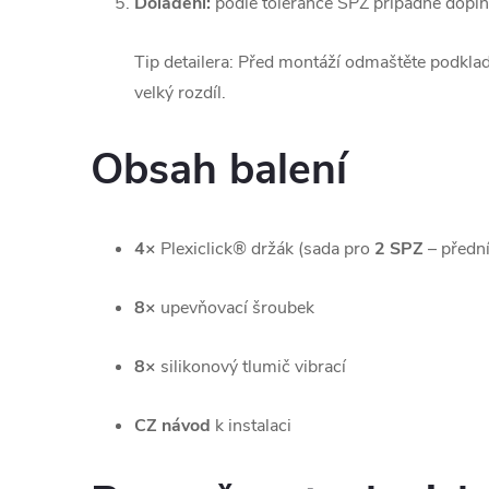
Doladění:
podle tolerance SPZ případně dopl
Tip detailera: Před montáží odmaštěte podklad
velký rozdíl.
Obsah balení
4×
Plexiclick® držák (sada pro
2 SPZ
– přední
8×
upevňovací šroubek
8×
silikonový tlumič vibrací
CZ návod
k instalaci