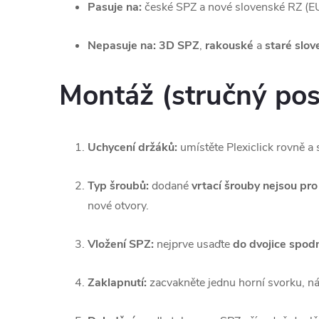
Pasuje na:
české SPZ a nové slovenské RZ (
Nepasuje na:
3D SPZ
,
rakouské
a
staré slo
Montáž (stručný pos
Uchycení držáků:
umístěte Plexiclick rovně a 
Typ šroubů:
dodané
vrtací šrouby nejsou pro
nové otvory.
Vložení SPZ:
nejprve usaďte
do dvojice spodn
Zaklapnutí:
zacvakněte jednu horní svorku, n