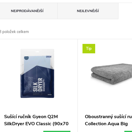
Ř
NEJPRODÁVANĚJŠÍ
NEJLEVNĚJŠÍ
a
3
položek celkem
z
V
Tip
e
ý
n
p
p
s
r
p
Sušící ručník Gyeon Q2M
Oboustranný sušící r
o
SilkDryer EVO Classic (90x70
Collection Aqua Big
cm)