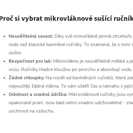
á
Proč si vybrat mikrovláknové sušící ruční
d
Neuvěřitelná savost:
Díky své mimořádně jemné struktuře d
a
vody než klasické bavlněné ručníky.
To znamená,
že s nimi 
c
úsilím.
Bezpečnost pro lak:
Mikrovlákno je neuvěřitelně měkké a j
vozu.
Ručníky hladce kloužou po povrchu a absorbují vodu
p
Žádné chloupky:
Na rozdíl od bavlněných ručníků,
které za
nepouštějí žádná vlákna.
To vám ušetří čas a námahu s jeji
Odolnost a snadná údržba:
Mikrovláknové ručníky jsou vy
v
opakované praní.
Jsou také velmi snadno udržovatelné - stač
k
uschnout na vzduchu.
y