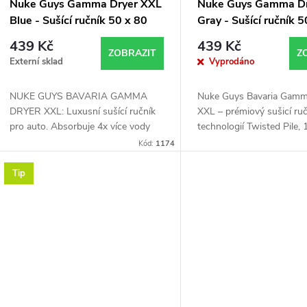
Nuke Guys Gamma Dryer XXL
Nuke Guys Gamma D
Blue - Sušící ručník 50 x 80
Gray - Sušící ručník 5
cm (1400GSM)
cm (1400GSM)
439 Kč
439 Kč
ZOBRAZIT
Z
Externí sklad
Vyprodáno
NUKE GUYS BAVARIA GAMMA
Nuke Guys Bavaria Gamm
DRYER XXL: Luxusní sušící ručník
XXL – prémiový sušicí ruč
pro auto. Absorbuje 4x více vody
technologií Twisted Pile
než bavlna, šetrný k laku, bez
maximální savost, bezešvé
Kód:
1174
chloupků, odolný a snadno se
rozměr 50×80 cm.
udržuje. Ideální rozměry...
Tip