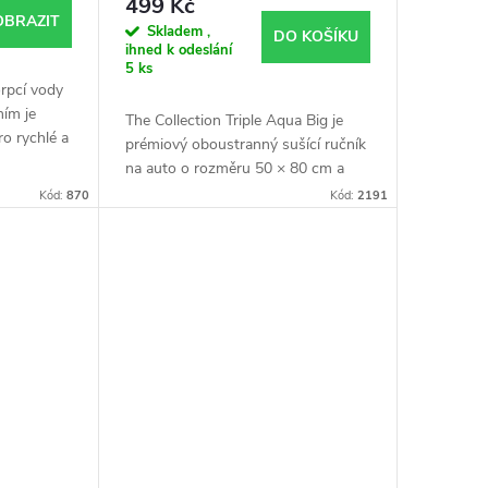
499 Kč
OBRAZIT
Skladem ,
DO KOŠÍKU
ihned k odeslání
5 ks
rpcí vody
ím je
The Collection Triple Aqua Big je
ro rychlé a
prémiový oboustranný sušící ručník
auta. S
na auto o rozměru 50 × 80 cm a
nadnou
gramáži 1500 GSM. Dlouhá
Kód:
870
Kód:
2191
mikrovlákna Twisted Loop rychle
absorbují vodu,...