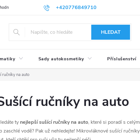
+420776849710
hodní podmínky
Podmínky ochrany osobních údajů
HLEDAT
umatiky
Sady autokosmetiky
Příslušenství
í ručníky na auto
Sušící ručníky na auto
ledáte ty
nejlepší sušící ručníky na auto
, které si poradí s cel
o zaschlé vodě? Pak už nehledejte! Mikrovláknové sušící ručník
ut, kteří chtějí pro svůj vůz tu nejlepší péči.