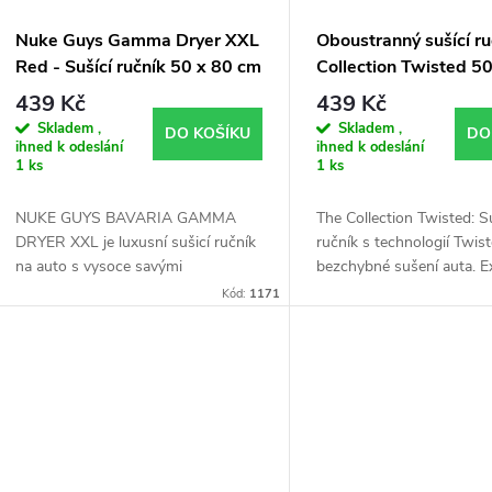
Nuke Guys Gamma Dryer XXL
Oboustranný sušící r
Red - Sušící ručník 50 x 80 cm
Collection Twisted 
(1400GSM)
439 Kč
439 Kč
Skladem ,
Skladem ,
DO KOŠÍKU
DO
ihned k odeslání
ihned k odeslání
1 ks
1 ks
NUKE GUYS BAVARIA GAMMA
The Collection Twisted: S
DRYER XXL je luxusní sušicí ručník
ručník s technologií Twist
na auto s vysoce savými
bezchybné sušení auta. 
zakroucenými mikrovlákny, chránící
savý, bez šmouh a škrába
Kód:
1171
lak díky bezešvým okrajům. S
Oboustranný design pro 
absorpcí až 1400 g/m2 a...
výkon....