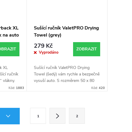
erback XL
Sušící ručník ValetPRO Drying
k na auto
Towel (grey)
279 Kč
OBRAZIT
ZOBRAZIT
Vyprodáno
ck XL
Sušící ručník ValetPRO Drying
ící ručník
Towel (šedý) vám rychle a bezpečně
“ vlákny.
vysuší auto. S rozměrem 50 x 80
 auta bez
cm a gramáží 460 gsm je snadno
Kód:
1883
Kód:
420
vyždímatelný a znovu použitelný.
S
Í
1
2
t
r