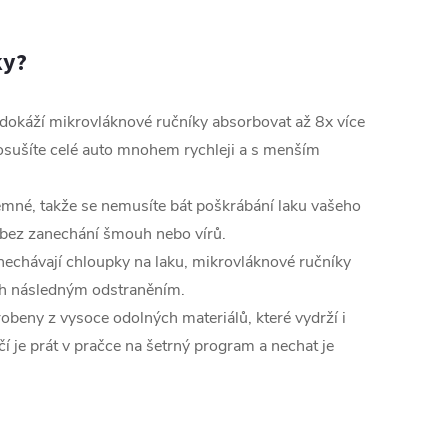
á
n
ky?
k
o
okáží mikrovláknové ručníky absorbovat až 8x více
osušíte celé auto mnohem rychleji a s menším
v
á
emné,
takže se nemusíte bát poškrábání laku vašeho
n
 bez zanechání šmouh nebo vírů.
í
nechávají chloupky na laku,
mikrovláknové ručníky
ch následným odstraněním.
robeny z vysoce odolných materiálů,
které vydrží i
í je prát v pračce na šetrný program a nechat je