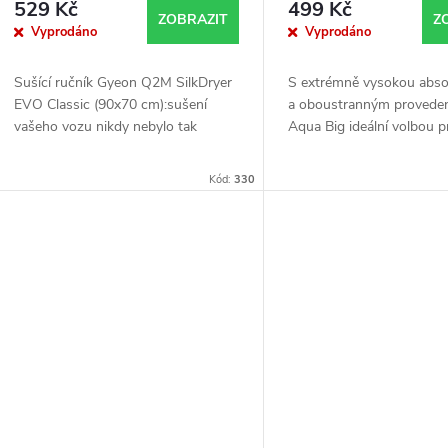
r
529 Kč
499 Kč
d
ZOBRAZIT
Z
Vyprodáno
Vyprodáno
o
u
Sušící ručník Gyeon Q2M SilkDryer
S extrémně vysokou abso
d
EVO Classic (90x70 cm):sušení
a oboustranným proveden
k
vašeho vozu nikdy nebylo tak
Aqua Big ideální volbou p
u
snadné a efektivní jako s Sušícím
bezchybné sušení vašeho 
t
ručníkem Gyeon Q2M SilkDryer
jeho šetrností k laku a s
Kód:
330
k
EVO Classic. Tento...
údržbou je to...
ů
t
ů