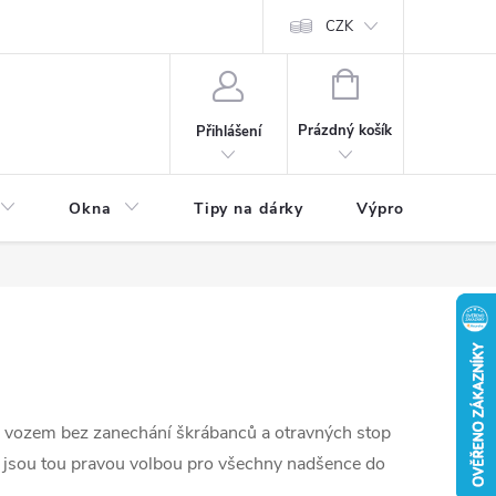
CZK
NÁKUPNÍ
KOŠÍK
Prázdný košík
Přihlášení
Okna
Tipy na dárky
Výprodej skladu
ým vozem bez zanechání škrábanců a otravných stop
y jsou tou pravou volbou pro všechny nadšence do