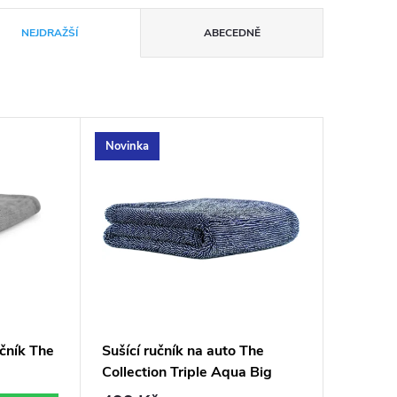
NEJDRAŽŠÍ
ABECEDNĚ
Novinka
učník The
Sušící ručník na auto The
Collection Triple Aqua Big