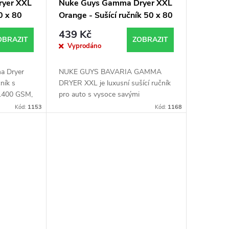
ryer XXL
Nuke Guys Gamma Dryer XXL
0 x 80
Orange - Sušící ručník 50 x 80
cm (1400GSM)
439 Kč
OBRAZIT
ZOBRAZIT
Vyprodáno
a Dryer
NUKE GUYS BAVARIA GAMMA
ník s
DRYER XXL je luxusní sušící ručník
, 1400 GSM,
pro auto s vysoce savými
 okraje,
zakroucenými mikrovlákny, které
Kód:
1153
Kód:
1168
absorbují až 7x více vody než
bavlna. S bezšvými okraji...