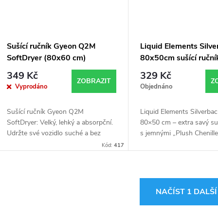
Sušící ručník Gyeon Q2M
Liquid Elements Silv
SoftDryer (80x60 cm)
80x50cm sušící ruční
349 Kč
329 Kč
ZOBRAZIT
Z
Vyprodáno
Objednáno
Sušící ručník Gyeon Q2M
Liquid Elements Silverba
SoftDryer: Velký, lehký a absorpční.
80×50 cm – extra savý suš
Udržte své vozidlo suché a bez
s jemnými „Plush Chenille
šmouh s tímto špičkovým sušícím
Rychlé a bezpečné sušení
Kód:
417
ručníkem!
šmouh a poškrábání.
O
NAČÍST 1 DALŠ
v