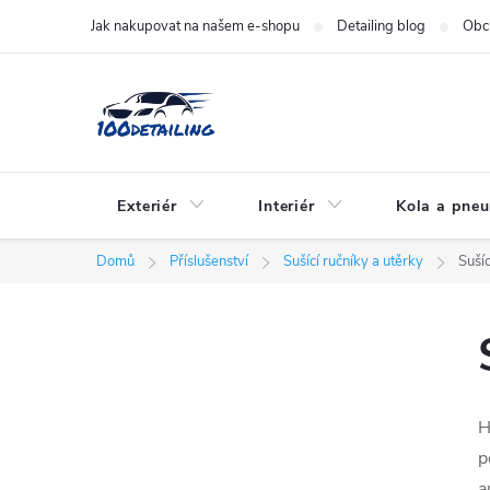
Přejít
Jak nakupovat na našem e-shopu
Detailing blog
Obc
na
obsah
Exteriér
Interiér
Kola a pne
Domů
Příslušenství
Sušící ručníky a utěrky
Sušíc
P
o
H
s
p
a