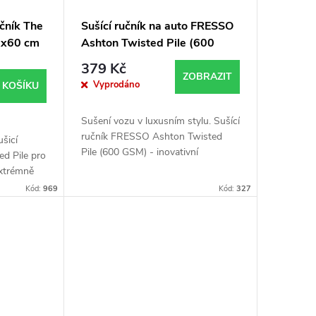
učník The
Sušící ručník na auto FRESSO
50x60 cm
Ashton Twisted Pile (600
GSM)
379 Kč
ZOBRAZIT
Vyprodáno
 KOŠÍKU
Sušení vozu v luxusním stylu. Sušící
ručník FRESSO Ashton Twisted
ušicí
Pile (600 GSM) - inovativní
ed Pile pro
technologie pro bezpečné a
Extrémně
efektivní vysoušení bez škrábanců.
nců.
Kód:
969
Kód:
327
optimální