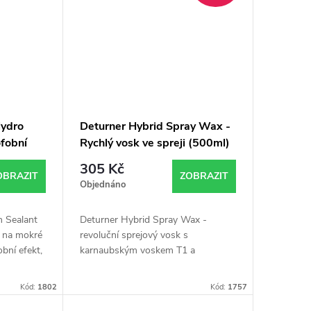
Hydro
Deturner Hybrid Spray Wax -
fobní
Rychlý vosk ve spreji (500ml)
l)
305 Kč
OBRAZIT
ZOBRAZIT
Objednáno
 Sealant
Deturner Hybrid Spray Wax -
t na mokré
revoluční sprejový vosk s
obní efekt,
karnaubským voskem T1 a
k, sklo i
silikonovou emulzí zajistí oslnivý
hlá...
lesk, hladký povrch a dlouhotrvající
Kód:
1802
Kód:
1757
ochranu laku. Snadná...