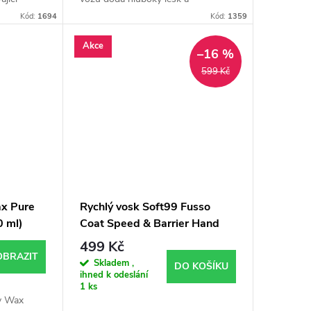
zivní lesk
dlouhodobě chrání lak před
Kód:
1694
Kód:
1359
stříkat,...
povětrnostními vlivy, UV zářením a
nečistotami.
Akce
–16 %
599 Kč
ax Pure
Rychlý vosk Soft99 Fusso
 ml)
Coat Speed & Barrier Hand
Spray Up to 180 days 500 ml
499 Kč
OBRAZIT
Skladem ,
DO KOŠÍKU
ihned k odeslání
1 ks
y Wax