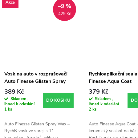
ošetření laku bez...
Akce
–9 %
429 Kč
Vosk na auto v rozprašovači
Rychloaplikační seal
Auto Finesse Glisten Spray
Finesse Aqua Coat
Wax (500 ml)
Hydrophobic rinse ai
389 Kč
379 Kč
ml)
Skladem ,
Skladem ,
DO KOŠÍKU
DO
ihned k odeslání
ihned k odeslání
1 ks
2 ks
Auto Finesse Glisten Spray Wax –
Auto Finesse Aqua Coat –
Rychlý vosk ve spreji s T1
keramický sealant na bázi
karnaubou. Snadná aplikace,
Rychlá aplikace, dlouhotrv