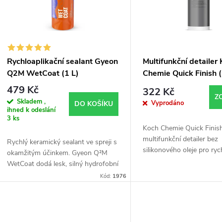
p
s
r
p
Rychloaplikační sealant Gyeon
Multifunkční detailer
o
Q2M WetCoat (1 L)
Chemie Quick Finish (
r
479 Kč
322 Kč
d
Z
Skladem ,
Vyprodáno
DO KOŠÍKU
o
ihned k odeslání
3 ks
u
Koch Chemie Quick Finish
d
multifunkční detailer bez
Rychlý keramický sealant ve spreji s
k
silikonového oleje pro rych
okamžitým účinkem. Gyeon Q²M
u
oživení a ochranu laku, pla
WetCoat dodá lesk, silný hydrofobní
t
Zanechá vysoký lesk, hla
efekt a ochranu až na 12 týdnů.
Kód:
1976
k
bez šmouh...
Stačí nastříkat na mokré auto a
ů
opláchnout....
t