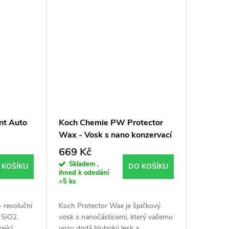
ant Auto
Koch Chemie PW Protector
Wax - Vosk s nano konzervací
d (500
(1000ml)
669 Kč
Skladem ,
 KOŠÍKU
DO KOŠÍKU
ihned k odeslání
>5 ks
 revoluční
Koch Protector Wax je špičkový
 SiO2.
vosk s nanočásticemi, který vašemu
ající
vozu dodá hluboký lesk a