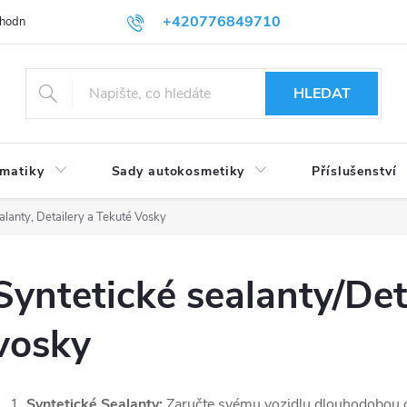
+420776849710
hodní podmínky
Podmínky ochrany osobních údajů
HLEDAT
umatiky
Sady autokosmetiky
Příslušenství
alanty, Detailery a Tekuté Vosky
Syntetické sealanty/Det
vosky
Syntetické Sealanty:
Zaručte svému vozidlu dlouhodobou oc