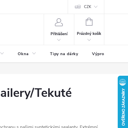
CZK
NÁKUPNÍ
KOŠÍK
Prázdný košík
Přihlášení
Okna
Tipy na dárky
Výprodej skladu
ailery/Tekuté
hranu s našimi syntetickými sealanty. Extrémní