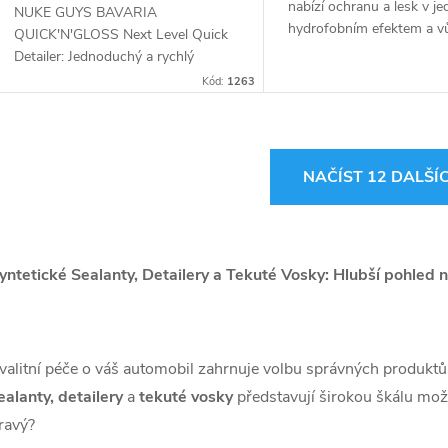
nabízí ochranu a lesk v j
NUKE GUYS BAVARIA
hydrofobním efektem a vů
QUICK'N'GLOSS Next Level Quick
je snadno aplikovatelný a
Detailer: Jednoduchý a rychlý
dlouhotrvající vysoký lesk.
způsob, jak rozzářit váš vůz.
Kód:
1263
pro...
Odstraňuje nečistoty a dodává lesk
všem typům laků. Bez námahy a s...
O
NAČÍST 12 DALŠÍ
v
yntetické Sealanty, Detailery a Tekuté Vosky: Hlubší pohled
á
d
a
valitní péče o váš automobil zahrnuje volbu správných produktů,
ealanty, detailery
a
tekuté vosky
představují širokou škálu možnos
c
ravý?