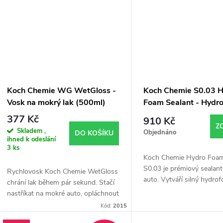
ů
Koch Chemie WG WetGloss -
Koch Chemie S0.03 
Vosk na mokrý lak (500ml)
Foam Sealant - Hydro
ochrana laku (1000m
377 Kč
910 Kč
Z
Skladem ,
Objednáno
DO KOŠÍKU
ihned k odeslání
3 ks
Koch Chemie Hydro Foam
S0.03 je prémiový sealan
Rychlovosk Koch Chemie WetGloss
auto. Vytváří silný hydrof
chrání lak během pár sekund. Stačí
zvýrazňuje lesk a chrání la
nastříkat na mokré auto, opláchnout
plasty už během mytí. Ryc
a osušit. Zajišťuje lesk,
Kód:
2015
vodoodpudivý efekt a rychlé