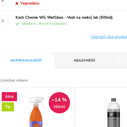
Vyprodáno
Koch Chemie WG WetGloss - Vosk na mokrý lak (500ml)
Skladem , ihned k odeslání
Zobrazit více produ
Ř
NEJPRODÁVANĚJŠÍ
NEJLEVNĚJŠÍ
a
5
položek celkem
z
V
Akce
e
–14 %
ý
Tip
559 Kč
n
p