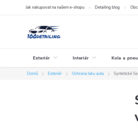
Přejít
Jak nakupovat na našem e-shopu
Detailing blog
Obc
na
obsah
Exteriér
Interiér
Kola a pne
Domů
Exteriér
Ochrana laku auta
Syntetické Se
P
o
s