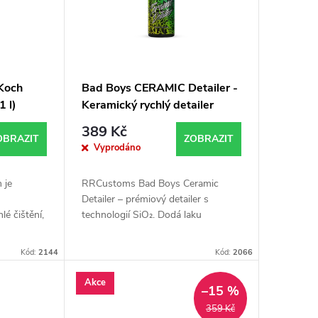
 Koch
Bad Boys CERAMIC Detailer -
1 l)
Keramický rychlý detailer
(500ml)
389 Kč
OBRAZIT
ZOBRAZIT
Vyprodáno
 je
RRCustoms Bad Boys Ceramic
Detailer – prémiový detailer s
lé čištění,
technologií SiO₂. Dodá laku
stů i skla.
hloubku, lesk a efekt mokrého
dký povrch
vzhledu, chrání před nečistotami a
Kód:
2144
Kód:
2066
UV zářením.
Akce
–15 %
359 Kč