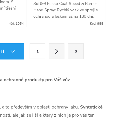
ednom. S
Soft99 Fusso Coat Speed & Barrier
ní třešní
Hand Spray: Rychlý vosk ve spreji s
 poskytuje
ochranou a leskem až na 180 dní.
 Ideální
Snadná aplikace, samočistící efekt,
Kód:
1054
Kód:
988
bezpečný pro všechny laky. Ideální...
S
CH
1
3
t
r
á
 na ochranné produkty pro Váš vůz
n
k
o
 a to především v oblasti ochrany laku.
Syntetické
v
tí, ale jak se liší a který z nich je pro vás ten
á