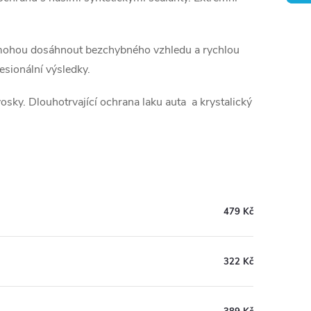
mohou dosáhnout bezchybného vzhledu a rychlou
fesionální výsledky.
osky. Dlouhotrvající ochrana laku auta a krystalický
479 Kč
322 Kč