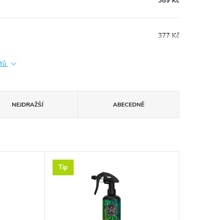
389 Kč
377 Kč
ktů
NEJDRAŽŠÍ
ABECEDNĚ
Tip