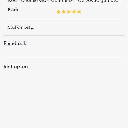
Koch Chemie GUF Gummifix - Oživovač gumových koberců (1000ml)
Patrik
Spokojenost....
Facebook
Instagram