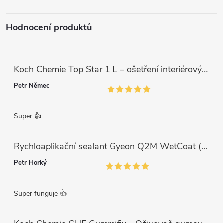
í
Hodnocení produktů
Koch Chemie Top Star 1 L – ošetření interiérových plastů, ochrana a matný vzhled
Petr Němec
Super 👍
Rychloaplikační sealant Gyeon Q2M WetCoat (1 L)
Petr Horký
Super funguje 👍