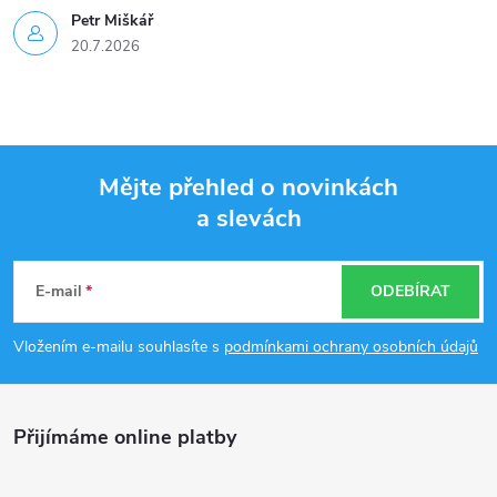
Petr Miškář
20.7.2026
Mějte přehled o novinkách
a slevách
Z
á
E-mail
ODEBÍRAT
p
Vložením e-mailu souhlasíte s
podmínkami ochrany osobních údajů
a
Přijímáme online platby
t