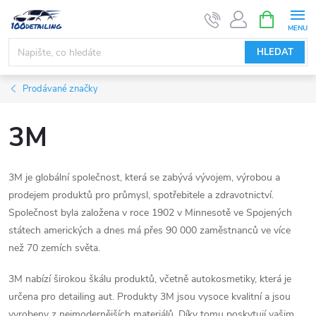
Přejít
NÁKUPNÍ
KOŠÍK
na
obsah
HLEDAT
Prodávané značky
3M
3M je globální společnost, která se zabývá vývojem, výrobou a
prodejem produktů pro průmysl, spotřebitele a zdravotnictví.
Společnost byla založena v roce 1902 v Minnesotě ve Spojených
státech amerických a dnes má přes 90 000 zaměstnanců ve více
než 70 zemích světa.
3M nabízí širokou škálu produktů, včetně autokosmetiky, která je
určena pro detailing aut. Produkty 3M jsou vysoce kvalitní a jsou
vyrobeny z nejmodernějších materiálů. Díky tomu poskytují vašim