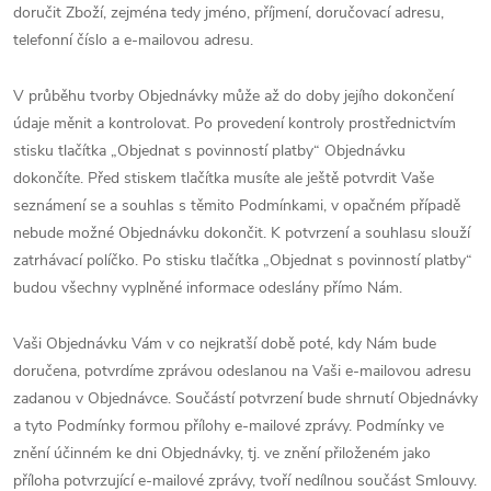
doručit Zboží, zejména tedy jméno, příjmení, doručovací adresu,
telefonní číslo a e-mailovou adresu.
V průběhu tvorby Objednávky může až do doby jejího dokončení
údaje měnit a kontrolovat. Po provedení kontroly prostřednictvím
stisku tlačítka „Objednat s povinností platby“ Objednávku
dokončíte. Před stiskem tlačítka musíte ale ještě potvrdit Vaše
seznámení se a souhlas s těmito Podmínkami, v opačném případě
nebude možné Objednávku dokončit. K potvrzení a souhlasu slouží
zatrhávací políčko. Po stisku tlačítka „Objednat s povinností platby“
budou všechny vyplněné informace odeslány přímo Nám.
Vaši Objednávku Vám v co nejkratší době poté, kdy Nám bude
doručena, potvrdíme zprávou odeslanou na Vaši e-mailovou adresu
zadanou v Objednávce. Součástí potvrzení bude shrnutí Objednávky
a tyto Podmínky formou přílohy e-mailové zprávy. Podmínky ve
znění účinném ke dni Objednávky, tj. ve znění přiloženém jako
příloha potvrzující e-mailové zprávy, tvoří nedílnou součást Smlouvy.