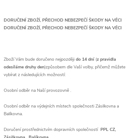
DORUČENÍ ZBOŽÍ, PŘECHOD NEBEZPEČÍ ŠKODY NA VĚCI
DORUČENÍ ZBOŽÍ, PŘECHOD NEBEZPEČÍ ŠKODY NA VĚCI
Zboží Vám bude doručeno nejpozději
do 14 dní
(
z pravidla
odesíláme druhy den
)způsobem dle Vaší volby, přičemž můžete
vybírat z následujících možností:
Osobní odběr na Naší provozovně .
Osobní odběr na výdejních místech společnosti Zásilkovna a
Balíkovna.
Doručení prostřednictvím dopravních společností
PPL CZ,
Zásilkovna , Balíkovna.