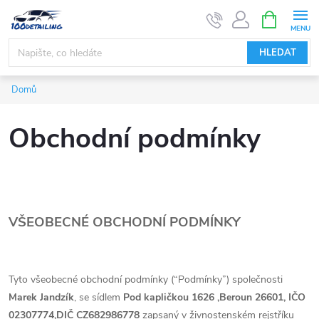
Přejít
NÁKUPNÍ
KOŠÍK
na
obsah
HLEDAT
Domů
Obchodní podmínky
VŠEOBECNÉ OBCHODNÍ PODMÍNKY
Tyto všeobecné obchodní podmínky (“Podmínky”) společnosti
Marek Jandzík
, se sídlem
Pod kapličkou 1626 ,Beroun 26601, IČO
02307774,DIČ CZ682986778
zapsaný v živnostenském rejstříku