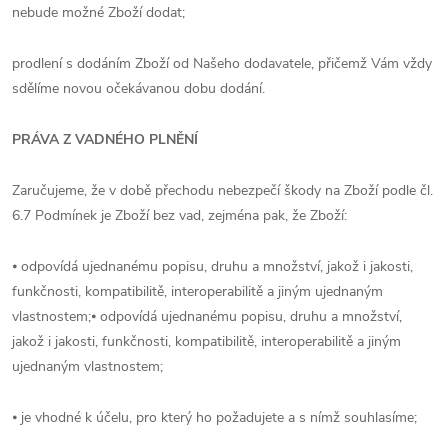
nebude možné Zboží dodat;
prodlení s dodáním Zboží od Našeho dodavatele, přičemž Vám vždy
sdělíme novou očekávanou dobu dodání.
PRÁVA Z VADNÉHO PLNĚNÍ
Zaručujeme, že v době přechodu nebezpečí škody na Zboží podle čl.
6.7 Podmínek je Zboží bez vad, zejména pak, že Zboží:
⦁ odpovídá ujednanému popisu, druhu a množství, jakož i jakosti,
funkčnosti, kompatibilitě, interoperabilitě a jiným ujednaným
vlastnostem;⦁ odpovídá ujednanému popisu, druhu a množství,
jakož i jakosti, funkčnosti, kompatibilitě, interoperabilitě a jiným
ujednaným vlastnostem;
⦁
je vhodné k účelu, pro který ho požadujete a s nímž souhlasíme;