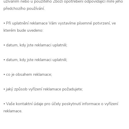
užíváním nebo u použitého Zboží opotřebení odpovídající míře jeho
předchozího používání.
⦁ Při uplatnění reklamace Vám vystavíme písemné potvrzení, ve
kterém bude uvedeno:
⦁ datum, kdy jste reklamaci uplatnili;
⦁ datum, kdy jste reklamaci uplatnili;
⦁ co je obsahem reklamace;
⦁ jaký způsob vyřízení reklamace požadujete;
⦁ Vaše kontaktní údaje pro účely poskytnutí informace o vyřízení
reklamace.