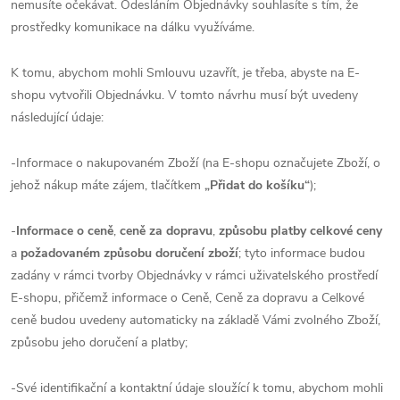
nemusíte očekávat. Odesláním Objednávky souhlasíte s tím, že
prostředky komunikace na dálku využíváme.
K tomu, abychom mohli Smlouvu uzavřít, je třeba, abyste na E-
shopu vytvořili Objednávku. V tomto návrhu musí být uvedeny
následující údaje:
-Informace o nakupovaném Zboží (na E-shopu označujete Zboží, o
jehož nákup máte zájem, tlačítkem
„Přidat do košíku“
);
-
Informace o ceně
,
ceně za dopravu
,
způsobu platby celkové ceny
a
požadovaném způsobu doručení zboží
; tyto informace budou
zadány v rámci tvorby Objednávky v rámci uživatelského prostředí
E-shopu, přičemž informace o Ceně, Ceně za dopravu a Celkové
ceně budou uvedeny automaticky na základě Vámi zvolného Zboží,
způsobu jeho doručení a platby;
-Své identifikační a kontaktní údaje sloužící k tomu, abychom mohli