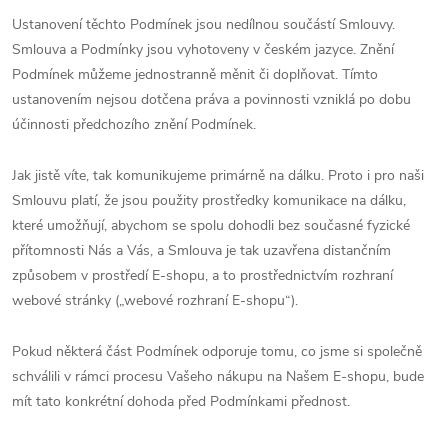
Ustanovení těchto Podmínek jsou nedílnou součástí Smlouvy.
Smlouva a Podmínky jsou vyhotoveny v českém jazyce. Znění
Podmínek můžeme jednostranně měnit či doplňovat. Tímto
ustanovením nejsou dotčena práva a povinnosti vzniklá po dobu
účinnosti předchozího znění Podmínek.
Jak jistě víte, tak komunikujeme primárně na dálku. Proto i pro naši
Smlouvu platí, že jsou použity prostředky komunikace na dálku,
které umožňují, abychom se spolu dohodli bez současné fyzické
přítomnosti Nás a Vás, a Smlouva je tak uzavřena distančním
způsobem v prostředí E-shopu, a to prostřednictvím rozhraní
webové stránky („webové rozhraní E-shopu“).
Pokud některá část Podmínek odporuje tomu, co jsme si společně
schválili v rámci procesu Vašeho nákupu na Našem E-shopu, bude
mít tato konkrétní dohoda před Podmínkami přednost.