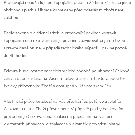
Prodávající nepožaduje od kupujícího předem žádnou zálohu či jinou
obdobnou platbu. Úhrada kupní ceny před odesláním zboží není
zálohou.
Podle zákona o evidenci tržeb je prodávající povinen vystavit
kupujícímu účtenku. Zároveň je povinen zaevidovat přijatou tržbu u
správce daně online, v případě technického výpadku pak nejpozději
do 48 hodin.
Faktura bude vystavena v elektronické podobě po uhrazení Celkové
ceny a bude zaslána na Vaši e-mailovou adresu. Faktura bude též
fyzicky přiložena ke Zboží a dostupná v Uživatelském úču.
Vlastnické právo ke Zboží na Vás přechází až poté, co zaplatíte
Celkovou cenu a Zboží převezmete. V případě platby bankovním
převodem je Celková cena zaplacena připsáním na Náš účet,
v ostatních případech je zaplacena v okamžik provedení platby.