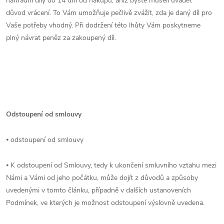
náhradní díly do 14 dní od nákupu, aniž byste museli uvádět
důvod vrácení. To Vám umožňuje pečlivě zvážit, zda je daný díl pro
Vaše potřeby vhodný. Při dodržení této lhůty Vám poskytneme
plný návrat peněz za zakoupený díl.
Odstoupení od smlouvy
⦁ odstoupení od smlouvy
⦁ K odstoupení od Smlouvy, tedy k ukončení smluvního vztahu mezi
Námi a Vámi od jeho počátku, může dojít z důvodů a způsoby
uvedenými v tomto článku, případně v dalších ustanoveních
Podmínek, ve kterých je možnost odstoupení výslovně uvedena.