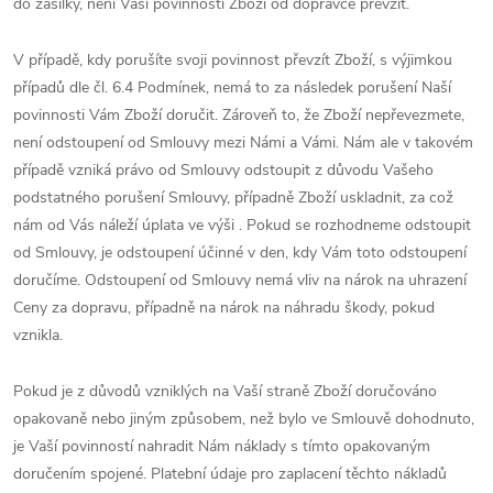
do zásilky, není Vaší povinností Zboží od dopravce převzít.
V případě, kdy porušíte svoji povinnost převzít Zboží, s výjimkou
případů dle čl. 6.4 Podmínek, nemá to za následek porušení Naší
povinnosti Vám Zboží doručit. Zároveň to, že Zboží nepřevezmete,
není odstoupení od Smlouvy mezi Námi a Vámi. Nám ale v takovém
případě vzniká právo od Smlouvy odstoupit z důvodu Vašeho
podstatného porušení Smlouvy, případně Zboží uskladnit, za což
nám od Vás náleží úplata ve výši . Pokud se rozhodneme odstoupit
od Smlouvy, je odstoupení účinné v den, kdy Vám toto odstoupení
doručíme. Odstoupení od Smlouvy nemá vliv na nárok na uhrazení
Ceny za dopravu, případně na nárok na náhradu škody, pokud
vznikla.
Pokud je z důvodů vzniklých na Vaší straně Zboží doručováno
opakovaně nebo jiným způsobem, než bylo ve Smlouvě dohodnuto,
je Vaší povinností nahradit Nám náklady s tímto opakovaným
doručením spojené. Platební údaje pro zaplacení těchto nákladů