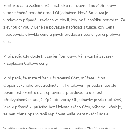
kontaktovat a zašleme Vám nabídku na uzavření nové Smlouvy
v pozměněné podobě oproti Objednávce. Nová Smlouva je
v takovém případě uzavřena ve chvíli, kdy Naši nabídku potvrdíte. Za
zjevnou chybu v Ceně se považuje například situace, kdy Cena
neodpovídá obvyklé ceně u jiných prodejců nebo chybí či přebývá
cifra.
V případě, kdy dojde k uzavření Smlouvy, Vám vzniká závazek
k zaplacení Celkové ceny.
V případě, že máte zřízen Uživatelský účet, můžete učinit
Objednávku jeho prostřednictvím. I v takovém případě máte ale
povinnost zkontrolovat správnost, pravdivost a úplnost
předvyplněných údajů. Způsob tvorby Objednávky je však totožný,
jako v případě kupujícího bez Uživatelského účtu, výhodou však je,
že není třeba opakovaně vyplňovat Vaše identifikační údaje.
V některých případech umožňujeme na nákup Zboží využít slevu.