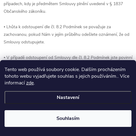
případech, kdy je předmětem Smlouvy plnění uvedené v § 1837
Občanského zákoníku.
⦁ Lhůta k odstoupení dle čl. 8.2 Podmínek se považuje za
zachovanou, pokud Nám v jejím průběhu odešlete oznámení, že od
Smlouvy odstupujete.
⦁ V případě odstoupení od Smlouvy dle čl. 8.2 Podmínek jste povinní
Nám Zboží zaslat do 14 dnů od odstoupení a nesete náklady
Tento web používá soubory cookie. Dalším procházením
spojené s navrácením zboží k Nám. Vy máte naopak nárok na to,
tohoto webu vyjadřujete souhlas s jejich používáním.. Více
abychom Vám vrátili Cenu za dopravu, avšak pouze ve výši
informací
zde
.
odpovídající nejlevnějšímu nabízenému způsobu dodání Zboží, který
jsme pro dodání Zboží nabízeli. V případě odstoupení z důvodu, že
Nastavení
My porušíme uzavřenou Smlouvu, hradíme i náklady spojené s
navrácením zboží k Nám, ovšem opět pouze do výše Ceny za
Souhlasím
dopravu ve výši odpovídající nejlevnějšímu nabízenému způsobu
dodání Zboží, který jsme při dodání Zboží nabízeli.⦁ V případě
odstoupení od Smlouvy dle čl. 8.2 Podmínek jste povinní Nám Zboží