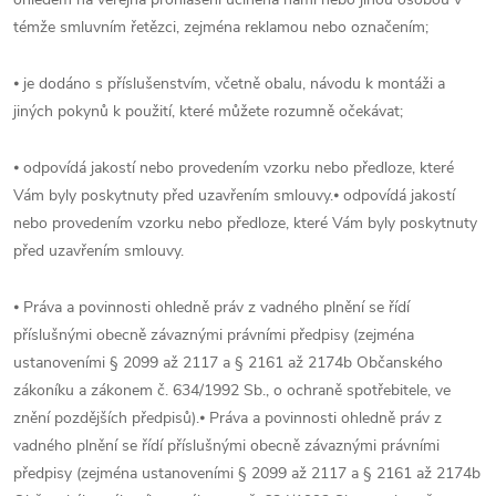
témže smluvním řetězci, zejména reklamou nebo označením;
⦁
je dodáno s příslušenstvím, včetně obalu, návodu k montáži a
jiných pokynů k použití, které můžete rozumně očekávat;
⦁ odpovídá jakostí nebo provedením vzorku nebo předloze, které
Vám byly poskytnuty před uzavřením smlouvy.⦁ odpovídá jakostí
nebo provedením vzorku nebo předloze, které Vám byly poskytnuty
před uzavřením smlouvy.
⦁ Práva a povinnosti ohledně práv z vadného plnění se řídí
příslušnými obecně závaznými právními předpisy (zejména
ustanoveními § 2099 až 2117 a § 2161 až 2174b Občanského
zákoníku a zákonem č. 634/1992 Sb., o ochraně spotřebitele, ve
znění pozdějších předpisů).⦁ Práva a povinnosti ohledně práv z
vadného plnění se řídí příslušnými obecně závaznými právními
předpisy (zejména ustanoveními § 2099 až 2117 a § 2161 až 2174b