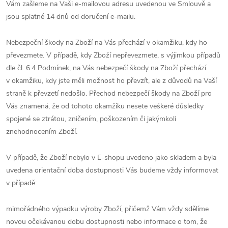
Vám zašleme na Vaši e-mailovou adresu uvedenou ve Smlouvě a
jsou splatné 14 dnů od doručení e-mailu.
Nebezpeční škody na Zboží na Vás přechází v okamžiku, kdy ho
převezmete. V případě, kdy Zboží nepřevezmete, s výjimkou případů
dle čl. 6.4 Podmínek, na Vás nebezpečí škody na Zboží přechází
v okamžiku, kdy jste měli možnost ho převzít, ale z důvodů na Vaší
straně k převzetí nedošlo. Přechod nebezpečí škody na Zboží pro
Vás znamená, že od tohoto okamžiku nesete veškeré důsledky
spojené se ztrátou, zničením, poškozením či jakýmkoli
znehodnocením Zboží.
V případě, že Zboží nebylo v E-shopu uvedeno jako skladem a byla
uvedena orientační doba dostupnosti Vás budeme vždy informovat
v případě:
mimořádného výpadku výroby Zboží, přičemž Vám vždy sdělíme
novou očekávanou dobu dostupnosti nebo informace o tom, že