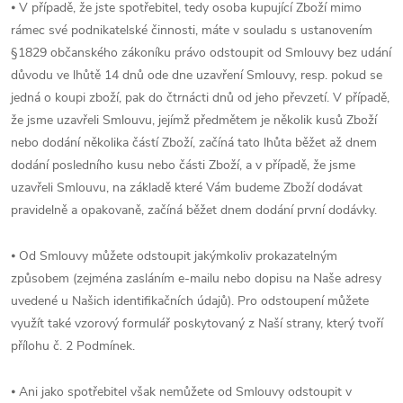
⦁ V případě, že jste spotřebitel, tedy osoba kupující Zboží mimo
rámec své podnikatelské činnosti, máte v souladu s ustanovením
§1829 občanského zákoníku právo odstoupit od Smlouvy bez udání
důvodu ve lhůtě 14 dnů ode dne uzavření Smlouvy, resp. pokud se
jedná o koupi zboží, pak do čtrnácti dnů od jeho převzetí. V případě,
že jsme uzavřeli Smlouvu, jejímž předmětem je několik kusů Zboží
nebo dodání několika částí Zboží, začíná tato lhůta běžet až dnem
dodání posledního kusu nebo části Zboží, a v případě, že jsme
uzavřeli Smlouvu, na základě které Vám budeme Zboží dodávat
pravidelně a opakovaně, začíná běžet dnem dodání první dodávky.
⦁ Od Smlouvy můžete odstoupit jakýmkoliv prokazatelným
způsobem (zejména zasláním e-mailu nebo dopisu na Naše adresy
uvedené u Našich identifikačních údajů). Pro odstoupení můžete
využít také vzorový formulář poskytovaný z Naší strany, který tvoří
přílohu č. 2 Podmínek.
⦁ Ani jako spotřebitel však nemůžete od Smlouvy odstoupit v