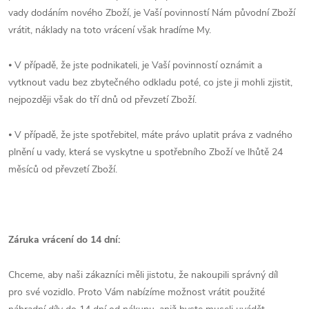
vady dodáním nového Zboží, je Vaší povinností Nám původní Zboží
vrátit, náklady na toto vrácení však hradíme My.
⦁ V případě, že jste podnikateli, je Vaší povinností oznámit a
vytknout vadu bez zbytečného odkladu poté, co jste ji mohli zjistit,
nejpozději však do tří dnů od převzetí Zboží.
⦁ V případě, že jste spotřebitel, máte právo uplatit práva z vadného
plnění u vady, která se vyskytne u spotřebního Zboží ve lhůtě 24
měsíců od převzetí Zboží.
Záruka vrácení do 14 dní:
Chceme, aby naši zákazníci měli jistotu, že nakoupili správný díl
pro své vozidlo. Proto Vám nabízíme možnost vrátit použité