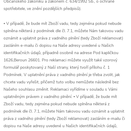
Občanského zákoníku a zákonem č. 634/1992 Sb., o ochraně
spotřebitele, ve znění pozdějších předpisů).
⦁ V případě, že bude mít Zboží vadu, tedy zejména pokud nebude
splněna některá z podmínek dle čl. 7.1, můžete Nám takovou vadu
oznámit a uplatnit práva z vadného plnění (tedy Zboží reklamovat)
zasláním e-mailu či dopisu na Naše adresy uvedené u Našich
identifikačních údajů, případně osobně na adrese Pod kapličkou
1626,Beroun 26601. Pro reklamaci můžete využít také vzorový
formulář poskytovaný z Naší strany, který tvoří přílohu č. 1
Podmínek. V uplatnění práva z vadného plnění je třeba zvolit, jak
chcete vadu vyřešit, přičemž tuto volbu nemůžete následně bez
Našeho souhlasu změnit. Reklamaci vyřídíme v souladu s Vámi
uplatněným právem z vadného plnění. ⦁ V případě, že bude mít
Zboží vadu, tedy zejména pokud nebude splněna některá z
podmínek dle čl. 7.1, můžete Nám takovou vadu oznámit a uplatnit
práva z vadného plnění (tedy Zboží reklamovat) zasláním e-mailu či
dopisu na Naše adresy uvedené u Našich identifikačních údajů,