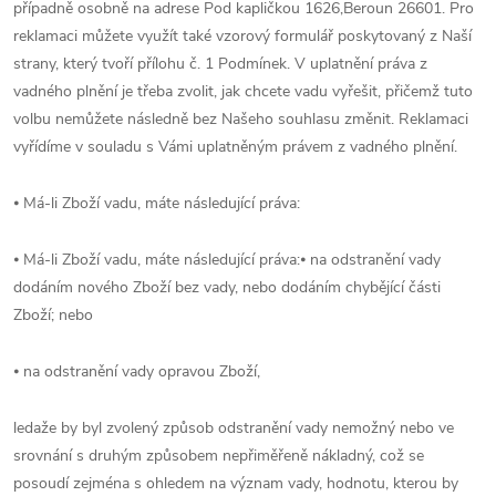
případně osobně na adrese Pod kapličkou 1626,Beroun 26601. Pro
reklamaci můžete využít také vzorový formulář poskytovaný z Naší
strany, který tvoří přílohu č. 1 Podmínek. V uplatnění práva z
vadného plnění je třeba zvolit, jak chcete vadu vyřešit, přičemž tuto
volbu nemůžete následně bez Našeho souhlasu změnit. Reklamaci
vyřídíme v souladu s Vámi uplatněným právem z vadného plnění.
⦁ Má-li Zboží vadu, máte následující práva:
⦁ Má-li Zboží vadu, máte následující práva:⦁ na odstranění vady
dodáním nového Zboží bez vady, nebo dodáním chybějící části
Zboží; nebo
⦁ na odstranění vady opravou Zboží,
ledaže by byl zvolený způsob odstranění vady nemožný nebo ve
srovnání s druhým způsobem nepřiměřeně nákladný, což se
posoudí zejména s ohledem na význam vady, hodnotu, kterou by