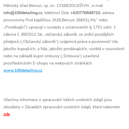
Městský úřad Beroun, sp. zn. 13168/2013/ŽIVN , e-mail
info@100detailing.cz
, telefonní číslo
+420776849710
, adresa
provozovny Pod kapličkou 1626,Beroun 26601(„My” nebo
„Prodávající”) upravují v souladu s ustanovením § 1751 odst. 1
zákona č. 89/2012 Sb., občanský zákoník, ve znění pozdějších
předpisů („Občanský zákoník“) vzájemná práva a povinnosti Vás,
jakožto kupujících, a Nás, jakožto prodávajících, vzniklá v souvislosti
nebo na základě kupní smlouvy („Smlouva“) uzavřené
prostřednictvím E-shopu na webových stránkách
www.100detailing.cz
Všechny informace o zpracování Vašich osobních údajů jsou
obsaženy v Zásadách zpracování osobních údajů, která naleznete
zde
.