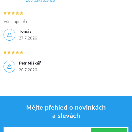
Zobrazit recenze
Vše super 👍
Tomáš
27.7.2026
Petr Miškář
20.7.2026
Mějte přehled o novinkách
a slevách
Z