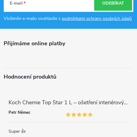
á
E-mail
ODEBÍRAT
p
Vložením e-mailu souhlasíte s
podmínkami ochrany osobních údajů
a
Přijímáme online platby
t
í
Hodnocení produktů
Koch Chemie Top Star 1 L – ošetření interiérových plastů, ochrana a matný vzhled
Petr Němec
Super 👍