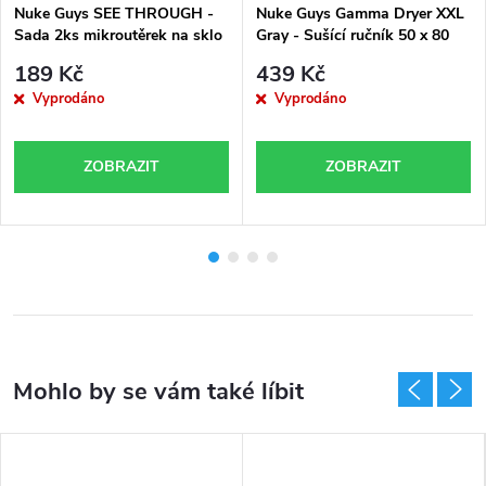
Nuke Guys SEE THROUGH -
Nuke Guys Gamma Dryer XXL
Sada 2ks mikroutěrek na sklo
Gray - Sušící ručník 50 x 80
35 x 35 cm (450GSM)
cm (1400GSM)
189 Kč
439 Kč
Vyprodáno
Vyprodáno
ZOBRAZIT
ZOBRAZIT