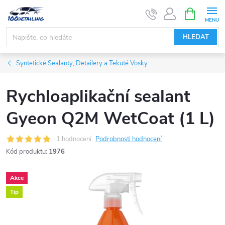
Přejít
NÁKUPNÍ
KOŠÍK
na
obsah
HLEDAT
Syntetické Sealanty, Detailery a Tekuté Vosky
Rychloaplikační sealant
Gyeon Q2M WetCoat (1 L)
1 hodnocení
Podrobnosti hodnocení
Kód produktu:
1976
Akce
Tip