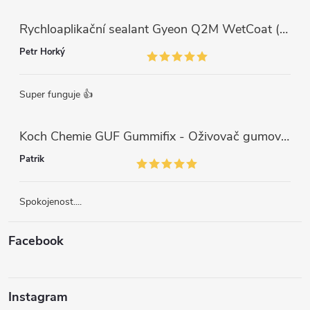
Rychloaplikační sealant Gyeon Q2M WetCoat (1 L)
Petr Horký
Super funguje 👍
Koch Chemie GUF Gummifix - Oživovač gumových koberců (1000ml)
Patrik
Spokojenost....
Facebook
Instagram