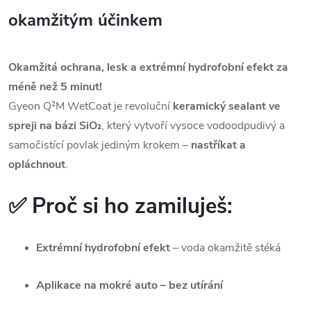
okamžitým účinkem
Okamžitá ochrana, lesk a extrémní hydrofobní efekt za
méně než 5 minut!
Gyeon Q²M WetCoat je revoluční
keramický sealant ve
spreji na bázi SiO₂
, který vytvoří vysoce vodoodpudivý a
samočistící povlak jediným krokem –
nastříkat a
opláchnout
.
✅ Proč si ho zamiluješ:
Extrémní hydrofobní efekt
– voda okamžitě stéká
Aplikace na mokré auto – bez utírání