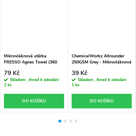
Mikrovláknová utěrka
ChemicalWorkz Allrounder
FRESSO Agnes Towel (360
250GSM Grey - Mikrovláknová
GSM)
utěrka
79 Kč
39 Kč
Skladem , ihned k odeslání
Skladem , ihned k odeslání
2 ks
1 ks
DO KOŠÍKU
DO KOŠÍKU