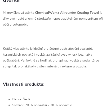
Mikrovláknová utěrka
ChemicalWorkz Allrounder Coating Towel
je
díky své husté a jemné struktuře nepostradatelným pomocníkem při
péči o automobil.
Krátký vlas utěrky je ideální pro šetrné odstraňování sealantů,
keramických povlaků i vosků, zajišťující vysoký lesk bez rizika
poškrábání. Perfektně se hodí jak pro aplikaci vosků a sealantů ve
spreji, tak pro jakékoliv čištění interiéru i exteriéru vozidla.
Vlastnosti produktu:
Barva:
Šedá
Složení:
70 % polyester / 30 % polyamid