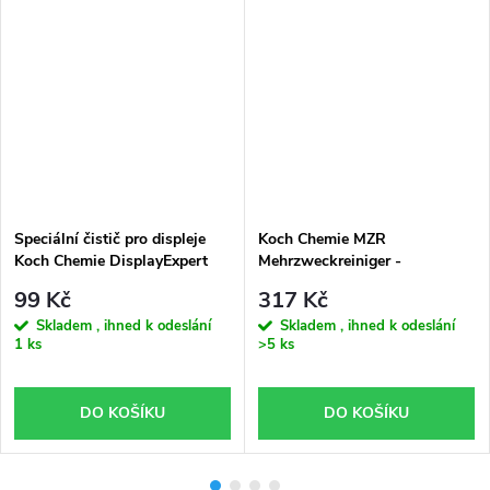
Speciální čistič pro displeje
Koch Chemie MZR
Koch Chemie DisplayExpert
Mehrzweckreiniger -
(100 ml)
Univerzální čistič interiéru
99 Kč
317 Kč
(1000ml)
Skladem , ihned k odeslání
Skladem , ihned k odeslání
1 ks
>5 ks
DO KOŠÍKU
DO KOŠÍKU