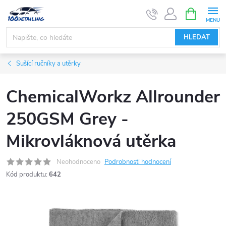
Přejít
NÁKUPNÍ
KOŠÍK
na
obsah
HLEDAT
Sušící ručníky a utěrky
ChemicalWorkz Allrounder
250GSM Grey -
Mikrovláknová utěrka
Neohodnoceno
Podrobnosti hodnocení
Kód produktu:
642