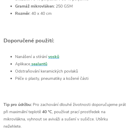
Gramáž mikrovláken:
250 GSM
Rozměr:
40 x 40 cm
Doporučené použití:
Nanášení a stírání
vosků
Aplikace
sealantů
Odstraňování keramických povlaků
Péče o plasty, pneumatiky a kožené části
Tip pro údržbu:
Pro zachování dlouhé životnosti doporučujeme prát
při maximální teplotě
40 °C
, používat prací prostředek na
mikrovlákna, vyhnout se aviváži a sušení v sušičce. Utěrku
nežehlete.