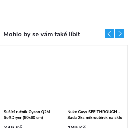
Sušící ručník Gyeon Q2M
Nuke Guys SEE THROUGH -
SoftDryer (80x60 cm)
Sada 2ks mikroutěrek na sklo
35 x 35 cm (450GSM)
349 Kč
189 Kč