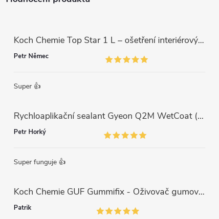
Koch Chemie Top Star 1 L – ošetření interiérových plastů, ochrana a matný vzhled
Petr Němec
Super 👍
Rychloaplikační sealant Gyeon Q2M WetCoat (1 L)
Petr Horký
Super funguje 👍
Koch Chemie GUF Gummifix - Oživovač gumových koberců (1000ml)
Patrik