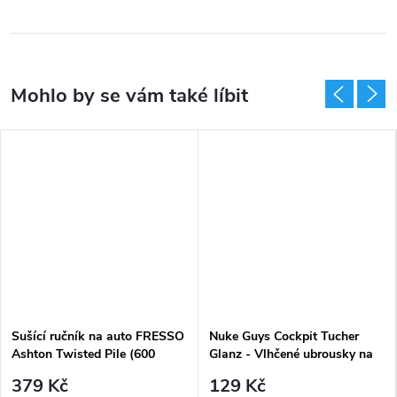
Sušící ručník na auto FRESSO
Nuke Guys Cockpit Tucher
Ashton Twisted Pile (600
Glanz - Vlhčené ubrousky na
GSM)
palubní desku (30 ks)
379 Kč
129 Kč