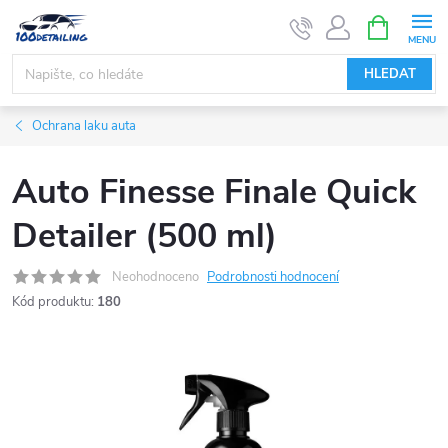
Přejít
NÁKUPNÍ
KOŠÍK
na
obsah
HLEDAT
Ochrana laku auta
Auto Finesse Finale Quick
Detailer (500 ml)
Neohodnoceno
Podrobnosti hodnocení
Kód produktu:
180