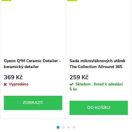
Gyeon Q²M Ceramic Detailer -
Sada mikrovláknových utěrek
keramický detailer
The Collection Allround 365
GSM 40x40 cm 3er pack (Dark
369 Kč
259 Kč
Grey)
Vyprodáno
Skladem , ihned k odeslání
5 ks
ZOBRAZIT
DO KOŠÍKU