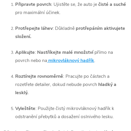
Připravte povrch
: Ujistěte se, že auto je
čisté a suché
pro maximální účinek.
Protřepejte láhev
: Důkladně
protřepáním aktivujete
složení.
Aplikujte
:
Nastříkejte malé množství
přímo na
povrch nebo na
mikrovláknový hadřík
.
Roztírejte rovnoměrně
: Pracujte po částech a
rozetřete detailer, dokud nebude povrch
hladký a
lesklý.
Vyleštěte
: Použijte čistý mikrovláknový hadřík k
odstranění přebytků a dosažení oslnivého lesku.