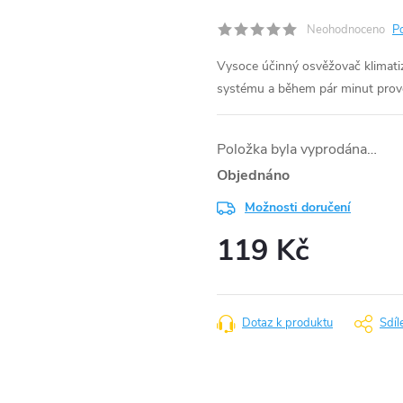
Neohodnoceno
P
Vysoce účinný osvěžovač klimatiz
systému a během pár minut provon
Položka byla vyprodána…
Objednáno
Možnosti doručení
119 Kč
Měrná
cena:
Dotaz k produktu
Sdíl