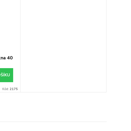
kna 40
ŠÍKU
Kód:
2175