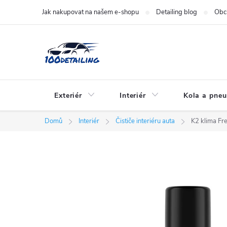
Přejít
Jak nakupovat na našem e-shopu
Detailing blog
Obc
na
obsah
Exteriér
Interiér
Kola a pne
Domů
Interiér
Čističe interiéru auta
K2 klima Fr