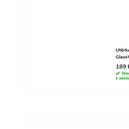
Utěrk
Glass
189 
Skla
k odesl