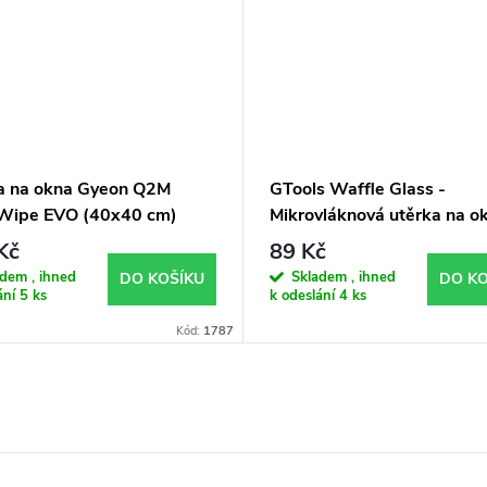
a na okna Gyeon Q2M
GTools Waffle Glass -
Wipe EVO (40x40 cm)
Mikrovláknová utěrka na o
x 40 cm (300 gsm)
Kč
89 Kč
dem , ihned
Skladem , ihned
DO KOŠÍKU
DO KO
ání
5 ks
k odeslání
4 ks
Kód:
1787