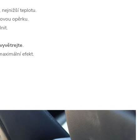
 nejnižší teplotu.
dovou opěrku.
nit.
vyvětrejte
.
aximální efekt.