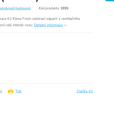
odrobnosti hodnocení
Kód produktu:
1895
ace K2 Klima Fresh odstraní zápach z ventilačního
í celý interiér vozu.
Detailní informace
et
Tisk
Značka:
K2