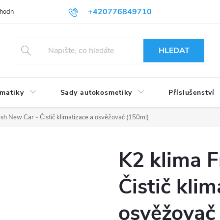
+420776849710
hodní podmínky
Podmínky ochrany osobních údajů
HLEDAT
umatiky
Sady autokosmetiky
Příslušenství
esh New Car - Čistič klimatizace a osvěžovač (150ml)
K2 klima F
Čistič klim
osvěžovač