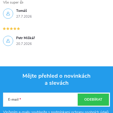
Vše super 👍
Tomáš
27.7.2026
Petr Miškář
20.7.2026
Mějte přehled o novinkách
a slevách
Z
á
E-mail
ODEBÍRAT
p
Vložením e-mailu souhlasíte s
podmínkami ochrany osobních údajů