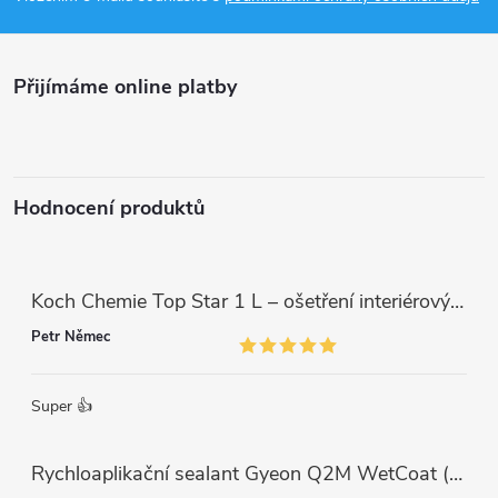
a
Přijímáme online platby
t
í
Hodnocení produktů
Koch Chemie Top Star 1 L – ošetření interiérových plastů, ochrana a matný vzhled
Petr Němec
Super 👍
Rychloaplikační sealant Gyeon Q2M WetCoat (1 L)