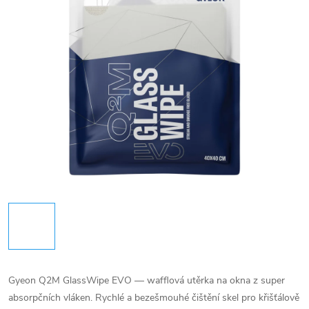
Gyeon Q2M GlassWipe EVO — wafflová utěrka na okna z super
absorpčních vláken. Rychlé a bezešmouhé čištění skel pro křišťálově