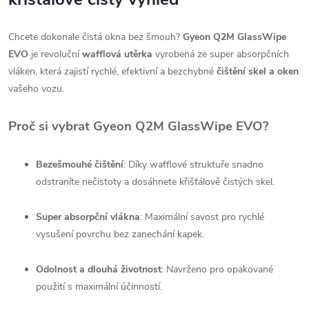
Chcete dokonale čistá okna bez šmouh?
Gyeon Q2M GlassWipe
EVO
je revoluční
wafflová utěrka
vyrobená ze super absorpčních
vláken, která zajistí rychlé, efektivní a bezchybné
čištění skel a oken
vašeho vozu.
Proč si vybrat Gyeon Q2M GlassWipe EVO?
Bezešmouhé čištění
: Díky wafflové struktuře snadno
odstraníte nečistoty a dosáhnete křišťálově čistých skel.
Super absorpční vlákna
: Maximální savost pro rychlé
vysušení povrchu bez zanechání kapek.
Odolnost a dlouhá životnost
: Navrženo pro opakované
použití s maximální účinností.