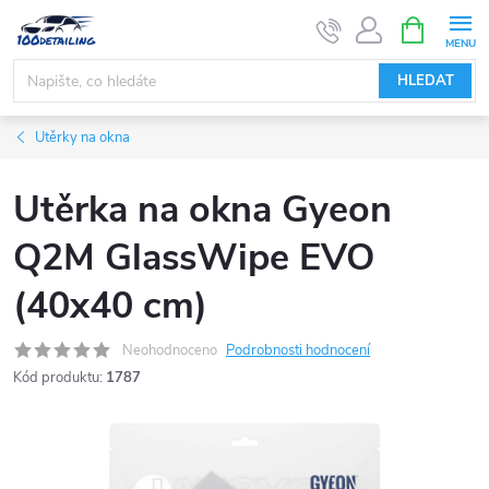
Přejít
NÁKUPNÍ
KOŠÍK
na
obsah
HLEDAT
Utěrky na okna
Utěrka na okna Gyeon
Q2M GlassWipe EVO
(40x40 cm)
Neohodnoceno
Podrobnosti hodnocení
Kód produktu:
1787