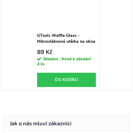
GTools Waffle Glass -
Mikrovláknová utěrka na okna
40 x 40 cm (300 gsm)
89 Kč
Skladem , ihned k odeslání
4 ks
DO KOŠÍKU