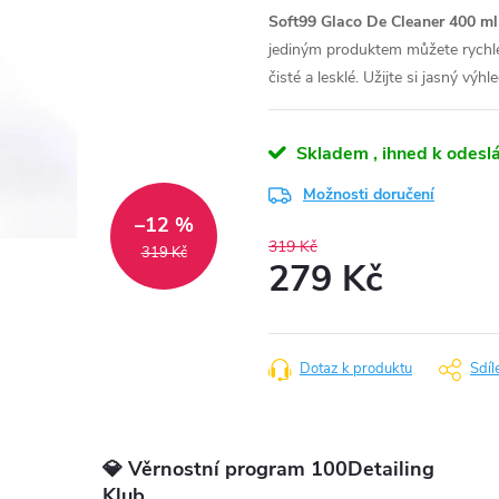
Soft99 Glaco De Cleaner 400 ml
jediným produktem můžete rychle a
čisté a lesklé. Užijte si jasný výhl
Skladem , ihned k odeslá
Možnosti doručení
–12 %
319 Kč
319 Kč
279 Kč
Měrná
cena:
Dotaz k produktu
Sdíl
💎 Věrnostní program 100Detailing
Klub