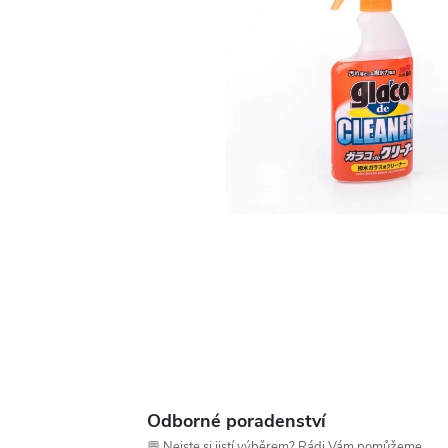
Odborné poradenství
💬 Nejste si jistí výběrem? Rádi Vám pomůžeme.