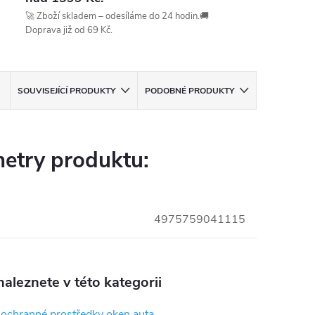
🚀 Zboží skladem – odesíláme do 24 hodin.🚚
Doprava již od 69 Kč.
SOUVISEJÍCÍ PRODUKTY
PODOBNÉ PRODUKTY
etry produktu:
4975759041115
aleznete v této kategorii
a ochranné prostředky oken auta