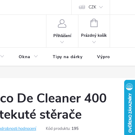
CZK
NÁKUPNÍ
KOŠÍK
Prázdný košík
Přihlášení
Okna
Tipy na dárky
Výprodej skladu
aco De Cleaner 400
 tekuté stěrače
odrobnosti hodnocení
Kód produktu:
195