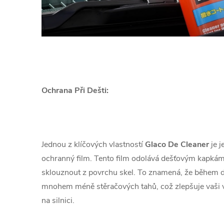
Ochrana Při Dešti:
Jednou z klíčových vlastností
Glaco De Cleaner
je j
ochranný film. Tento film odolává dešťovým kapká
sklouznout z povrchu skel. To znamená, že během d
mnohem méně stěračových tahů, což zlepšuje vaši v
na silnici.