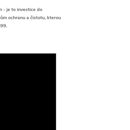
 - je to investice do
lům ochranu a čistotu, kterou
t99.