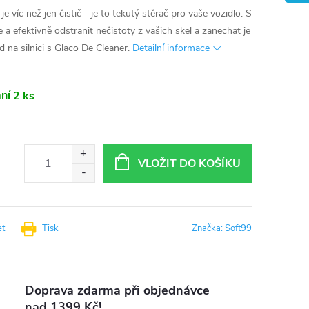
je víc než jen čistič - je to tekutý stěrač pro vaše vozidlo. S
 efektivně odstranit nečistoty z vašich skel a zanechat je
ed na silnici s Glaco De Cleaner.
Detailní informace
ní
2 ks
VLOŽIT DO KOŠÍKU
et
Tisk
Značka:
Soft99
Doprava zdarma při objednávce
nad 1399 Kč!