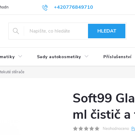
+420776849710
hodní podmínky
Podmínky ochrany osobních údajů
HLEDAT
umatiky
Sady autokosmetiky
Příslušenství
 tekuté stěrače
Soft99 Gl
ml čistič a
Neohodnoceno
P