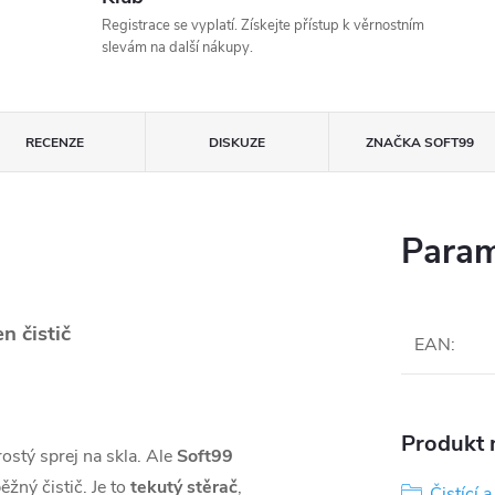
Registrace se vyplatí. Získejte přístup k věrnostním
slevám na další nákupy.
RECENZE
DISKUZE
ZNAČKA
SOFT99
Param
n čistič
EAN
:
Produkt n
ostý sprej na skla. Ale
Soft99
žný čistič. Je to
tekutý stěrač
,
Čistící 