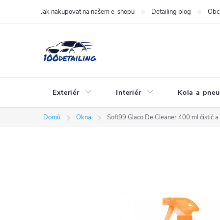
Přejít
Jak nakupovat na našem e-shopu
Detailing blog
Obc
na
obsah
Exteriér
Interiér
Kola a pne
Domů
Okna
Soft99 Glaco De Cleaner 400 ml čistič a