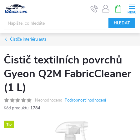
Přejít
NÁKUPNÍ
KOŠÍK
na
obsah
HLEDAT
Čističe interiéru auta
Čistič textilních povrchů
Gyeon Q2M FabricCleaner
(1 L)
Neohodnoceno
Podrobnosti hodnocení
Kód produktu:
1784
Tip