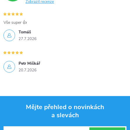
Zobrazit recenze
Vše super 👍
Tomáš
27.7.2026
Petr Miškář
20.7.2026
Mějte přehled o novinkách
a slevách
Z