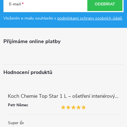
á
E-mail
ODEBÍRAT
p
Vložením e-mailu souhlasíte s
podmínkami ochrany osobních údajů
a
Přijímáme online platby
t
í
Hodnocení produktů
Koch Chemie Top Star 1 L – ošetření interiérových plastů, ochrana a matný vzhled
Petr Němec
Super 👍