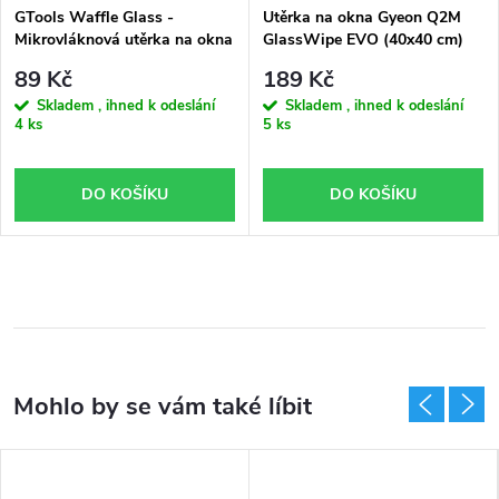
GTools Waffle Glass -
Utěrka na okna Gyeon Q2M
Mikrovláknová utěrka na okna
GlassWipe EVO (40x40 cm)
40 x 40 cm (300 gsm)
89 Kč
189 Kč
Skladem , ihned k odeslání
Skladem , ihned k odeslání
4 ks
5 ks
DO KOŠÍKU
DO KOŠÍKU