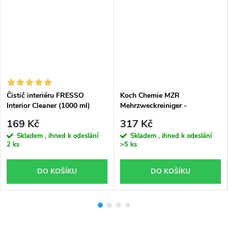
Čistič interiéru FRESSO
Koch Chemie MZR
Interior Cleaner (1000 ml)
Mehrzweckreiniger -
Univerzální čistič interiéru
169 Kč
317 Kč
(1000ml)
Skladem , ihned k odeslání
Skladem , ihned k odeslání
2 ks
>5 ks
DO KOŠÍKU
DO KOŠÍKU