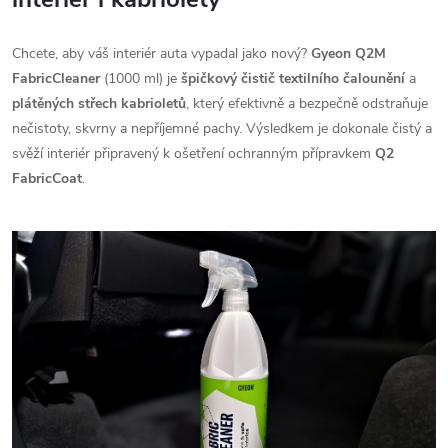
Chcete, aby váš interiér auta vypadal jako nový?
Gyeon Q2M
FabricCleaner
(1000 ml) je
špičkový čistič textilního čalounění
a
plátěných střech kabrioletů
, který efektivně a bezpečně odstraňuje
nečistoty, skvrny a nepříjemné pachy. Výsledkem je dokonale čistý a
svěží interiér připravený k ošetření ochranným přípravkem
Q2
FabricCoat
.