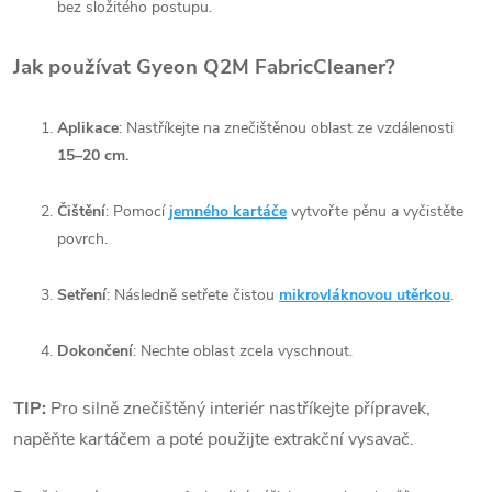
bez složitého postupu.
Jak používat Gyeon Q2M FabricCleaner?
Aplikace
: Nastříkejte na znečištěnou oblast ze vzdálenosti
15–20 cm.
Čištění
: Pomocí
jemného kartáče
vytvořte pěnu a vyčistěte
povrch.
Setření
: Následně setřete čistou
mikrovláknovou utěrkou
.
Dokončení
: Nechte oblast zcela vyschnout.
TIP:
Pro silně znečištěný interiér nastříkejte přípravek,
napěňte kartáčem a poté použijte extrakční vysavač.