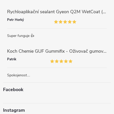
Rychloaplikační sealant Gyeon Q2M WetCoat (1 L)
Petr Horký
Super funguje 👍
Koch Chemie GUF Gummifix - Oživovač gumových koberců (1000ml)
Patrik
Spokojenost....
Facebook
Instagram