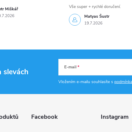
Vše super + rychlé doručení.
tr Miškář
0.7.2026
Matyas Šustr
19.7.2026
E-mail
a slevách
Vložením e-mailu souhlasíte s
podmínka
oduktů
Facebook
Instagram