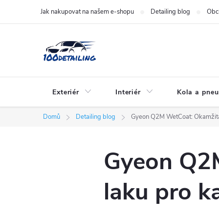
Přejít
Jak nakupovat na našem e-shopu
Detailing blog
Obc
na
obsah
Exteriér
Interiér
Kola a pne
Domů
Detailing blog
Gyeon Q2M WetCoat: Okamžitá
Gyeon Q2M
laku pro k