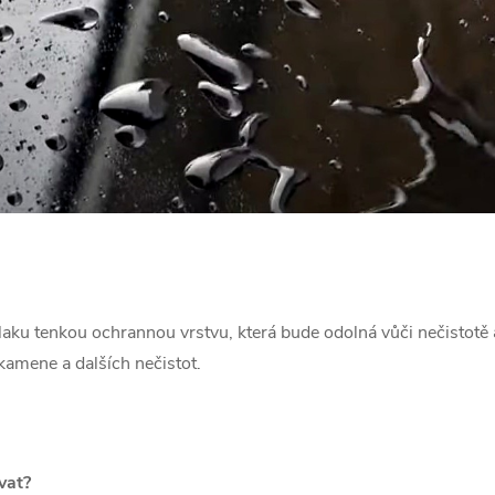
laku tenkou ochrannou vrstvu, která bude odolná vůči nečistotě 
amene a dalších nečistot.
vat?