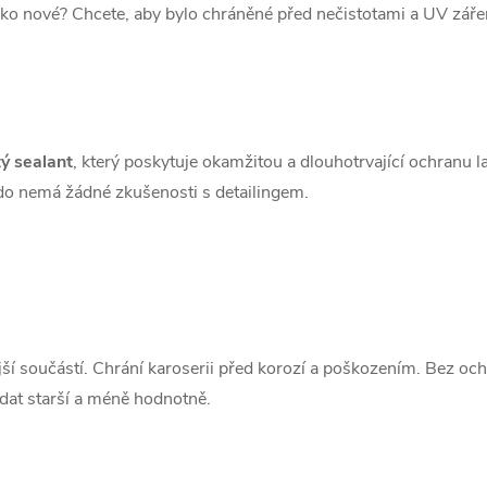
ako nové? Chcete, aby bylo chráněné před nečistotami a UV záře
ý sealant
, který poskytuje okamžitou a dlouhotrvající ochranu l
 kdo nemá žádné zkušenosti s detailingem.
ší součástí. Chrání karoserii před korozí a poškozením. Bez ochr
dat starší a méně hodnotně.