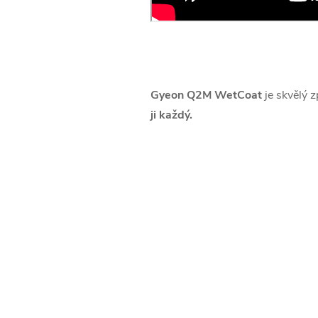
Gyeon Q2M WetCoat
je skvělý z
ji každý.