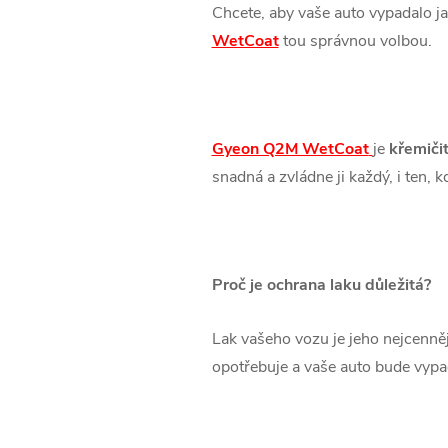
Chcete, aby vaše auto vypadalo j
WetCoat
tou správnou volbou.
Gyeon Q2M WetCoat
je
křemičit
snadná a zvládne ji každý, i ten,
Proč je ochrana laku důležitá?
Lak vašeho vozu je jeho nejcenněj
opotřebuje a vaše auto bude vypa