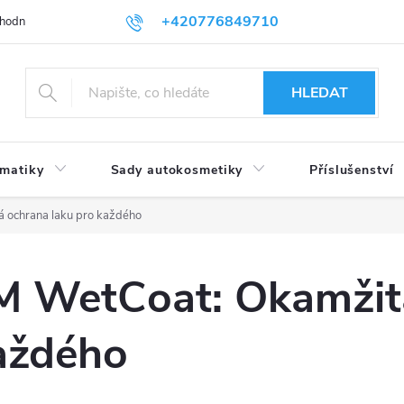
+420776849710
hodní podmínky
Podmínky ochrany osobních údajů
HLEDAT
umatiky
Sady autokosmetiky
Příslušenství
 ochrana laku pro každého
 WetCoat: Okamžit
aždého