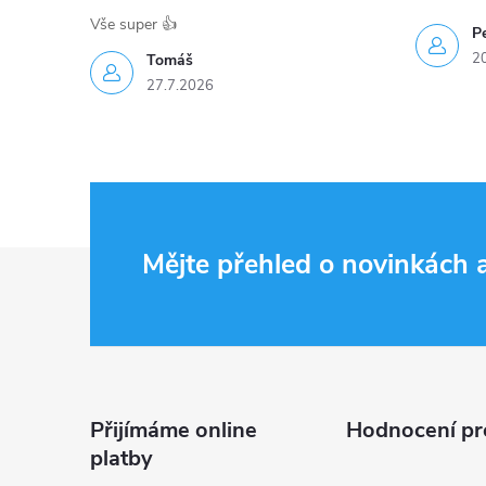
Vše super 👍
Pe
2
Tomáš
27.7.2026
Z
Mějte přehled o novinkách
á
p
a
Přijímáme online
Hodnocení pr
platby