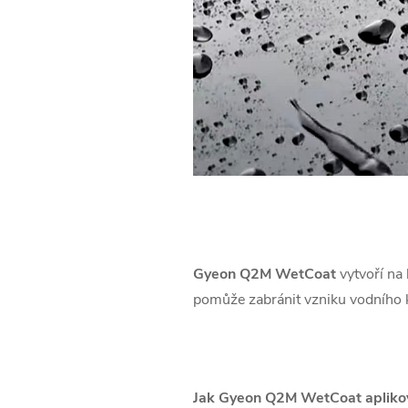
Gyeon Q2M WetCoat
vytvoří na 
pomůže zabránit vzniku vodního k
Jak Gyeon Q2M WetCoat apliko