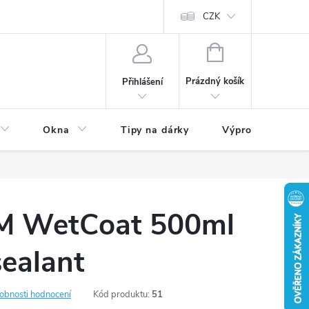
CZK
NÁKUPNÍ
KOŠÍK
Prázdný košík
Přihlášení
Okna
Tipy na dárky
Výprodej skladu
M WetCoat 500ml
sealant
obnosti hodnocení
Kód produktu:
51