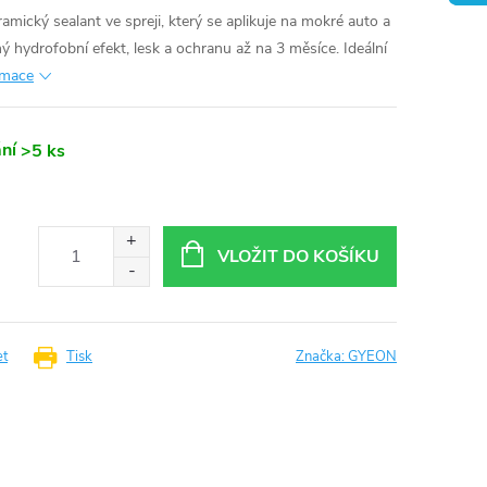
mický sealant ve spreji, který se aplikuje na mokré auto a
ný hydrofobní efekt, lesk a ochranu až na 3 měsíce. Ideální
rmace
ní
>5 ks
VLOŽIT DO KOŠÍKU
et
Tisk
Značka:
GYEON