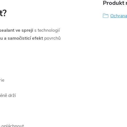
Produkt n
t?
Ochrana
sealant ve spreji
s technologií
 a samočisticí efekt
povrchů
rie
éně drží
 a opláchnout