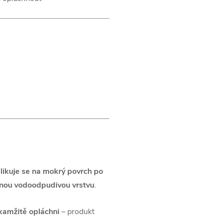
likuje se na mokrý povrch po
nou vodoodpudivou vrstvu
.
kamžitě opláchni
– produkt