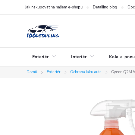
Přejít
Jak nakupovat na našem e-shopu
Detailing blog
Obc
na
obsah
Exteriér
Interiér
Kola a pne
Domů
Exteriér
Ochrana laku auta
Gyeon Q2M We