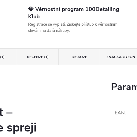
💎 Věrnostní program 100Detailing
Klub
Registrace se vyplatí. Získejte přístup k věrnostním
slevám na další nákupy.
(1)
RECENZE (1)
DISKUZE
ZNAČKA
GYEON
Param
 –
EAN
:
 spreji