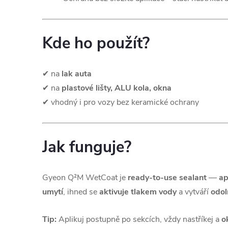
Kde ho použít?
✔ na
lak auta
✔ na
plastové lišty, ALU kola, okna
✔ vhodný i pro vozy bez keramické ochrany
Jak funguje?
Gyeon Q²M WetCoat je
ready-to-use sealant
—
ap
umytí
, ihned se
aktivuje tlakem vody
a vytváří
odol
Tip:
Aplikuj postupně po sekcích, vždy nastříkej a
o