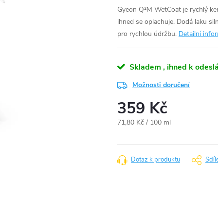
Gyeon Q²M WetCoat je rychlý kera
ihned se oplachuje. Dodá laku sil
pro rychlou údržbu.
Detailní info
Skladem , ihned k odeslá
Možnosti doručení
359 Kč
Měrná
71,80 Kč / 100 ml
cena:
Dotaz k produktu
Sdíl