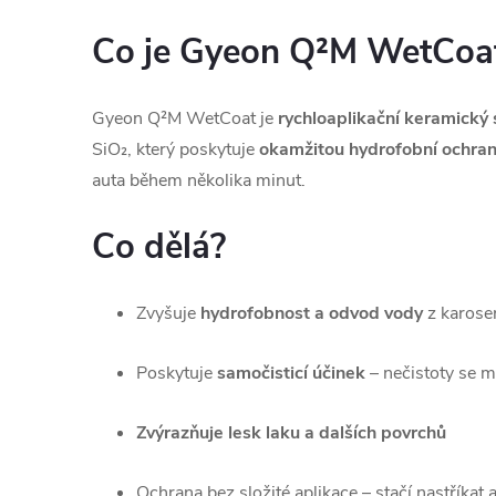
Co je Gyeon Q²M WetCoa
Gyeon Q²M WetCoat je
rychloaplikační keramický 
SiO₂, který poskytuje
okamžitou hydrofobní ochranu
auta během několika minut.
Co dělá?
Zvyšuje
hydrofobnost a odvod vody
z karose
Poskytuje
samočisticí účinek
– nečistoty se m
Zvýrazňuje lesk laku a dalších povrchů
Ochrana bez složité aplikace – stačí nastříkat