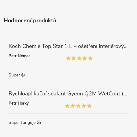
í
Hodnocení produktů
Koch Chemie Top Star 1 L – ošetření interiérových plastů, ochrana a matný vzhled
Petr Němec
Super 👍
Rychloaplikační sealant Gyeon Q2M WetCoat (1 L)
Petr Horký
Super funguje 👍