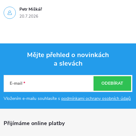
Petr Miškář
20.7.2026
Mějte přehled o novinkách
a slevách
Z
á
E-mail
ODEBÍRAT
p
Vložením e-mailu souhlasíte s
podmínkami ochrany osobních údajů
a
Přijímáme online platby
t