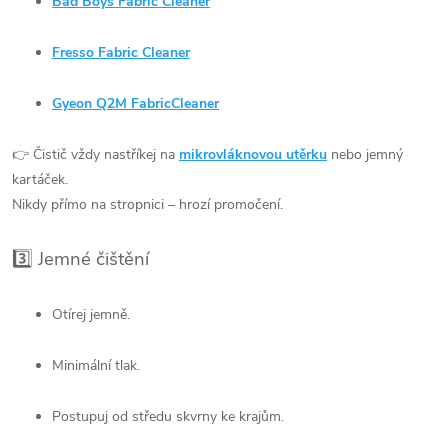
Bad Boys Fabric Cleaner
Fresso Fabric Cleaner
Gyeon Q2M FabricCleaner
👉 Čistič vždy nastříkej na
mikrovláknovou utěrku
nebo jemný
kartáček.
Nikdy přímo na stropnici – hrozí promočení.
3️⃣ Jemné čištění
Otírej jemně.
Minimální tlak.
Postupuj od středu skvrny ke krajům.