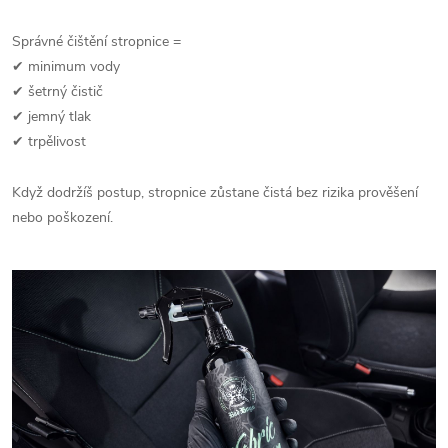
Správné čištění stropnice =
✔ minimum vody
✔ šetrný čistič
✔ jemný tlak
✔ trpělivost
Když dodržíš postup, stropnice zůstane čistá bez rizika prověšení
nebo poškození.