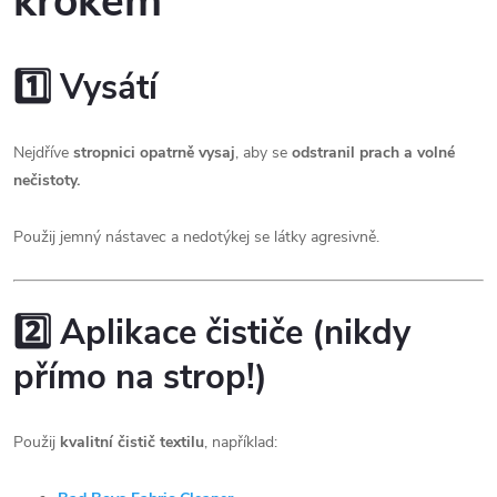
krokem
1️⃣ Vysátí
Nejdříve
stropnici opatrně vysaj
, aby se
odstranil prach a volné
nečistoty.
Použij jemný nástavec a nedotýkej se látky agresivně.
2️⃣ Aplikace čističe (nikdy
přímo na strop!)
Použij
kvalitní čistič textilu
, například: