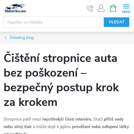
Přejít
NÁKUPNÍ
KOŠÍK
na
obsah
HLEDAT
Detailing blog
Čištění stropnice auta
bez poškození –
bezpečný postup krok
za krokem
Stropnice patří mezi
nejcitlivější části interiéru.
Stačí
příliš vody
nebo silný tlak
a může dojít k jejímu
prověšení nebo odlepení látky