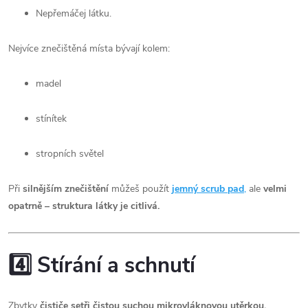
Nepřemáčej látku.
Nejvíce znečištěná místa bývají kolem:
madel
stínítek
stropních světel
Při
silnějším znečištění
můžeš použít
jemný scrub pad
,
ale
velmi
opatrně – struktura látky je citlivá.
4️⃣ Stírání a schnutí
Zbytky
čističe setři čistou suchou mikrovláknovou utěrkou.