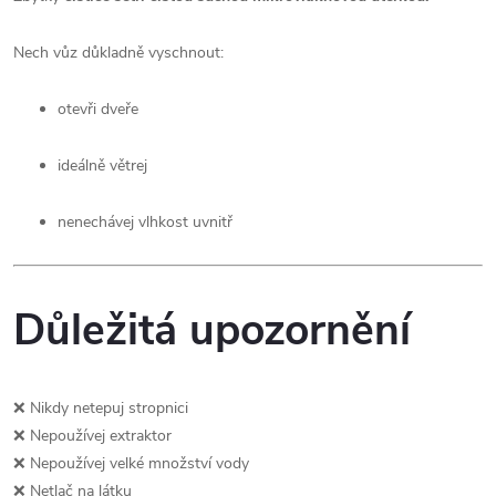
Nech vůz důkladně vyschnout:
otevři dveře
ideálně větrej
nenechávej vlhkost uvnitř
Důležitá upozornění
❌ Nikdy netepuj stropnici
❌ Nepoužívej extraktor
❌ Nepoužívej velké množství vody
❌ Netlač na látku