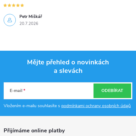
Petr Miškář
20.7.2026
Mějte přehled o novinkách
a slevách
Z
á
E-mail
ODEBÍRAT
p
Vložením e-mailu souhlasíte s
podmínkami ochrany osobních údajů
a
Přijímáme online platby