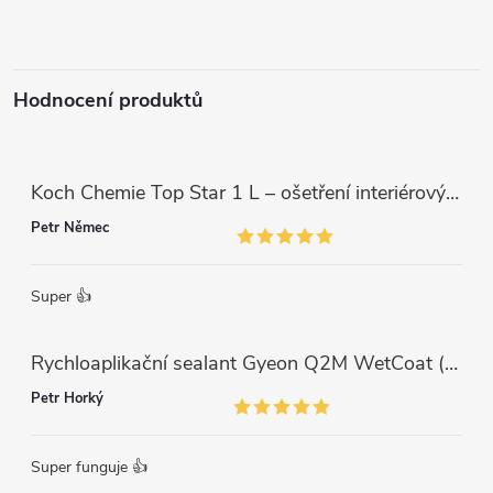
t
í
Hodnocení produktů
Koch Chemie Top Star 1 L – ošetření interiérových plastů, ochrana a matný vzhled
Petr Němec
Super 👍
Rychloaplikační sealant Gyeon Q2M WetCoat (1 L)
Petr Horký
Super funguje 👍