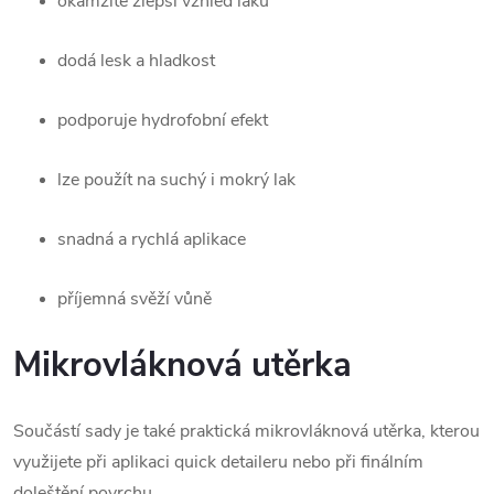
okamžitě zlepší vzhled laku
dodá lesk a hladkost
podporuje hydrofobní efekt
lze použít na suchý i mokrý lak
snadná a rychlá aplikace
příjemná svěží vůně
Mikrovláknová utěrka
Součástí sady je také praktická mikrovláknová utěrka, kterou
využijete při aplikaci quick detaileru nebo při finálním
doleštění povrchu.