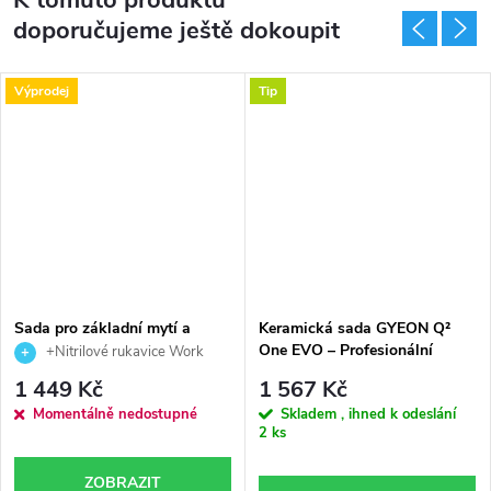
K tomuto produktu
doporučujeme ještě dokoupit
Výprodej
Tip
Sada pro základní mytí a
Keramická sada GYEON Q²
ošetření auta Fresso
One EVO – Profesionální
+Nitrilové rukavice Work
ochrana laku snadno doma
Stuff Work
1 449 Kč
1 567 Kč
Momentálně nedostupné
Skladem , ihned k odeslání
2 ks
ZOBRAZIT