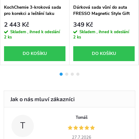
KochChemie 3-kroková sada
Dárková sada vůní do auta
pro korekci a leštění laku
FRESSO Magnetic Style Gift
Box
2 443 Kč
349 Kč
Skladem , ihned k odeslání
Skladem , ihned k odeslání
2 ks
2 ks
DO KOŠÍKU
DO KOŠÍKU
Tomáš
T
27.7.2026