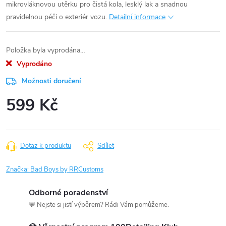
mikrovláknovou utěrku pro čistá kola, lesklý lak a snadnou
pravidelnou péči o exteriér vozu.
Detailní informace
Položka byla vyprodána…
Vyprodáno
Možnosti doručení
599 Kč
Měrná
cena:
Dotaz k produktu
Sdílet
Značka:
Bad Boys by RRCustoms
Odborné poradenství
💬 Nejste si jistí výběrem? Rádi Vám pomůžeme.