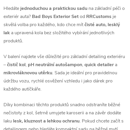
Hledáte
jednoduchou a praktickou sadu
na základní péči o
exteriér auta?
Bad Boys Exterior Set
od
RRCustoms
je
skvělá volba pro každého, kdo chce mít
čisté auto, lesklý
lak
a upravená kola bez složitého vybírání jednotlivých
produktů.
V balení najdete vše důležité pro základní detailing exteriéru
–
čistič kol
,
pH neutrální autošampon
,
quick detailer
a
mikrovláknovou utěrku
. Sada je ideální pro pravidelnou
údržbu vozu, rychlé osvěžení vzhledu i jako dárek pro
každého autíčkáře.
Díky kombinaci těchto produktů snadno odstraníte běžné
nečistoty z kol, šetrně umyjete karoserii a na závěr dodáte
laku
lesk, kluznost a lehkou ochranu
. Pokud chcete začít s
detailingem nebo hledáte kompaktní sadu na běžné mytí