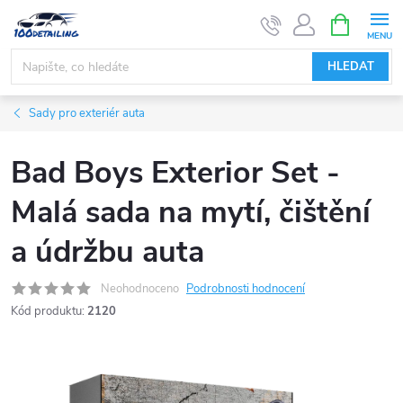
Přejít
NÁKUPNÍ
KOŠÍK
na
obsah
HLEDAT
Sady pro exteriér auta
Bad Boys Exterior Set -
Malá sada na mytí, čištění
a údržbu auta
Neohodnoceno
Podrobnosti hodnocení
Kód produktu:
2120