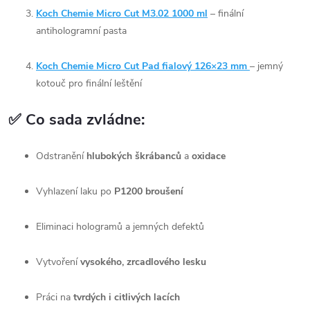
Koch Chemie Micro Cut M3.02 1000 ml
– finální
antihologramní pasta
Koch Chemie Micro Cut Pad fialový 126×23 mm
– jemný
kotouč pro finální leštění
✅ Co sada zvládne:
Odstranění
hlubokých škrábanců
a
oxidace
Vyhlazení laku po
P1200 broušení
Eliminaci hologramů a jemných defektů
Vytvoření
vysokého, zrcadlového lesku
Práci na
tvrdých i citlivých lacích