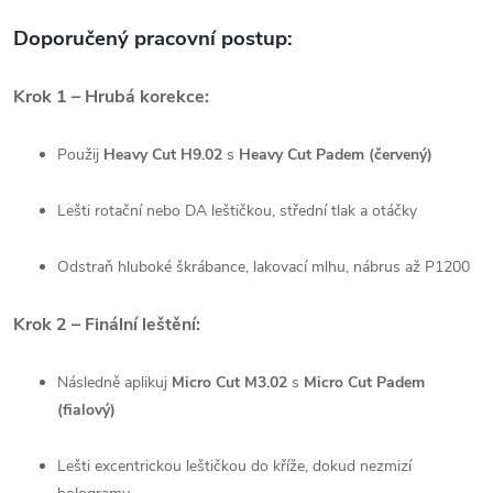
Doporučený pracovní postup:
Krok 1 – Hrubá korekce:
Použij
Heavy Cut H9.02
s
Heavy Cut Padem (červený)
Lešti rotační nebo DA leštičkou, střední tlak a otáčky
Odstraň hluboké škrábance, lakovací mlhu, nábrus až P1200
Krok 2 – Finální leštění:
Následně aplikuj
Micro Cut M3.02
s
Micro Cut Padem
(fialový)
Lešti excentrickou leštičkou do kříže, dokud nezmizí