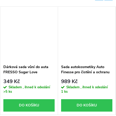
Dárková sada vůní do auta
Sada autokosmetiky Auto
FRESSO Sugar Love
Finesse pro čistění a ochranu
interiéru
349 Kč
989 Kč
Skladem , ihned k odeslání
Skladem , ihned k odeslání
>5 ks
1 ks
DO KOŠÍKU
DO KOŠÍKU