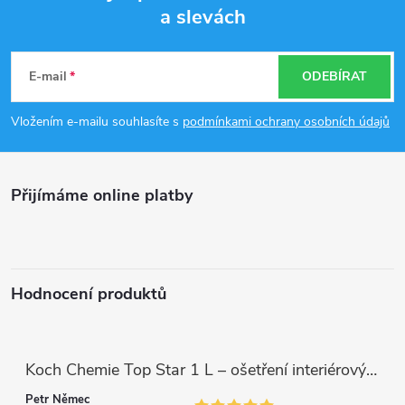
a slevách
Z
á
E-mail
ODEBÍRAT
p
Vložením e-mailu souhlasíte s
podmínkami ochrany osobních údajů
a
Přijímáme online platby
t
í
Hodnocení produktů
Koch Chemie Top Star 1 L – ošetření interiérových plastů, ochrana a matný vzhled
Petr Němec