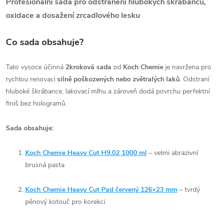
Profesionální sada pro odstranění hlubokých škrábanců,
oxidace a dosažení zrcadlového lesku
Co sada obsahuje?
Tato vysoce účinná
2kroková sada
od
Koch Chemie
je navržena pro
rychlou renovaci
silně poškozených nebo zvětralých laků
. Odstraní
hluboké škrábance, lakovací mlhu a zároveň dodá povrchu perfektní
finiš bez hologramů.
Sada obsahuje:
Koch Chemie Heavy Cut H9.02 1000 ml
– velmi abrazivní
brusná pasta
Koch Chemie Heavy Cut Pad červený 126×23 mm
– tvrdý
pěnový kotouč pro korekci