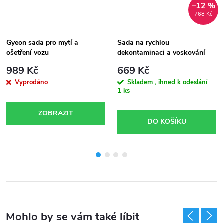
–12 %
768 Kč
Gyeon sada pro mytí a
Sada na rychlou
ošetření vozu
dekontaminaci a voskování
laku Auto Finesse
989 Kč
669 Kč
Vyprodáno
Skladem , ihned k odeslání
1 ks
ZOBRAZIT
DO KOŠÍKU