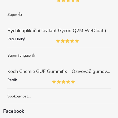
Super 👍
Rychloaplikační sealant Gyeon Q2M WetCoat (1 L)
Petr Horký
Super funguje 👍
Koch Chemie GUF Gummifix - Oživovač gumových koberců (1000ml)
Patrik
Spokojenost....
Facebook