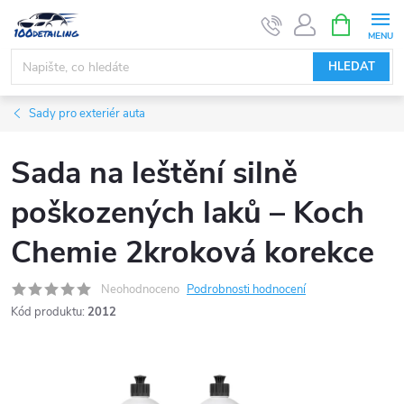
Přejít
NÁKUPNÍ
KOŠÍK
na
obsah
HLEDAT
Sady pro exteriér auta
Sada na leštění silně
poškozených laků – Koch
Chemie 2kroková korekce
Neohodnoceno
Podrobnosti hodnocení
Kód produktu:
2012