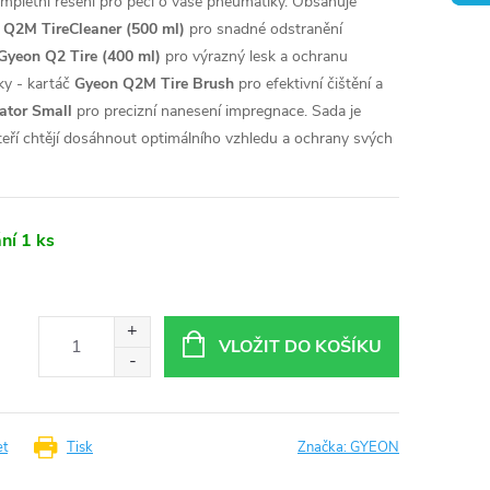
mpletní řešení pro péči o vaše pneumatiky. Obsahuje
 Q2M TireCleaner (500 ml)
pro snadné odstranění
Gyeon Q2 Tire (400 ml)
pro výrazný lesk a ochranu
ky - kartáč
Gyeon Q2M Tire Brush
pro efektivní čištění a
ator Small
pro precizní nanesení impregnace. Sada je
 kteří chtějí dosáhnout optimálního vzhledu a ochrany svých
ní
1 ks
VLOŽIT DO KOŠÍKU
et
Tisk
Značka:
GYEON