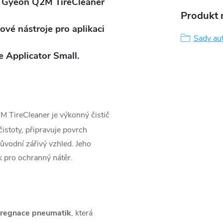
:
Gyeon Q2M TireCleaner
Produkt n
vé nástroje pro aplikaci
Sady au
 Applicator Small.
 TireCleaner je výkonný čistič
istoty, připravuje povrch
ůvodní zářivý vzhled. Jeho
k pro ochranný nátěr.
regnace pneumatik
, která