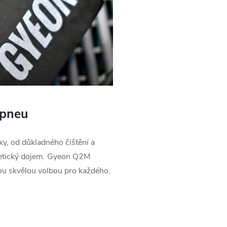
 pneu
ky, od důkladného čištění a
stetický dojem. Gyeon Q2M
ou skvělou volbou pro každého,