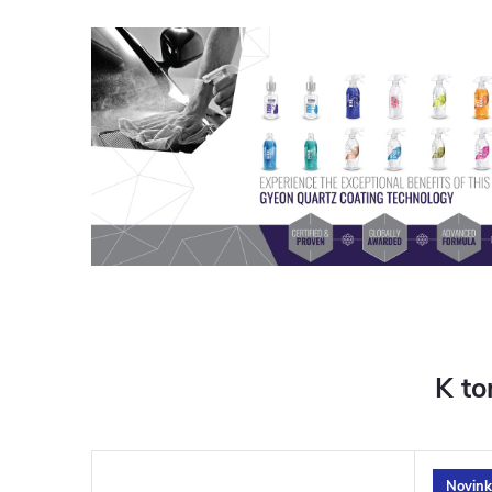
K to
Novink