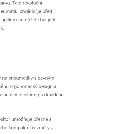
rvu. Tato revoluční
umatik, chránící je před
plikaci si můžete být jisti
k.
č na pneumatiky s pevnými
štění. Ergonomický design a
ož ho činí ideálním pro každého
ikátor umožňuje přesné a
Jeho kompaktní rozměry a