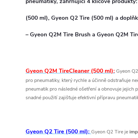
pneumatiky, zahrnující 4 klíčové produkty
(500 ml), Gyeon Q2 Tire (500 ml)
a doplňko
–
Gyeon Q2M Tire Brush
a
Gyeon Q2M Tire
Gyeon Q2M TireCleaner (500 ml):
Gyeon Q2M
pro pneumatiky, který rychle a účinně odstraňuje neč
pneumatik pro následné ošetření a obnovuje jejich p
snadné použití zajišťuje efektivní přípravu pneumati
Gyeon Q2 Tire (500 ml):
Gyeon Q2 Tire je
imp