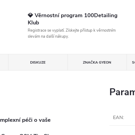
💎 Věrnostní program 100Detailing
Klub
Registrace se vyplatí. Získejte přístup k věrnostním
slevám na další nákupy.
DISKUZE
ZNAČKA
GYEON
S
Param
EAN
:
mplexní péči o vaše