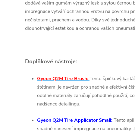
dodává vašim gumám výrazný lesk a sytou černou ba
impregnace vytváří ochrannou vrstvu na povrchu pne
nečistotami, prachem a vodou. Díky své jednoduché a
dlouhotrvající estetikou a ochranou vašich pneumati
Doplňkové nástroje:
Gyeon Q2M Tire Brush:
Tento špičkový kartá
štětinami je navržen pro snadné a efektivní či
odolné materiály zaručují pohodlné použití, c
nadšence detailingu.
Gyeon Q2M Tire Applicator Small:
Tento apl
snadné nanesení impregnace na pneumatiky. 