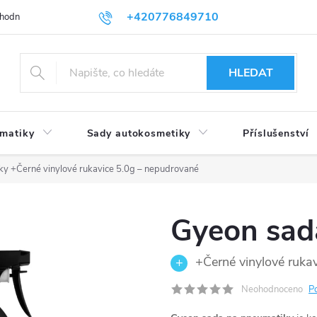
+420776849710
hodní podmínky
Podmínky ochrany osobních údajů
HLEDAT
umatiky
Sady autokosmetiky
Příslušenství
iky
+Černé vinylové rukavice 5.0g – nepudrované
Gyeon sad
+Černé vinylové ruka
Neohodnoceno
P