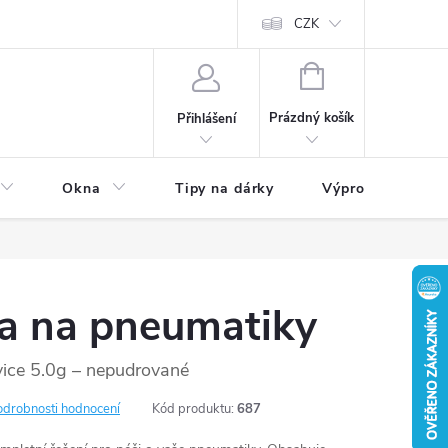
CZK
NÁKUPNÍ
KOŠÍK
Prázdný košík
Přihlášení
Okna
Tipy na dárky
Výprodej skladu
a na pneumatiky
vice 5.0g – nepudrované
odrobnosti hodnocení
Kód produktu:
687