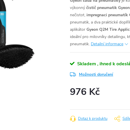
Gyeon
sada na pneumatiky
je ko
výkonný
čistič pneumatik
Gyeon
nečistot,
impregnaci pneumatík
pneumatik, a dva praktické doplň
aplikátor
Gyeon Q2M Tire Applic
ideální pro milovníky detailingu,
pneumatik.
Detailní informace
Skladem , ihned k odeslá
Možnosti doručení
976 Kč
Měrná
cena:
Dotaz k produktu
Sdíl