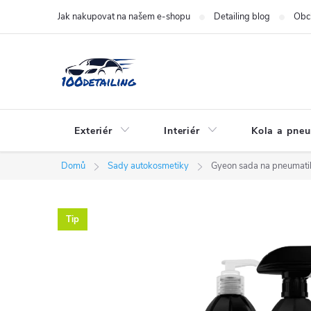
Přejít
Jak nakupovat na našem e-shopu
Detailing blog
Obc
na
obsah
Exteriér
Interiér
Kola a pne
Domů
Sady autokosmetiky
Gyeon sada na pneumat
Tip