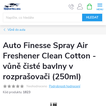
Přejít
NÁKUPNÍ
KOŠÍK
na
obsah
HLEDAT
Vůně do auta
Auto Finesse Spray Air
Freshener Clean Cotton -
vůně čisté bavlny v
rozprašovači (250ml)
Neohodnoceno
Podrobnosti hodnocení
Kód produktu:
1823