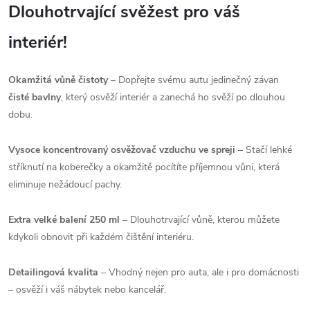
Dlouhotrvající svěžest pro váš
interiér!
Okamžitá vůně čistoty
– Dopřejte svému autu jedinečný závan
čisté bavlny
, který osvěží interiér a zanechá ho svěží po dlouhou
dobu.
Vysoce koncentrovaný osvěžovač vzduchu ve spreji
– Stačí lehké
stříknutí na koberečky a okamžitě pocítíte příjemnou vůni, která
eliminuje nežádoucí pachy.
Extra velké balení 250 ml
– Dlouhotrvající vůně, kterou můžete
kdykoli obnovit při každém čištění interiéru.
Detailingová kvalita
– Vhodný nejen pro auta, ale i pro domácnosti
– osvěží i váš nábytek nebo kancelář.