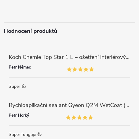
t
í
Hodnocení produktů
Koch Chemie Top Star 1 L – ošetření interiérových plastů, ochrana a matný vzhled
Petr Němec
Super 👍
Rychloaplikační sealant Gyeon Q2M WetCoat (1 L)
Petr Horký
Super funguje 👍