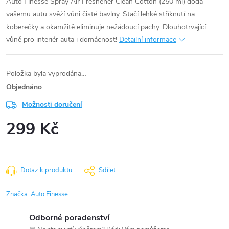
Auto Finesse Spray Air Freshener Clean Cotton (250 ml) dodá
vašemu autu svěží vůni čisté bavlny. Stačí lehké stříknutí na
koberečky a okamžitě eliminuje nežádoucí pachy. Dlouhotrvající
vůně pro interiér auta i domácnost!
Detailní informace
Položka byla vyprodána…
Objednáno
Možnosti doručení
299 Kč
Měrná
cena:
Dotaz k produktu
Sdílet
Značka:
Auto Finesse
Odborné poradenství