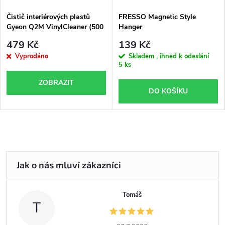
Čistič interiérových plastů
FRESSO Magnetic Style
Gyeon Q2M VinylCleaner (500
Hanger
ml)
479 Kč
139 Kč
Vyprodáno
Skladem , ihned k odeslání
5 ks
ZOBRAZIT
DO KOŠÍKU
Tomáš
T