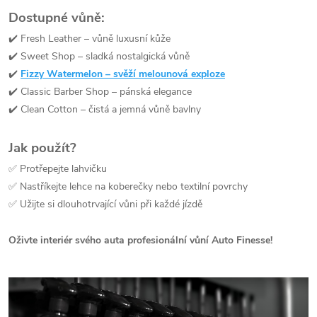
Dostupné vůně:
✔️ Fresh Leather – vůně luxusní kůže
✔️ Sweet Shop – sladká nostalgická vůně
✔️
Fizzy Watermelon – svěží melounová exploze
✔️ Classic Barber Shop – pánská elegance
✔️ Clean Cotton – čistá a jemná vůně bavlny
Jak použít?
✅ Protřepejte lahvičku
✅ Nastříkejte lehce na koberečky nebo textilní povrchy
✅ Užijte si dlouhotrvající vůni při každé jízdě
Oživte interiér svého auta profesionální vůní Auto Finesse!