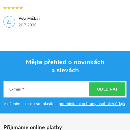
Petr Miškář
20.7.2026
Mějte přehled o novinkách
a slevách
Z
á
E-mail
ODEBÍRAT
p
Vložením e-mailu souhlasíte s
podmínkami ochrany osobních údajů
a
Přijímáme online platby