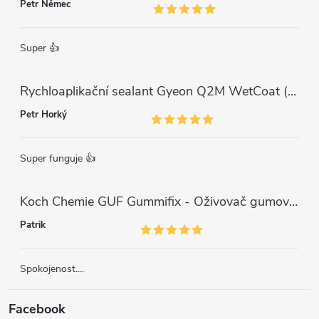
Petr Němec
Super 👍
Rychloaplikační sealant Gyeon Q2M WetCoat (1 L)
Petr Horký
Super funguje 👍
Koch Chemie GUF Gummifix - Oživovač gumových koberců (1000ml)
Patrik
Spokojenost....
Facebook