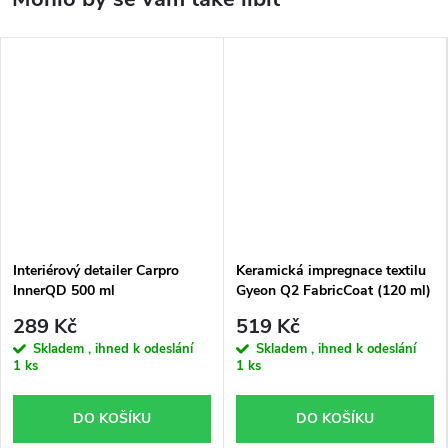
Interiérový detailer Carpro
Keramická impregnace textilu
InnerQD 500 ml
Gyeon Q2 FabricCoat (120 ml)
289 Kč
519 Kč
Skladem , ihned k odeslání
Skladem , ihned k odeslání
1 ks
1 ks
DO KOŠÍKU
DO KOŠÍKU