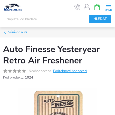
Přejít
NÁKUPNÍ
KOŠÍK
na
obsah
HLEDAT
Vůně do auta
Auto Finesse Yesteryear
Retro Air Freshener
Neohodnoceno
Podrobnosti hodnocení
Kód produktu:
1024