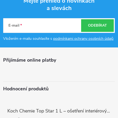
Mějte přehled o novinkách
a slevách
Z
á
E-mail
ODEBÍRAT
p
Vložením e-mailu souhlasíte s
podmínkami ochrany osobních údajů
a
Přijímáme online platby
t
í
Hodnocení produktů
Koch Chemie Top Star 1 L – ošetření interiérových plastů, ochrana a matný vzhled