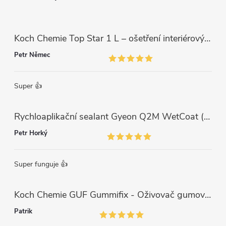
Koch Chemie Top Star 1 L – ošetření interiérových plastů, ochrana a matný vzhled
Petr Němec
Super 👍
Rychloaplikační sealant Gyeon Q2M WetCoat (1 L)
Petr Horký
Super funguje 👍
Koch Chemie GUF Gummifix - Oživovač gumových koberců (1000ml)
Patrik