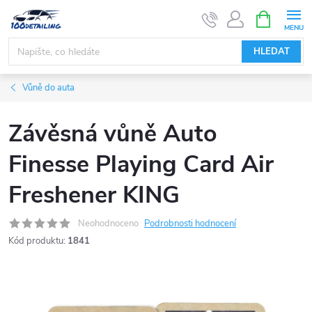
Přejít
NÁKUPNÍ
KOŠÍK
na
obsah
HLEDAT
Vůně do auta
Závěsná vůně Auto
Finesse Playing Card Air
Freshener KING
Neohodnoceno
Podrobnosti hodnocení
Kód produktu:
1841