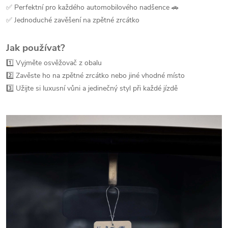
✅ Perfektní pro každého automobilového nadšence 🚗
✅ Jednoduché zavěšení na zpětné zrcátko
Jak používat?
1️⃣ Vyjměte osvěžovač z obalu
2️⃣ Zavěste ho na zpětné zrcátko nebo jiné vhodné místo
3️⃣ Užijte si luxusní vůni a jedinečný styl při každé jízdě