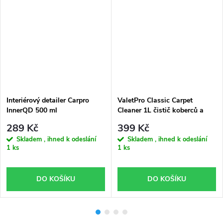
Interiérový detailer Carpro
ValetPro Classic Carpet
InnerQD 500 ml
Cleaner 1L čistič koberců a
textilu
289 Kč
399 Kč
Skladem , ihned k odeslání
Skladem , ihned k odeslání
1 ks
1 ks
DO KOŠÍKU
DO KOŠÍKU