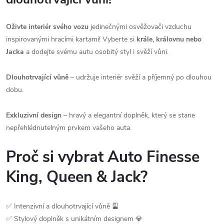
Oživte interiér svého vozu
jedinečnými osvěžovači vzduchu
inspirovanými hracími kartami! Vyberte si
krále, královnu nebo
Jacka
a dodejte svému autu osobitý styl i svěží vůni.
Dlouhotrvající vůně
– udržuje interiér svěží a příjemný po dlouhou
dobu.
Exkluzivní design
– hravý a elegantní doplněk, který se stane
nepřehlédnutelným prvkem vašeho auta.
Proč si vybrat Auto Finesse
King, Queen & Jack?
✅ Intenzivní a dlouhotrvající vůně 🎴
✅ Stylový doplněk s unikátním designem 💎