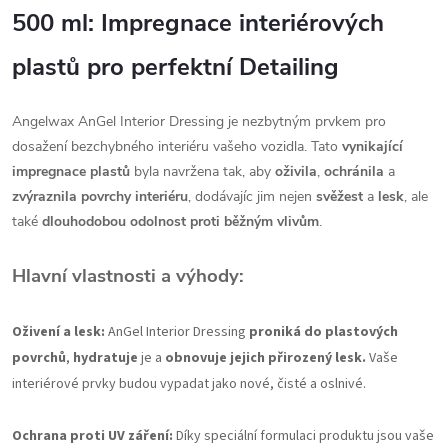
500 ml: Impregnace interiérových
plastů pro perfektní Detailing
Angelwax AnGel Interior Dressing je nezbytným prvkem pro
dosažení bezchybného interiéru vašeho vozidla. Tato
vynikající
impregnace plastů
byla navržena tak, aby
oživila
,
ochránila
a
zvýraznila povrchy interiéru
, dodávajíc jim nejen
svěžest
a
lesk
, ale
také
dlouhodobou odolnost proti běžným vlivům
.
Hlavní vlastnosti a výhody:
Oživení a lesk:
AnGel Interior Dressing
proniká do plastových
povrchů
,
hydratuje
je a
obnovuje jejich přirozený lesk.
Vaše
interiérové prvky budou vypadat jako nové, čisté a oslnivé.
Ochrana proti UV záření:
Díky speciální formulaci produktu jsou vaše