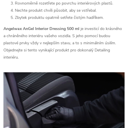
Rovnoměrně rozetřete po povrchu interiérových plastů.
Nechte produkt chvíli působit, aby se vstřebal.
Zbytek produktu opatrně setřete čistým hadříkem.
Angelwax AnGel Interior Dressing 500 ml
je investicí do krásného
a chráněného interiéru vašeho vozidla. S jeho pomocí budou
plastové prvky vždy v nejlepším stavu, a to s minimálním úsilím.
Objednejte si tento vynikající produkt pro dokonalý Detailing
interiéru.