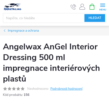
Přejít
NÁKUPNÍ
KOŠÍK
na
obsah
HLEDAT
Impregnace a ochrana
Angelwax AnGel Interior
Dressing 500 ml
impregnace interiérových
plastů
Neohodnoceno
Podrobnosti hodnocení
Kód produktu:
156