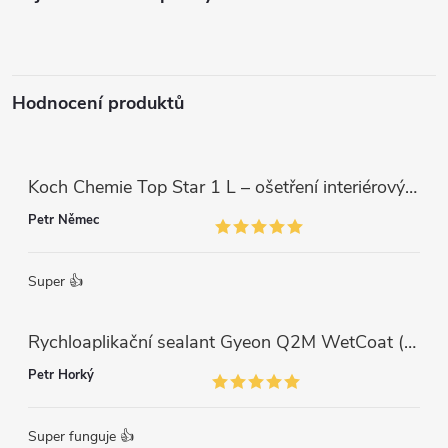
t
í
Hodnocení produktů
Koch Chemie Top Star 1 L – ošetření interiérových plastů, ochrana a matný vzhled
Petr Němec
Super 👍
Rychloaplikační sealant Gyeon Q2M WetCoat (1 L)
Petr Horký
Super funguje 👍