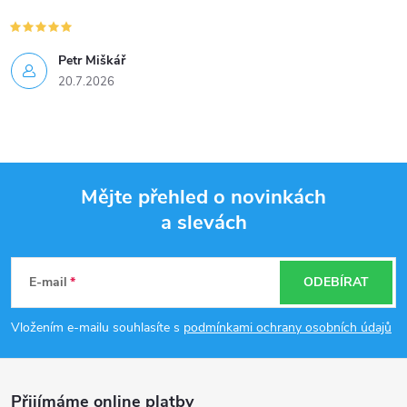
Petr Miškář
20.7.2026
Mějte přehled o novinkách
a slevách
Z
á
E-mail
ODEBÍRAT
p
Vložením e-mailu souhlasíte s
podmínkami ochrany osobních údajů
a
Přijímáme online platby