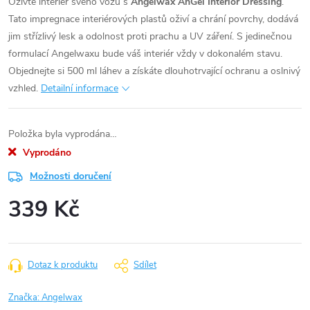
Oživte interiér svého vozu s
Angelwax AnGel Interior Dressing
.
Tato impregnace interiérových plastů oživí a chrání povrchy, dodává
jim střízlivý lesk a odolnost proti prachu a UV záření. S jedinečnou
formulací Angelwaxu bude váš interiér vždy v dokonalém stavu.
Objednejte si 500 ml láhev a získáte dlouhotrvající ochranu a oslnivý
vzhled.
Detailní informace
Položka byla vyprodána…
Vyprodáno
Možnosti doručení
339 Kč
Měrná
cena:
Dotaz k produktu
Sdílet
Značka:
Angelwax