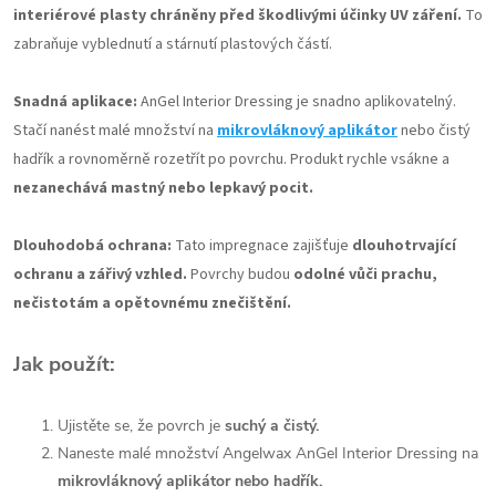
interiérové plasty chráněny před škodlivými účinky UV záření.
To
zabraňuje vyblednutí a stárnutí plastových částí.
Snadná aplikace:
AnGel Interior Dressing je snadno aplikovatelný.
Stačí nanést malé množství na
mikrovláknový aplikátor
nebo čistý
hadřík a rovnoměrně rozetřít po povrchu. Produkt rychle vsákne a
nezanechává mastný nebo lepkavý pocit.
Dlouhodobá ochrana:
Tato impregnace zajišťuje
dlouhotrvající
ochranu a zářivý vzhled.
Povrchy budou
odolné vůči prachu,
nečistotám a opětovnému znečištění.
Jak použít:
Ujistěte se, že povrch je
suchý a čistý.
Naneste malé množství Angelwax AnGel Interior Dressing na
mikrovláknový aplikátor nebo hadřík.