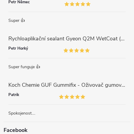
Petr Němec
Super 👍
Rychloaplikační sealant Gyeon Q2M WetCoat (1 L)
Petr Horký
Super funguje 👍
Koch Chemie GUF Gummifix - Oživovač gumových koberců (1000ml)
Patrik
Spokojenost....
Facebook