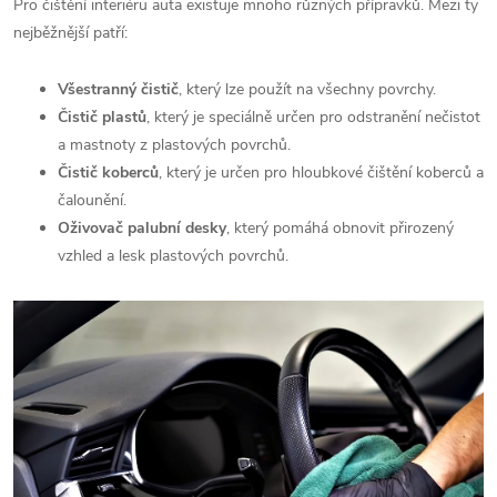
Pro čištění interiéru auta existuje mnoho různých přípravků. Mezi ty
nejběžnější patří:
Všestranný čistič
, který lze použít na všechny povrchy.
Čistič plastů
, který je speciálně určen pro odstranění nečistot
a mastnoty z plastových povrchů.
Čistič koberců
, který je určen pro hloubkové čištění koberců a
čalounění.
Oživovač palubní desky
, který pomáhá obnovit přirozený
vzhled a lesk plastových povrchů.