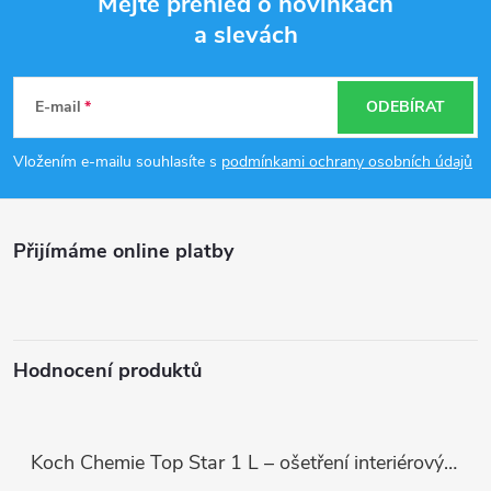
Mějte přehled o novinkách
a slevách
Z
á
E-mail
ODEBÍRAT
p
Vložením e-mailu souhlasíte s
podmínkami ochrany osobních údajů
a
Přijímáme online platby
t
í
Hodnocení produktů
Koch Chemie Top Star 1 L – ošetření interiérových plastů, ochrana a matný vzhled