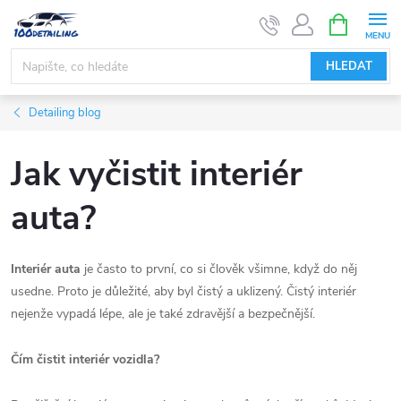
Přejít
NÁKUPNÍ
KOŠÍK
na
obsah
HLEDAT
Detailing blog
Jak vyčistit interiér
auta?
Interiér auta
je často to první, co si člověk všimne, když do něj
usedne. Proto je důležité, aby byl čistý a uklizený. Čistý interiér
nejenže vypadá lépe, ale je také zdravější a bezpečnější.
Čím čistit interiér vozidla?