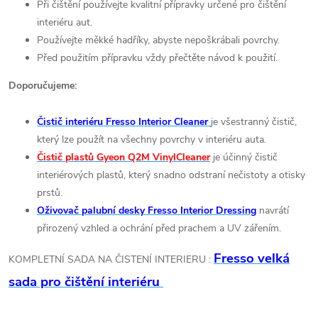
Při čištění používejte kvalitní přípravky určené pro čištění
interiéru aut.
Používejte měkké hadříky, abyste nepoškrábali povrchy.
Před použitím přípravku vždy přečtěte návod k použití.
Doporučujeme:
Čistič interiéru Fresso Interior Cleaner
je všestranný čistič,
který lze použít na všechny povrchy v interiéru auta.
Čistič plastů Gyeon Q2M VinylCleaner
je účinný čistič
interiérových plastů, který snadno odstraní nečistoty a otisky
prstů.
Oživovač palubní desky Fresso Interior Dressing
navrátí
přirozený vzhled a ochrání před prachem a UV zářením.
Fresso velká
KOMPLETNÍ SADA NA ČISTENÍ INTERIERU :
sada pro čištění interiéru