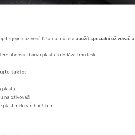
upit k jejich oživení. K tomu můžete
použít speciální oživovač p
které obnovují barvu plastu a dodávají mu lesk.
ujte takto:
 plastu.
u na oživovači.
te plast měkkým hadříkem.