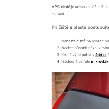
APC čistič
je univerzální čistič, 
kameni.
Při čištění plastů postupujt
Naneste
čistič
na povrch pla
Nechte působit několik minu
Krouživými pohyby
štětce
č
Následně setřete
mikrovlák