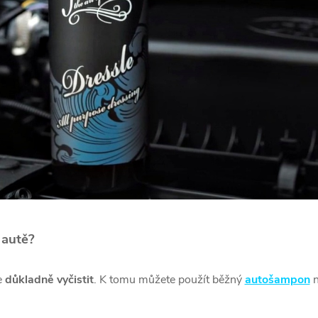
 autě?
e
důkladně vyčistit
. K tomu můžete použít běžný
autošampon
n