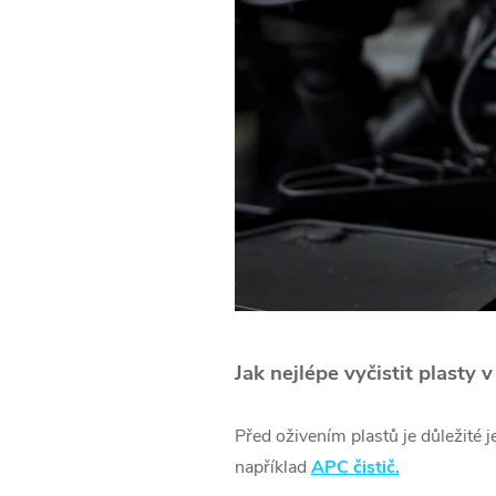
Jak nejlépe vyčistit plasty v
Před oživením plastů je důležité j
například
APC čistič.