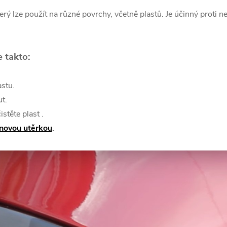
který lze použít na různé povrchy, včetně plastů. Je účinný proti
e takto:
stu.
t.
istěte plast .
novou utěrkou
.