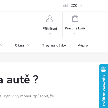
CZK
NÁKUPNÍ
KOŠÍK
Prázdný košík
Přihlášení
Okna
Tipy na dárky
Výprodej skladu
a autě ?
h
. Tyto vlivy mohou způsobit, že