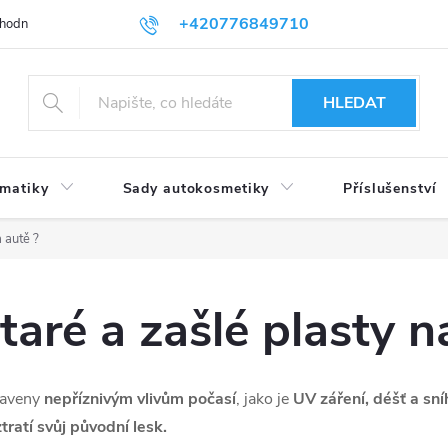
+420776849710
hodní podmínky
Podmínky ochrany osobních údajů
HLEDAT
umatiky
Sady autokosmetiky
Příslušenství
a autě ?
staré a zašlé plasty n
taveny
nepříznivým vlivům počasí
, jako je
UV záření, déšť a sní
tratí svůj původní lesk.