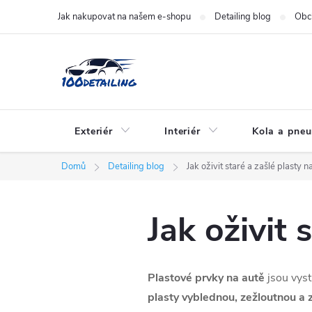
Přejít
Jak nakupovat na našem e-shopu
Detailing blog
Obc
na
obsah
Exteriér
Interiér
Kola a pne
Domů
Detailing blog
Jak oživit staré a zašlé plasty n
Jak oživit 
Plastové prvky na autě
jsou vys
plasty vyblednou, zežloutnou a z