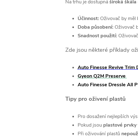
Na trhu je dostupná
široká škála
Účinnost:
Oživovač by měl 
Doba působení:
Oživovač 
Snadnost použití:
Oživovač
Zde jsou některé příklady ož
Auto Finesse Revive Trim 
Gyeon Q2M Preserve
Auto
Finesse
Dressle All 
Tipy pro oživení plastů
Pro dosažení nejlepších vý
Pokud jsou
plastové prvky
Při oživování plastů
nepouží