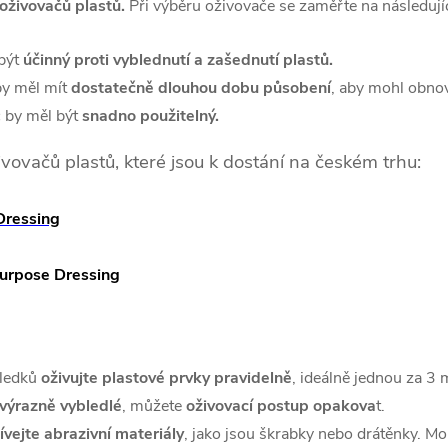
 oživovačů plastů.
Při výběru oživovače se zaměřte na následujíc
být
účinný proti vyblednutí a zašednutí plastů.
by měl mít
dostatečně dlouhou dobu působení
, aby mohl obnovi
 by měl být
snadno použitelný.
ivovačů plastů, které jsou k dostání na českém trhu:
Dressing
Purpose Dressing
sledků
oživujte plastové prvky pravidelně
, ideálně jednou za 3 
 výrazně vybledlé
, můžete
oživovací postup opakova
t.
vejte abrazivní materiály
, jako jsou škrabky nebo drátěnky. Mo