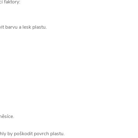
í faktory:
t barvu a lesk plastu.
měsíce.
hly by poškodit povrch plastu.