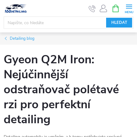
Přejít
NÁKUPNÍ
KOŠÍK
na
obsah
HLEDAT
Detailing blog
Gyeon Q2M Iron:
Nejúčinnější
odstraňovač polétavé
rzi pro perfektní
detailing
Detailing automobilu je uměním, a k tomu potřebujete správné