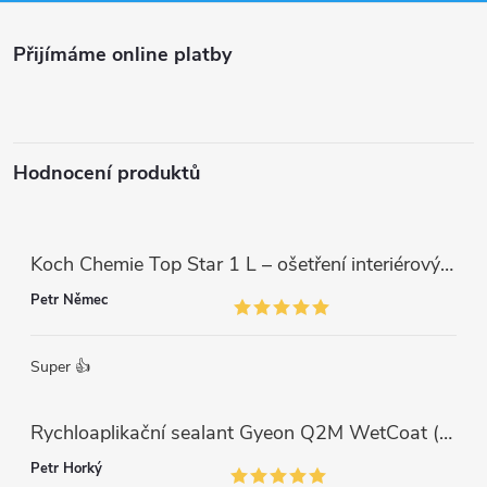
a
Přijímáme online platby
t
í
Hodnocení produktů
Koch Chemie Top Star 1 L – ošetření interiérových plastů, ochrana a matný vzhled
Petr Němec
Super 👍
Rychloaplikační sealant Gyeon Q2M WetCoat (1 L)
Petr Horký