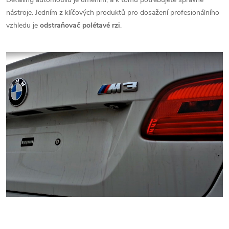
nástroje. Jedním z klíčových produktů pro dosažení profesionálního
vzhledu je
odstraňovač polétavé rzi
.