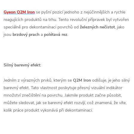
Gyeon Q2M Iron
se pyšní pozicí jednoho z nejúčinnějších a rychle
reagujících produktů na trhu. Tento revoluční přípravek byl vytvořen
speciálně pro dekontaminaci povrchů od
železných nečistot
, jako
jsou
brzdový prach
a
polétavá rez
.
Silný barevný efekt:
Jedním z výrazných prvků, kterým se
Q2M Iron
odlišuje, je jeho silný
barevný efekt. Tato vlastnost poskytuje přesný vizuální indikátor
množství znečištění na povrchu. Jakmile produkt začne působit,
můžete sledovat, jak se barevný efekt rozvíjí, což znamená, že víte,
kolik práce produkt vykonává při dekontaminaci.