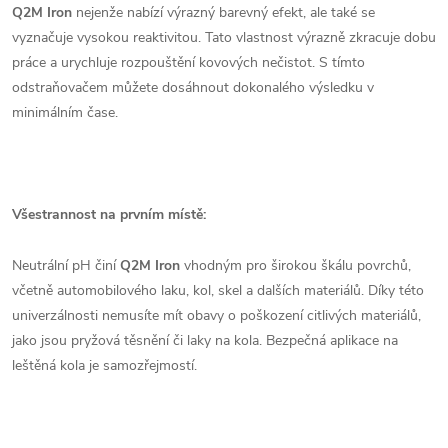
Q2M Iron
nejenže nabízí výrazný barevný efekt, ale také se
vyznačuje vysokou reaktivitou. Tato vlastnost výrazně zkracuje dobu
práce a urychluje rozpouštění kovových nečistot. S tímto
odstraňovačem můžete dosáhnout dokonalého výsledku v
minimálním čase.
Všestrannost na prvním místě:
Neutrální pH činí
Q2M Iron
vhodným pro širokou škálu povrchů,
včetně automobilového laku, kol, skel a dalších materiálů. Díky této
univerzálnosti nemusíte mít obavy o poškození citlivých materiálů,
jako jsou pryžová těsnění či laky na kola. Bezpečná aplikace na
leštěná kola je samozřejmostí.