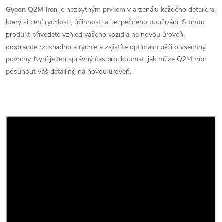
Gyeon Q2M Iron
je nezbytným prvkem v arzenálu každého detailera,
který si cení rychlosti, účinnosti a bezpečného používání. S tímto
produkt přivedete vzhled vašeho vozidla na novou úroveň,
odstraníte rzi snadno a rychle a zajistíte optimální péči o všechny
povrchy. Nyní je ten správný čas prozkoumat, jak může Q2M Iron
posunout váš detailing na novou úroveň.