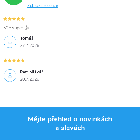
Zobrazit recenze
Vše super 👍
Tomáš
27.7.2026
Petr Miškář
20.7.2026
Mějte přehled o novinkách
a slevách
Z