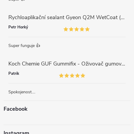
Rychloaplikační sealant Gyeon Q2M WetCoat (1 L)
Petr Horký
Super funguje 👍
Koch Chemie GUF Gummifix - Oživovač gumových koberců (1000ml)
Patrik
Spokojenost....
Facebook
Instagram