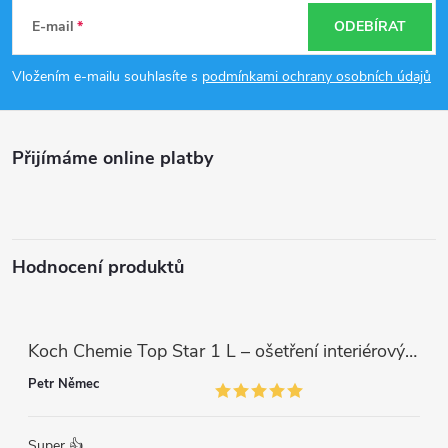
á
E-mail
ODEBÍRAT
p
Vložením e-mailu souhlasíte s
podmínkami ochrany osobních údajů
a
Přijímáme online platby
t
í
Hodnocení produktů
Koch Chemie Top Star 1 L – ošetření interiérových plastů, ochrana a matný vzhled
Petr Němec
Super 👍