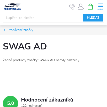
Přejít
NÁKUPNÍ
KOŠÍK
na
obsah
HLEDAT
Prodávané značky
SWAG AD
Žádné produkty značky
SWAG AD
nebyly nalezeny...
Hodnocení zákazníků
5,0
122 hodnocení