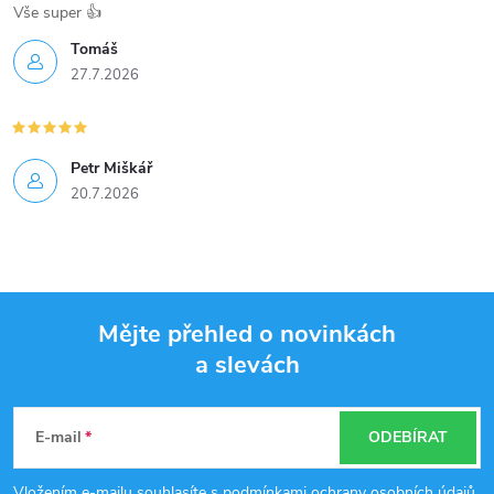
í
Vše super 👍
Tomáš
p
27.7.2026
r
v
Petr Miškář
k
20.7.2026
y
v
ý
Mějte přehled o novinkách
a slevách
p
Z
i
á
E-mail
ODEBÍRAT
s
Vložením e-mailu souhlasíte s
podmínkami ochrany osobních údajů