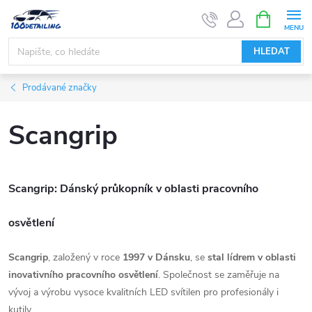
Přejít
NÁKUPNÍ
KOŠÍK
na
obsah
HLEDAT
Prodávané značky
Scangrip
Scangrip: Dánský průkopník v oblasti pracovního
osvětlení
Scangrip
, založený v roce
1997 v Dánsku
, se
stal lídrem v oblasti
inovativního pracovního osvětlení
. Společnost se zaměřuje na
vývoj a výrobu vysoce kvalitních LED svítilen pro profesionály i
kutily.