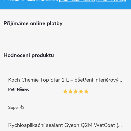
p
u
a
Přijímáme online platby
t
í
Hodnocení produktů
Koch Chemie Top Star 1 L – ošetření interiérových plastů, ochrana a matný vzhled
Petr Němec
Super 👍
Rychloaplikační sealant Gyeon Q2M WetCoat (1 L)