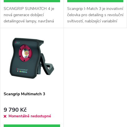
d
d
SCANGRIP SUNMATCH 4 je
Scangrip I-Match 3 je inovativní
u
nová generace dobíjecí
čelovka pro detailing s revoluční
detailingové lampy, navržená
svítivostí, nabízející variabilní
u
pro dokonalou kontrolu laku. S
výkon od 25 do 250 lumenů a 5
k
vysokým CRI+ (96) podává
barevných teplot pro perfektní
k
věrné barvy, disponuje dvěma
osvětlení. Díky...
t
světelnými...
t
ů
ů
Scangrip Multimatch 3
9 790 Kč
Momentálně nedostupné