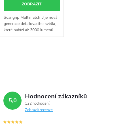
ZOBRAZIT
Scangrip Multimatch 3 je nová
generace detailovacího světla,
které nabízí až 3000 lumenů
pro dokonalou viditelnost v
tmavých prostorech. S pěti
typy denních barev a pěti...
O
v
l
á
Hodnocení zákazníků
d
5,0
122 hodnocení
a
Zobrazit recenze
c