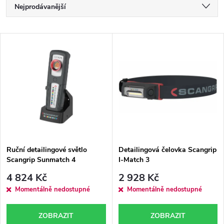
Ř
Nejprodávanější
a
Nejlevnější
V
Nejdražší
z
ý
Abecedně
e
p
n
i
í
s
p
Ruční detailingové světlo
Detailingová čelovka Scangrip
Scangrip Sunmatch 4
I-Match 3
p
r
4 824 Kč
2 928 Kč
r
Momentálně nedostupné
Momentálně nedostupné
o
o
ZOBRAZIT
ZOBRAZIT