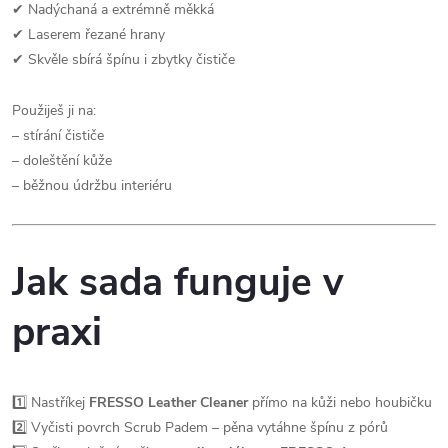
✔ Nadýchaná a extrémně měkká
✔ Laserem řezané hrany
✔ Skvěle sbírá špínu i zbytky čističe
Použiješ ji na:
– stírání čističe
– doleštění kůže
– běžnou údržbu interiéru
Jak sada funguje v
praxi
1️⃣ Nastříkej
FRESSO Leather Cleaner
přímo na kůži nebo houbičku
2️⃣ Vyčisti povrch Scrub Padem – pěna vytáhne špínu z pórů