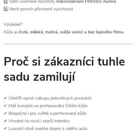
3️⃣ Setři uvolněné nečistoty
mikrovláknem FRESSO Aurora
4️⃣ Nech povrch přirozeně vyschnout
Výsledek?
Kůže je
čistá, měkká, matná, svěže vonící a bez lepivého filmu.
Proč si zákazníci tuhle
sadu zamilují
✔ Ušetříš oproti nákupu jednotlivých produktů
✔ Máš komplet na profesionální čištění kůže
✔ Bezpečné i pro světlé a perforované kůže
✔ Vhodné na nové i starší interiéry
✔ Luxusní vůně zvedne dojem z celého auta