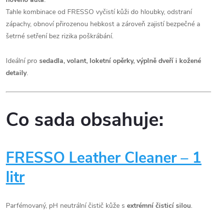
Tahle kombinace od FRESSO vyčistí kůži do hloubky, odstraní
zápachy, obnoví přirozenou hebkost a zároveň zajistí bezpečné a
šetrné setření bez rizika poškrábání.
Ideální pro
sedadla, volant, loketní opěrky, výplně dveří i kožené
detaily
.
Co sada obsahuje:
FRESSO Leather Cleaner – 1
litr
Parfémovaný, pH neutrální čistič kůže s
extrémní čisticí silou
.