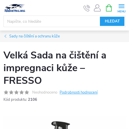
Přejít
NÁKUPNÍ
KOŠÍK
na
obsah
HLEDAT
Sady na čištění a ochranu kůže
Velká Sada na čištění a
impregnaci kůže –
FRESSO
Neohodnoceno
Podrobnosti hodnocení
Kód produktu:
2106