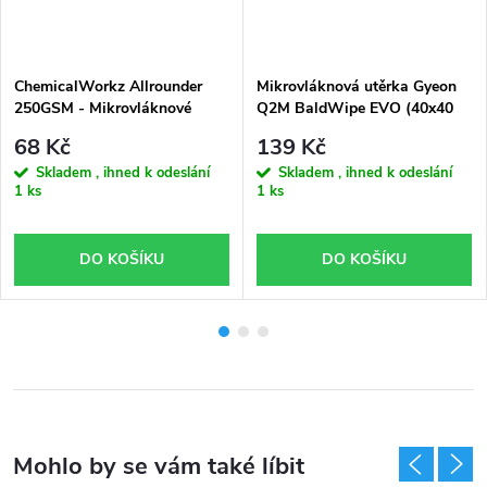
ChemicalWorkz Allrounder
Mikrovláknová utěrka Gyeon
250GSM - Mikrovláknové
Q2M BaldWipe EVO (40x40
utěrky (2 ks)
cm)
68 Kč
139 Kč
Skladem , ihned k odeslání
Skladem , ihned k odeslání
1 ks
1 ks
DO KOŠÍKU
DO KOŠÍKU