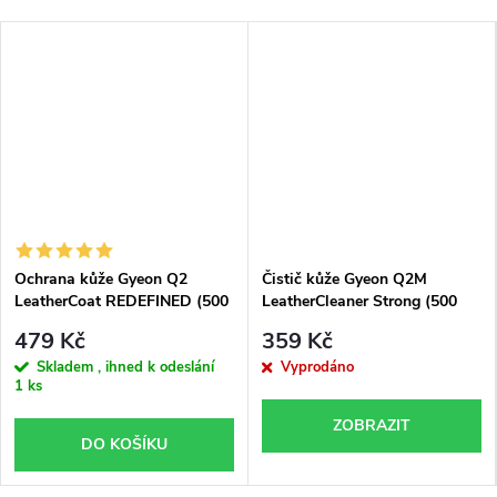
Ochrana kůže Gyeon Q2
Čistič kůže Gyeon Q2M
LeatherCoat REDEFINED (500
LeatherCleaner Strong (500
ml)
ml)
479 Kč
359 Kč
Skladem , ihned k odeslání
Vyprodáno
1 ks
ZOBRAZIT
DO KOŠÍKU