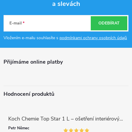
a slevách
Z
á
E-mail
ODEBÍRAT
p
Vložením e-mailu souhlasíte s
podmínkami ochrany osobních údajů
a
Přijímáme online platby
t
í
Hodnocení produktů
Koch Chemie Top Star 1 L – ošetření interiérových plastů, ochrana a matný vzhled
Petr Němec