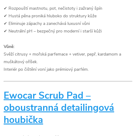
✔ Rozpouští mastnotu, pot, nečistoty i zažraný špín
✔ Hustá pěna proniká hluboko do struktury kůže
✔ Eliminuje zápachy a zanechává luxusní vůni
✔ Neutrální pH – bezpečný pro moderní i starší kůži
Vůně:
Svěží citrusy + mořská parfemace + vetiver, pepř, kardamom a
muškátový oříšek.
Interiér po čištění voní jako prémiový parfém.
Ewocar Scrub Pad –
oboustranná detailingová
houbička