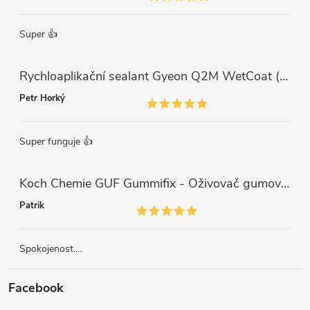
Super 👍
Rychloaplikační sealant Gyeon Q2M WetCoat (1 L)
Petr Horký
Super funguje 👍
Koch Chemie GUF Gummifix - Oživovač gumových koberců (1000ml)
Patrik
Spokojenost....
Facebook