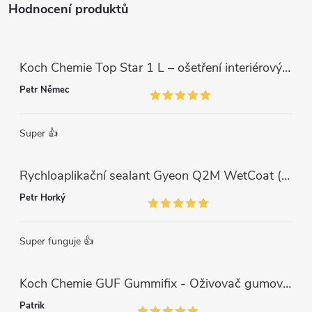
Hodnocení produktů
Koch Chemie Top Star 1 L – ošetření interiérových plastů, ochrana a matný vzhled
Petr Němec
Super 👍
Rychloaplikační sealant Gyeon Q2M WetCoat (1 L)
Petr Horký
Super funguje 👍
Koch Chemie GUF Gummifix - Oživovač gumových koberců (1000ml)
Patrik