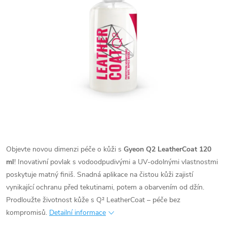
Objevte novou dimenzi péče o kůži s
Gyeon Q2 LeatherCoat 120
ml
! Inovativní povlak s vodoodpudivými a UV-odolnými vlastnostmi
poskytuje matný finiš. Snadná aplikace na čistou kůži zajistí
vynikající ochranu před tekutinami, potem a obarvením od džín.
Prodloužte životnost kůže s Q² LeatherCoat – péče bez
kompromisů.
Detailní informace