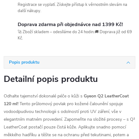
Registrace se vyplatí. Získejte přístup k věrnostním slevám na
další nákupy.
Doprava zdarma při objednávce nad 1399 Kč!
🚀 Zboží skladem – odesíláme do 24 hodin.🚚 Doprava již od 69
Kč.
Popis produktu
Detailní popis produktu
Odhalte tajemství dokonalé péče o kůži s
Gyeon Q2 LeatherCoat
120 ml!
Tento průlomový povlak pro kožené čalounění spojuje
vodoodpudivou technologii s odolností proti UV záření, vše v
elegantním matném provedení. Zapomeňte na složité procesy – s Q²
LeatherCoat postačí pouze čistá kůže. Aplikujte snadno pomocí
měkkého hadříku a těšte se na ochranu před tekutinami, potem a