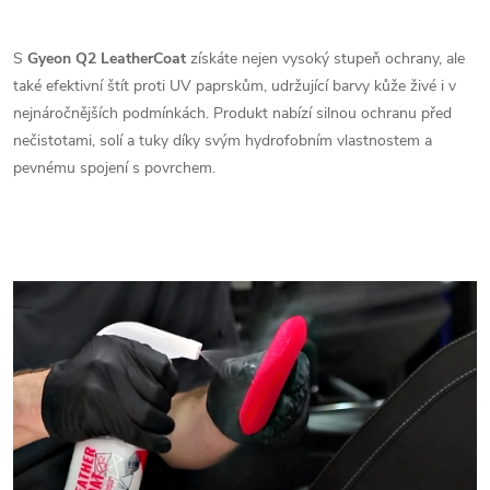
S
Gyeon Q2 LeatherCoat
získáte nejen vysoký stupeň ochrany, ale
také efektivní štít proti UV paprskům, udržující barvy kůže živé i v
nejnáročnějších podmínkách. Produkt nabízí silnou ochranu před
nečistotami, solí a tuky díky svým hydrofobním vlastnostem a
pevnému spojení s povrchem.