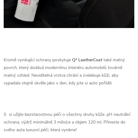
Kromě vynikající ochrany poskytuje
Q² LeatherCoat
také matný
povrch, který dodává modernímu interiéru automobilů továrně
matný vzhled. Neviditelná vrstva chrání a zvelebuje kůži, aby
vypadala stejně skvěle jako v den, kdy jste si auto pořídili.
S si užijte bezstarostnou péči o všechny druhy kůže. pH neutrální
ochrana, výdrž minimálně 3 měsíce a objem 120 ml. Přineste do
svého auta luxusní péči, která vynikne!