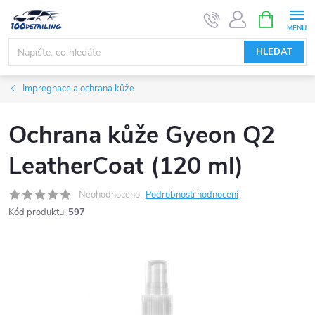
Přejít
NÁKUPNÍ
KOŠÍK
na
obsah
HLEDAT
Impregnace a ochrana kůže
Ochrana kůže Gyeon Q2
LeatherCoat (120 ml)
Neohodnoceno
Podrobnosti hodnocení
Kód produktu:
597