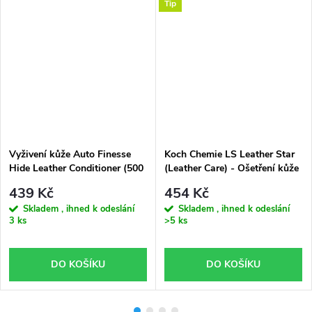
Tip
Vyživení kůže Auto Finesse
Koch Chemie LS Leather Star
Hide Leather Conditioner (500
(Leather Care) - Ošetření kůže
ml)
Koch (1000ml)
439 Kč
454 Kč
Skladem , ihned k odeslání
Skladem , ihned k odeslání
3 ks
>5 ks
DO KOŠÍKU
DO KOŠÍKU