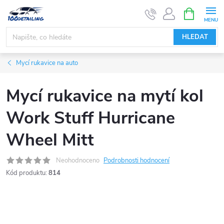
Přejít
NÁKUPNÍ
KOŠÍK
na
obsah
HLEDAT
Mycí rukavice na auto
Mycí rukavice na mytí kol
Work Stuff Hurricane
Wheel Mitt
Neohodnoceno
Podrobnosti hodnocení
Kód produktu:
814