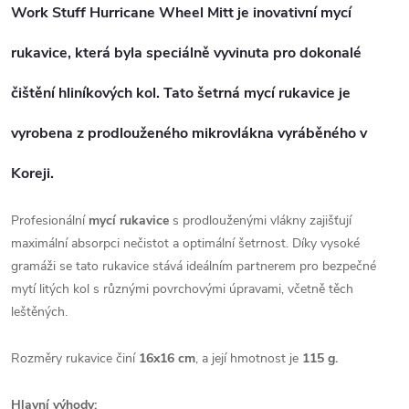
Work Stuff Hurricane Wheel Mitt
je inovativní mycí
rukavice, která byla speciálně vyvinuta pro dokonalé
čištění hliníkových kol. Tato šetrná mycí rukavice je
vyrobena z prodlouženého mikrovlákna vyráběného v
Koreji.
Profesionální
mycí rukavice
s prodlouženými vlákny zajišťují
maximální absorpci nečistot a optimální šetrnost. Díky vysoké
gramáži se tato rukavice stává ideálním partnerem pro bezpečné
mytí litých kol s různými povrchovými úpravami, včetně těch
leštěných.
Rozměry rukavice činí
16x16 cm
, a její hmotnost je
115 g.
Hlavní výhody: