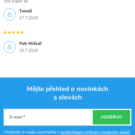
Vše super 👍
Tomáš
27.7.2026
Petr Miškář
20.7.2026
Mějte přehled o novinkách
a slevách
Z
á
E-mail
ODEBÍRAT
p
Vložením e-mailu souhlasíte s
podmínkami ochrany osobních údajů