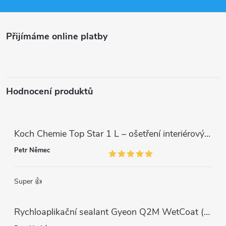
a
Přijímáme online platby
t
í
Hodnocení produktů
Koch Chemie Top Star 1 L – ošetření interiérových plastů, ochrana a matný vzhled
Petr Němec
Super 👍
Rychloaplikační sealant Gyeon Q2M WetCoat (1 L)