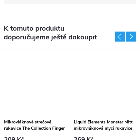
K tomuto produktu
doporučujeme ještě dokoupit
Mikrovláknové strečové
Liquid Elements Monster Mitt
rukavice The Collection Finger
mikrovláknová mycí rukavice
Mitt 2er Pack
209 Kč
269 Kč