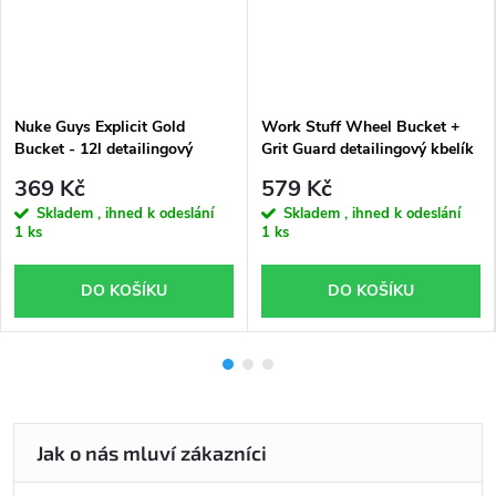
Nuke Guys Explicit Gold
Work Stuff Wheel Bucket +
Bucket - 12l detailingový
Grit Guard detailingový kbelík
kbelík
s vložkou
369 Kč
579 Kč
Skladem , ihned k odeslání
Skladem , ihned k odeslání
1 ks
1 ks
DO KOŠÍKU
DO KOŠÍKU