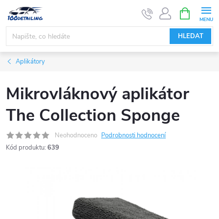
Přejít
NÁKUPNÍ
KOŠÍK
na
obsah
HLEDAT
Aplikátory
Mikrovláknový aplikátor
The Collection Sponge
Neohodnoceno
Podrobnosti hodnocení
Kód produktu:
639