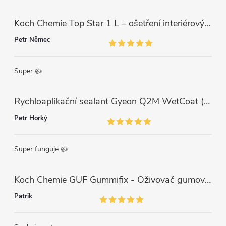
Koch Chemie Top Star 1 L – ošetření interiérových plastů, ochrana a matný vzhled
Petr Němec
Super 👍
Rychloaplikační sealant Gyeon Q2M WetCoat (1 L)
Petr Horký
Super funguje 👍
Koch Chemie GUF Gummifix - Oživovač gumových koberců (1000ml)
Patrik