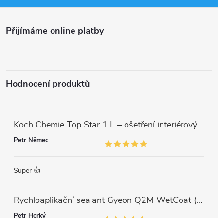
a
Přijímáme online platby
t
í
Hodnocení produktů
Koch Chemie Top Star 1 L – ošetření interiérových plastů, ochrana a matný vzhled
Petr Němec
Super 👍
Rychloaplikační sealant Gyeon Q2M WetCoat (1 L)
Petr Horký