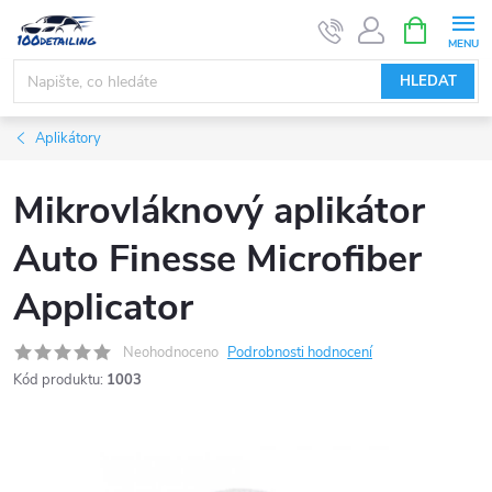
Přejít
NÁKUPNÍ
KOŠÍK
na
obsah
HLEDAT
Aplikátory
Mikrovláknový aplikátor
Auto Finesse Microfiber
Applicator
Neohodnoceno
Podrobnosti hodnocení
Kód produktu:
1003