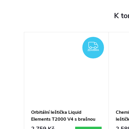
K to
ZDARMA
ZDARMA
eštičkou
Orbitální leštička Liquid
Chemi
V4
Elements T2000 V4 s brašnou
leštič
9mm
2 759 Kč
2 58