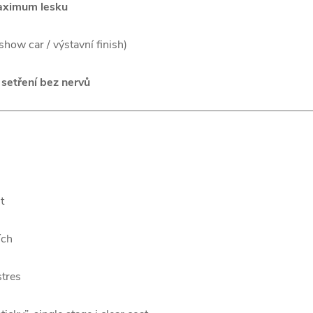
ximum lesku
(show car / výstavní finish)
 setření bez nervů
t
ích
stres