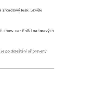
a zrcadlový lesk
. Skvěle
it
show-car finiš i na tmavých
 je po doleštění připravený