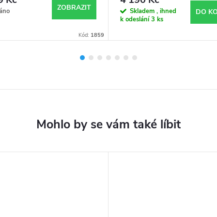
ZOBRAZIT
áno
Skladem , ihned
DO KO
k odeslání
3 ks
Kód:
1859