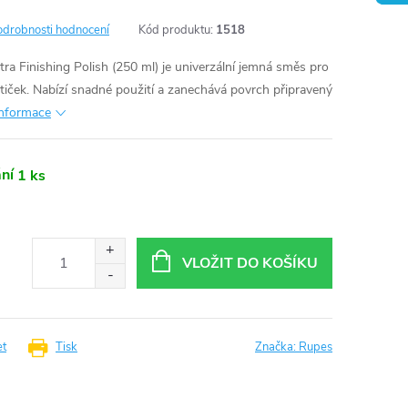
odrobnosti hodnocení
Kód produktu:
1518
ra Finishing Polish (250 ml) je univerzální jemná směs pro
eštiček. Nabízí snadné použití a zanechává povrch připravený
informace
ní
1 ks
VLOŽIT DO KOŠÍKU
et
Tisk
Značka:
Rupes