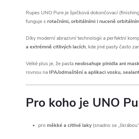
Rupes UNO Pure je špičková dokončovací (finishing)
funguje s
rotačními, orbitálními i nuceně orbitální
Díky moderní abrazivní technologii a perfektní kom
a extrémně citlivých lacích
, kde jiné pasty často 
Velké plus je, že pasta
neobsahuje plnidla ani mask
rovnou na
IPA/odmaštění a aplikaci vosku, seala
Pro koho je UNO Pur
pro
měkké a citlivé laky
(snadno se „škrábou“