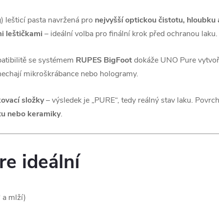
 lešticí pasta navržená pro
nejvyšší optickou čistotu, hloubku 
mi leštičkami
– ideální volba pro finální krok před ochranou laku.
patibilitě se systémem
RUPES BigFoot
dokáže UNO Pure vytvoř
zanechají mikroškrábance nebo hologramy.
ovací složky
– výsledek je „PURE“, tedy reálný stav laku. Povrch
ntu nebo keramiky
.
e ideální
 a mlží)