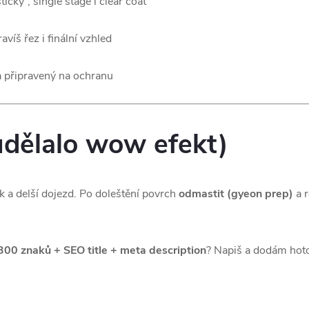
ticky”, single stage i clear coat
víš řez i finální vzhled
ý a připravený na ochranu
 udělalo wow efekt)
lak a delší dojezd. Po doleštění povrch
odmastit (gyeon prep)
a 
300 znaků + SEO title + meta description
? Napiš a dodám hot