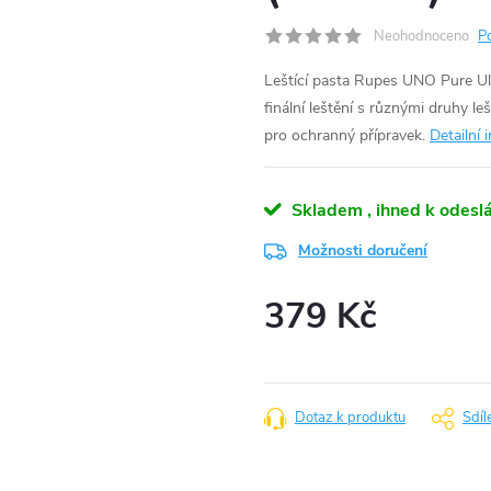
Neohodnoceno
P
Leštící pasta Rupes UNO Pure Ult
finální leštění s různými druhy l
pro ochranný přípravek.
Detailní 
Skladem , ihned k odeslá
Možnosti doručení
379 Kč
Měrná
cena:
Dotaz k produktu
Sdíl