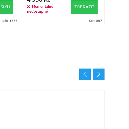
Momentálně
Sklade
ŠÍKU
ZOBRAZIT
nedostupné
k odeslán
Kód:
1856
Kód:
897