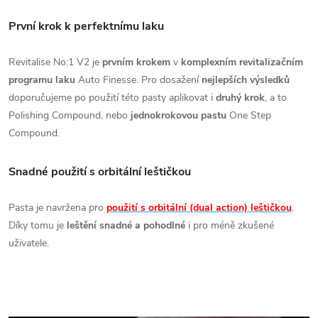
První krok k perfektnímu laku
Revitalise No:
1 V2 je
prvním krokem
v
komplexním revitalizačním
programu laku
Auto Finesse.
Pro dosažení
nejlepších výsledků
doporučujeme po použití této pasty aplikovat i
druhý krok
,
a to
Polishing Compound,
nebo
jednokrokovou pastu
One Step
Compound.
Snadné použití s orbitální leštičkou
Pasta je navržena pro
použití s orbitální (dual action) leštičkou
.
Díky tomu je
leštění snadné a pohodlné
i pro méně zkušené
uživatele.