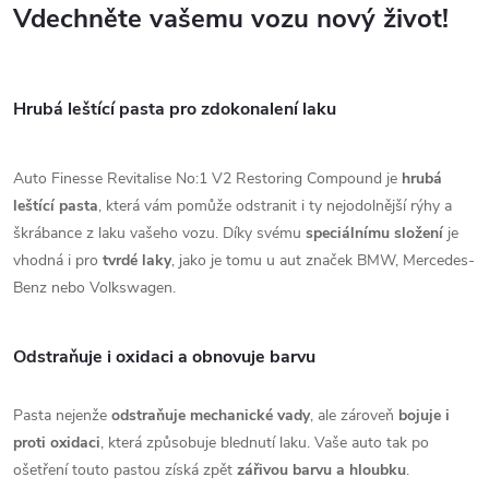
Vdechněte vašemu vozu nový život!
Hrubá leštící pasta pro zdokonalení laku
Auto Finesse Revitalise No:
1 V2 Restoring Compound je
hrubá
leštící pasta
,
která vám pomůže odstranit i ty nejodolnější rýhy a
škrábance z laku vašeho vozu.
Díky svému
speciálnímu složení
je
vhodná i pro
tvrdé laky
,
jako je tomu u aut značek BMW,
Mercedes-
Benz nebo Volkswagen.
Odstraňuje i oxidaci a obnovuje barvu
Pasta nejenže
odstraňuje mechanické vady
,
ale zároveň
bojuje i
proti oxidaci
,
která způsobuje blednutí laku.
Vaše auto tak po
ošetření touto pastou získá zpět
zářivou barvu a hloubku
.