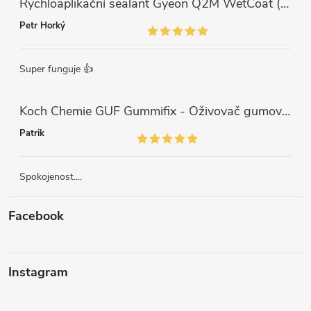
Rychloaplikační sealant Gyeon Q2M WetCoat (1 L)
Petr Horký
Super funguje 👍
Koch Chemie GUF Gummifix - Oživovač gumových koberců (1000ml)
Patrik
Spokojenost....
Facebook
Instagram