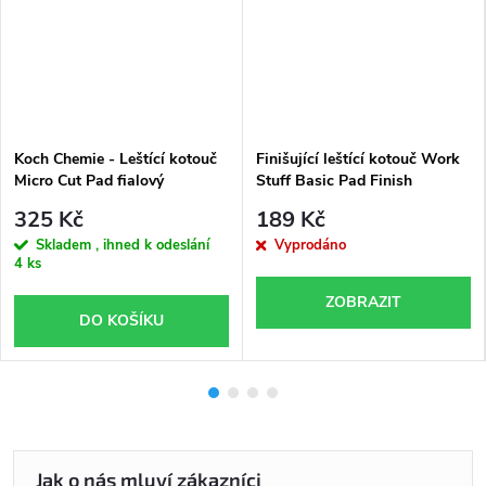
Koch Chemie - Leštící kotouč
Finišující leštící kotouč Work
Micro Cut Pad fialový
Stuff Basic Pad Finish
126x23mm
125/140 mm
325 Kč
189 Kč
Skladem , ihned k odeslání
Vyprodáno
4 ks
ZOBRAZIT
DO KOŠÍKU