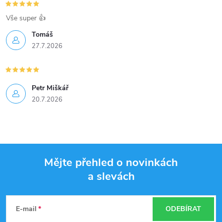
Vše super 👍
Tomáš
27.7.2026
Petr Miškář
20.7.2026
Mějte přehled o novinkách
a slevách
Z
á
E-mail
ODEBÍRAT