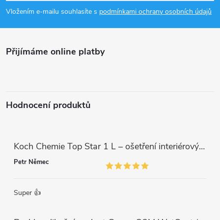
p
Vložením e-mailu souhlasíte s
podmínkami ochrany osobních údajů
a
Přijímáme online platby
t
í
Hodnocení produktů
Koch Chemie Top Star 1 L – ošetření interiérových plastů, ochrana a matný vzhled
Petr Němec
Super 👍