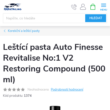
Přejít
NÁKUPNÍ
KOŠÍK
na
obsah
HLEDAT
Korekční a leštící pasty
Leštící pasta Auto Finesse
Revitalise No:1 V2
Restoring Compound (500
ml)
Neohodnoceno
Podrobnosti hodnocení
Kód produktu:
1374