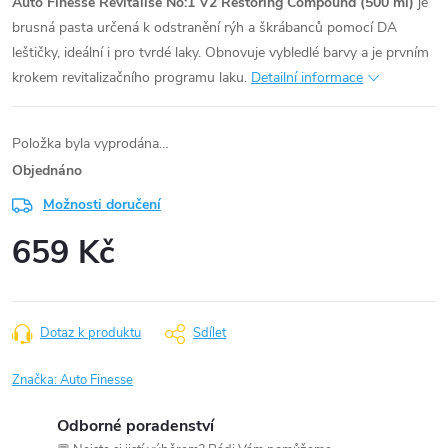
Auto Finesse Revitalise No:1 V2 Restoring Compound (500 ml)
je
brusná pasta určená k odstranění rýh a škrábanců pomocí DA
leštičky, ideální i pro tvrdé laky. Obnovuje vybledlé barvy a je prvním
krokem revitalizačního programu laku.
Detailní informace
Položka byla vyprodána…
Objednáno
Možnosti doručení
659 Kč
Měrná
cena:
Dotaz k produktu
Sdílet
Značka:
Auto Finesse
Odborné poradenství