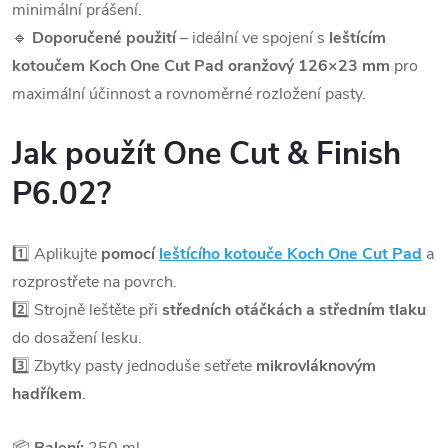
minimální prášení.
🔹
Doporučené použití
– ideální ve spojení s
leštícím
kotoučem Koch One Cut Pad oranžový 126×23 mm
pro
maximální účinnost a rovnoměrné rozložení pasty.
Jak použít One Cut & Finish
P6.02?
1️⃣ Aplikujte
pomocí
leštícího kotouče Koch One Cut Pad
a
rozprostřete na povrch.
2️⃣ Strojně leštěte při
středních otáčkách a středním tlaku
do dosažení lesku.
3️⃣ Zbytky pasty jednoduše setřete
mikrovláknovým
hadříkem
.
📦
Balení:
250 ml