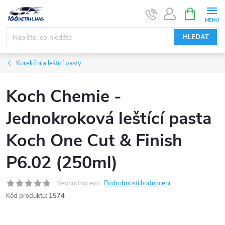
Přejít
NÁKUPNÍ
KOŠÍK
na
obsah
HLEDAT
Korekční a leštící pasty
Koch Chemie -
Jednokroková leštící pasta
Koch One Cut & Finish
P6.02 (250ml)
Neohodnoceno
Podrobnosti hodnocení
Kód produktu:
1574