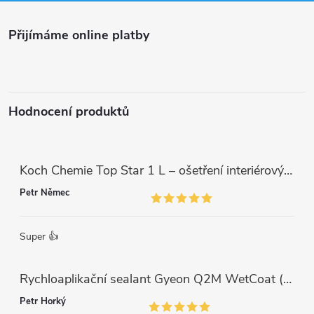
a
Přijímáme online platby
t
í
Hodnocení produktů
Koch Chemie Top Star 1 L – ošetření interiérových plastů, ochrana a matný vzhled
Petr Němec
Super 👍
Rychloaplikační sealant Gyeon Q2M WetCoat (1 L)
Petr Horký