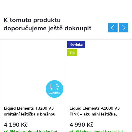
K tomuto produktu
doporučujeme ještě dokoupit
Novinka
Tip
DARMA
ZDARMA
ZDARMA
Liquid Elements T3200 V3
Liquid Elements A1000 V3
orbitální leštička s brašnou
PINK – aku mini leštička,
kompletní sada
4 190 Kč
4 990 Kč
Skladem , ihned k odeslání
Skladem , ihned k odeslání