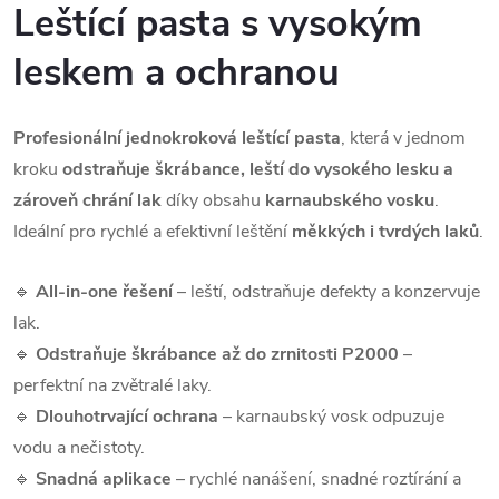
Leštící pasta s vysokým
leskem a ochranou
Profesionální jednokroková leštící pasta
, která v jednom
kroku
odstraňuje škrábance, leští do vysokého lesku a
zároveň chrání lak
díky obsahu
karnaubského vosku
.
Ideální pro rychlé a efektivní leštění
měkkých i tvrdých laků
.
🔹
All-in-one řešení
– leští, odstraňuje defekty a konzervuje
lak.
🔹
Odstraňuje škrábance až do zrnitosti P2000
–
perfektní na zvětralé laky.
🔹
Dlouhotrvající ochrana
– karnaubský vosk odpuzuje
vodu a nečistoty.
🔹
Snadná aplikace
– rychlé nanášení, snadné roztírání a