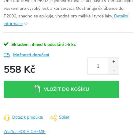
One Cut & Finish P6.02 je jednokroková leštící pasta s karnaubským
voskem pro vysoký lesk a konzervaci. Odstraňuje škrábance do
P2000, snadno se aplikuje, vhodná pro měkké i tvrdé laky.
Detailní
informace
Skladem , ihned k odeslání
>5 ks
Možnosti doručení
558 Kč
Měrná
cena:
VLOŽIT DO KOŠÍKU
Dotaz k produktu
Sdílet
Značka:
KOCH CHEMIE