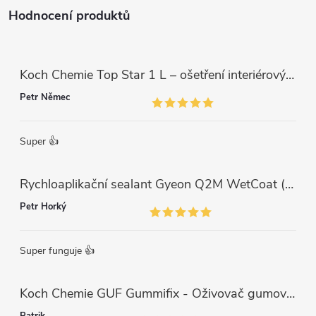
Hodnocení produktů
Koch Chemie Top Star 1 L – ošetření interiérových plastů, ochrana a matný vzhled
Petr Němec
Super 👍
Rychloaplikační sealant Gyeon Q2M WetCoat (1 L)
Petr Horký
Super funguje 👍
Koch Chemie GUF Gummifix - Oživovač gumových koberců (1000ml)