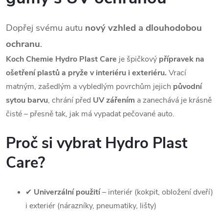
Dopřej svému autu
nový vzhled a dlouhodobou
ochranu
.
Koch Chemie Hydro Plast Care
je špičkový
přípravek na
ošetření plastů a pryže v interiéru i exteriéru.
Vrací
matným, zašedlým a vybledlým povrchům jejich
původní
sytou barvu
, chrání před
UV zářením
a zanechává je krásně
čisté – přesně tak, jak má vypadat pečované auto.
Proč si vybrat Hydro Plast
Care?
✔
Univerzální použití
– interiér (kokpit, obložení dveří)
i exteriér (nárazníky, pneumatiky, lišty)