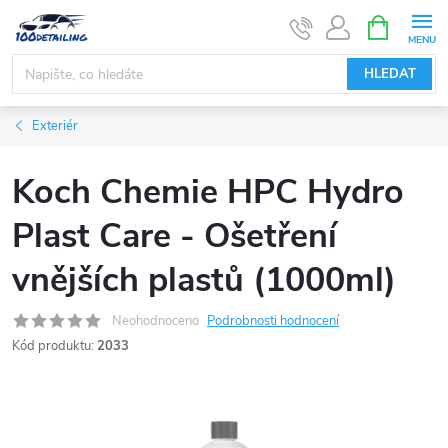
Přejít
NÁKUPNÍ
KOŠÍK
na
obsah
HLEDAT
Exteriér
Koch Chemie HPC Hydro
Plast Care - Ošetření
vnějších plastů (1000ml)
Neohodnoceno
Podrobnosti hodnocení
Kód produktu:
2033