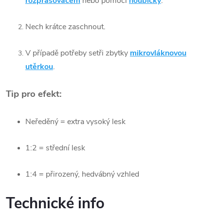
rozprašovačem
nebo pomocí
houbičky
.
Nech krátce zaschnout.
V případě potřeby setři zbytky
mikrovláknovou
utěrkou
.
Tip pro efekt:
Neředěný = extra vysoký lesk
1:2 = střední lesk
1:4 = přirozený, hedvábný vzhled
Technické info