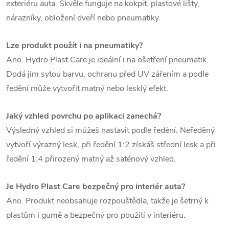
exteriéru auta. Skvěle funguje na kokpit, plastové lišty,
nárazníky, obložení dveří nebo pneumatiky.
Lze produkt použít i na pneumatiky?
Ano. Hydro Plast Care je ideální i na ošetření pneumatik.
Dodá jim sytou barvu, ochranu před UV zářením a podle
ředění může vytvořit matný nebo lesklý efekt.
Jaký vzhled povrchu po aplikaci zanechá?
Výsledný vzhled si můžeš nastavit podle ředění. Neředěný
vytvoří výrazný lesk, při ředění 1:2 získáš střední lesk a při
ředění 1:4 přirozený matný až saténový vzhled.
Je Hydro Plast Care bezpečný pro interiér auta?
Ano. Produkt neobsahuje rozpouštědla, takže je šetrný k
plastům i gumě a bezpečný pro použití v interiéru.