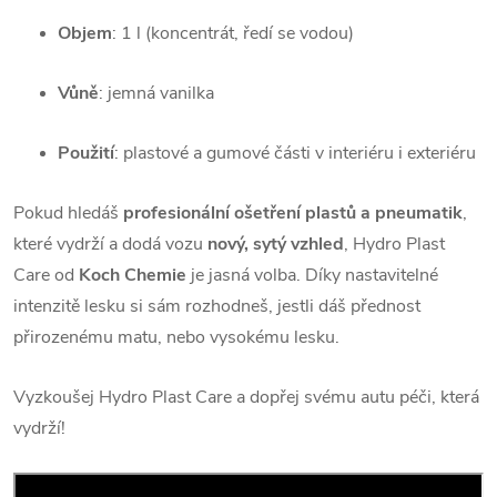
Objem
: 1 l (koncentrát, ředí se vodou)
Vůně
: jemná vanilka
Použití
: plastové a gumové části v interiéru i exteriéru
Pokud hledáš
profesionální ošetření plastů a pneumatik
,
které vydrží a dodá vozu
nový, sytý vzhled
, Hydro Plast
Care od
Koch Chemie
je jasná volba. Díky nastavitelné
intenzitě lesku si sám rozhodneš, jestli dáš přednost
přirozenému matu, nebo vysokému lesku.
Vyzkoušej Hydro Plast Care a dopřej svému autu péči, která
vydrží!