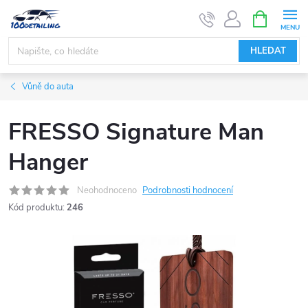
Přejít
NÁKUPNÍ
KOŠÍK
na
obsah
HLEDAT
Vůně do auta
FRESSO Signature Man
Hanger
Neohodnoceno
Podrobnosti hodnocení
Kód produktu:
246