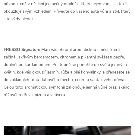
původu, což z něj činí jedinečný doplněk, který nejen voní, ale také
okouzluje svým vzhledem. Přiveďte do vašeho auta vůni a styl, který
jste vždy hledali.
FRESSO Signature Man
vás ohromí aromatickou směsí, která
začíná jiskřivým bergamotem, citronem a pikantní svěžestí pepře,
doplněnou kardamomem. Postupně se ponoříte do světa jemných
květin, kde vás okouzlí jasmín, růže a bílé konvalinky, a přenesete se
do základních tónů dubového mechu, cedru a santalového dřeva.
Celou tuto aromatickou symfonii zakončuje jemná vůně brazilského
růžového dřeva, pižma a vetiveru.