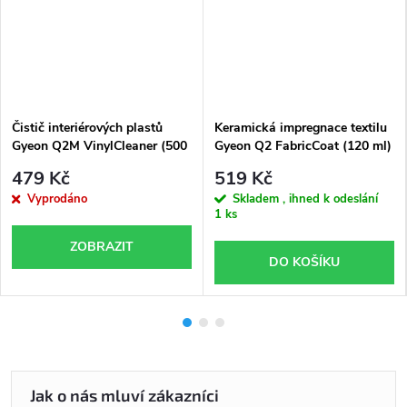
Čistič interiérových plastů
Keramická impregnace textilu
Gyeon Q2M VinylCleaner (500
Gyeon Q2 FabricCoat (120 ml)
ml)
479 Kč
519 Kč
Vyprodáno
Skladem , ihned k odeslání
1 ks
ZOBRAZIT
DO KOŠÍKU