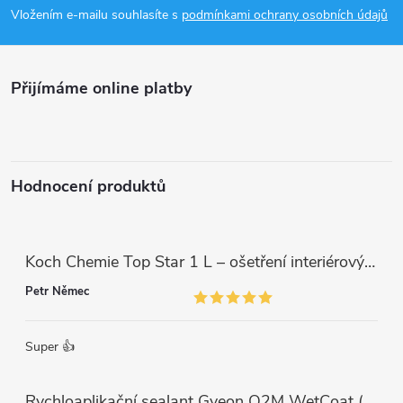
p
Vložením e-mailu souhlasíte s
podmínkami ochrany osobních údajů
a
Přijímáme online platby
t
í
Hodnocení produktů
Koch Chemie Top Star 1 L – ošetření interiérových plastů, ochrana a matný vzhled
Petr Němec
Super 👍
Rychloaplikační sealant Gyeon Q2M WetCoat (1 L)