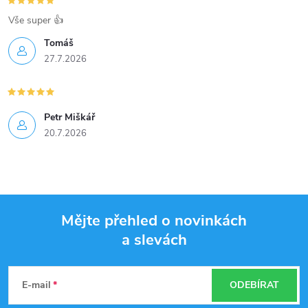
Vše super 👍
Tomáš
27.7.2026
Petr Miškář
20.7.2026
Mějte přehled o novinkách
a slevách
Z
á
E-mail
ODEBÍRAT