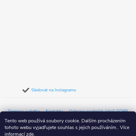
Sledovat na Instagramu
Doprava a platba
Kontakty
Ochrana osobních údajů GDPR
Tento web používá soubory cookie. Dalším procházením
Obchodní podmínky
Reklamační řád
Detailing blog
tohoto webu vyjadřujete souhlas s jejich používáním.. Více
informací
zde
.