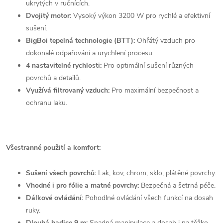
ukrytých v ručnících.
Dvojitý motor:
Vysoký výkon 3200 W pro rychlé a efektivní
sušení.
BigBoi tepelná technologie (BTT):
Ohřátý vzduch pro
dokonalé odpařování a urychlení procesu.
4 nastavitelné rychlosti:
Pro optimální sušení různých
povrchů a detailů.
Využívá filtrovaný vzduch:
Pro maximální bezpečnost a
ochranu laku.
Všestranné použití a komfort:
Sušení všech povrchů:
Lak, kov, chrom, sklo, plátěné povrchy.
Vhodné i pro fólie a matné povrchy:
Bezpečná a šetrná péče.
Dálkové ovládání:
Pohodlné ovládání všech funkcí na dosah
ruky.
Dlouhá hadice 9 m:
Snadná manipulace a dosah i na těžko