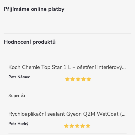
a
Přijímáme online platby
t
í
Hodnocení produktů
Koch Chemie Top Star 1 L – ošetření interiérových plastů, ochrana a matný vzhled
Petr Němec
Super 👍
Rychloaplikační sealant Gyeon Q2M WetCoat (1 L)
Petr Horký