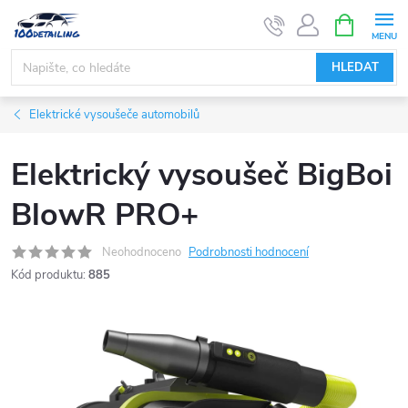
Přejít
NÁKUPNÍ
KOŠÍK
na
obsah
HLEDAT
Elektrické vysoušeče automobilů
Elektrický vysoušeč BigBoi
BlowR PRO+
Neohodnoceno
Podrobnosti hodnocení
Kód produktu:
885