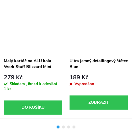
Malý kartáč na ALU kola
Ultra jemný detailingový štětec
Work Stuff Blizzard Mini
Blue
Wheel Brush
279 Kč
189 Kč
Skladem , ihned k odeslání
Vyprodáno
1 ks
ZOBRAZIT
DO KOŠÍKU