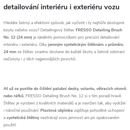
detailování interiéru i exteriéru vozu
Hledáte šetrný a efektivní způsob,
jak vyčistit i ty nejhůře dostupné
kouty vašeho vozu?
Detailingový štětec
FRESSO Detailing Brush
No. 12 (24 mm)
je ideálním pomocníkem pro precizní detailování
interiéru i exteriéru.
Díky
jemným syntetickým štětinám
a
průměru
24 mm
se štětec snadno dostane do každé škvíry a šetrně odstraní
nečistoty i z těch nejjemnějších povrchů.
Ať už se pustíte do čištění palubní desky, volantu, větracích otvorů
nebo ráfků
,
FRESSO Detailing Brush No.
12 si s tím poradí hravě.
Štětec je vyroben z kvalitních materiálů a je navržen tak,
aby vydržel
i náročné používání.
Plastová objímka
zajišťuje pohodlné uchopení
a
syntetické štětiny
neztrácejí svou jemnost ani po opakovaném
použití.