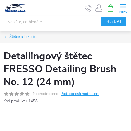
Přejít
NÁKUPNÍ
KOŠÍK
na
obsah
HLEDAT
Štětce a kartáče
Detailingový štětec
FRESSO Detailing Brush
No. 12 (24 mm)
Neohodnoceno
Podrobnosti hodnocení
Kód produktu:
1458