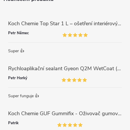
Koch Chemie Top Star 1 L – ošetření interiérových plastů, ochrana a matný vzhled
Petr Němec
Super 👍
Rychloaplikační sealant Gyeon Q2M WetCoat (1 L)
Petr Horký
Super funguje 👍
Koch Chemie GUF Gummifix - Oživovač gumových koberců (1000ml)
Patrik