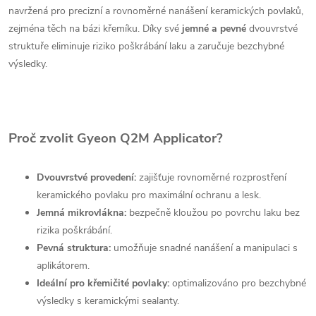
navržená pro precizní a rovnoměrné nanášení keramických povlaků,
zejména těch na bázi křemíku.
Díky své
jemné a pevné
dvouvrstvé
struktuře eliminuje riziko poškrábání laku a zaručuje bezchybné
výsledky.
Proč zvolit Gyeon Q2M Applicator?
Dvouvrstvé provedení:
zajišťuje rovnoměrné rozprostření
keramického povlaku pro maximální ochranu a lesk.
Jemná mikrovlákna:
bezpečně kloužou po povrchu laku bez
rizika poškrábání.
Pevná struktura:
umožňuje snadné nanášení a manipulaci s
aplikátorem.
Ideální pro křemičité povlaky:
optimalizováno pro bezchybné
výsledky s keramickými sealanty.