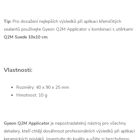
Tip:
Pro dosažení nejlepších výsledků při aplikaci křemičitých
sealantů používejte Gyeon Q2M Applicator v kombinaci s utěrkami
Q2M Suede 10x10 cm
.
Vlastnosti:
Rozměry:
40 x 90 x 25 mm
Hmotnost:
10 g
Gyeon Q2M Applicator
je nepostradatelný nástroj pro všechny
detailery,
kteří chtějí dosáhnout profesionálních výsledků při aplikaci
keramických povlaků.
Investujte do kvality a užijte si bezchybnou