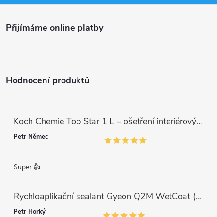
a
Přijímáme online platby
t
í
Hodnocení produktů
Koch Chemie Top Star 1 L – ošetření interiérových plastů, ochrana a matný vzhled
Petr Němec
Super 👍
Rychloaplikační sealant Gyeon Q2M WetCoat (1 L)
Petr Horký