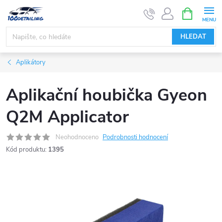
Přejít
NÁKUPNÍ
KOŠÍK
na
obsah
HLEDAT
Aplikátory
Aplikační houbička Gyeon
Q2M Applicator
Neohodnoceno
Podrobnosti hodnocení
Kód produktu:
1395