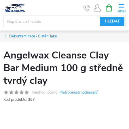
Přejít
NÁKUPNÍ
KOŠÍK
na
obsah
HLEDAT
Dekontaminace / Čistění laku
Angelwax Cleanse Clay
Bar Medium 100 g středně
tvrdý clay
Neohodnoceno
Podrobnosti hodnocení
Kód produktu:
357