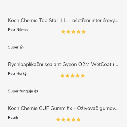
Koch Chemie Top Star 1 L – ošetření interiérových plastů, ochrana a matný vzhled
Petr Němec
Super 👍
Rychloaplikační sealant Gyeon Q2M WetCoat (1 L)
Petr Horký
Super funguje 👍
Koch Chemie GUF Gummifix - Oživovač gumových koberců (1000ml)
Patrik