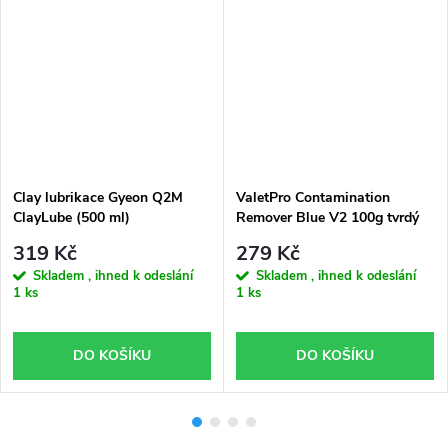
Clay lubrikace Gyeon Q2M
ValetPro Contamination
ClayLube (500 ml)
Remover Blue V2 100g tvrdý
clay
319 Kč
279 Kč
Skladem , ihned k odeslání
Skladem , ihned k odeslání
1 ks
1 ks
DO KOŠÍKU
DO KOŠÍKU