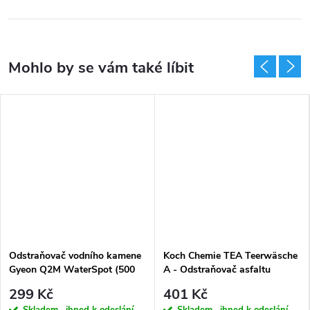
Odstraňovač vodního kamene
Koch Chemie TEA Teerwäsche
Gyeon Q2M WaterSpot (500
A - Odstraňovač asfaltu
ml)
(1000ml)
299 Kč
401 Kč